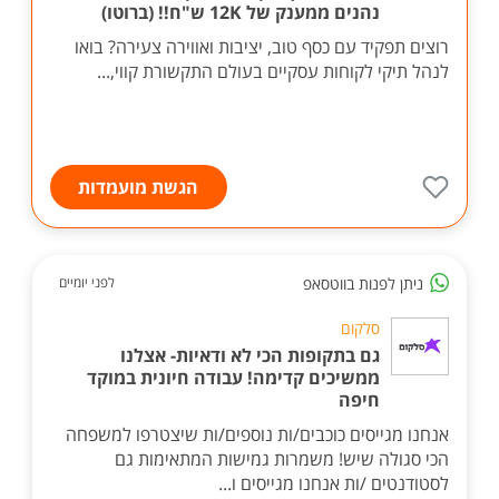
נהנים ממענק של 12K ש"ח!! (ברוטו)
רוצים תפקיד עם כסף טוב, יציבות ואווירה צעירה? בואו
לנהל תיקי לקוחות עסקיים בעולם התקשורת קווי,...
הגשת מועמדות
ניתן לפנות בווטסאפ
לפני יומיים
סלקום
גם בתקופות הכי לא ודאיות- אצלנו
ממשיכים קדימה! עבודה חיונית במוקד
חיפה
אנחנו מגייסים כוכבים/ות נוספים/ות שיצטרפו למשפחה
הכי סגולה שיש! משמרות גמישות המתאימות גם
לסטודנטים /ות אנחנו מגייסים ו...