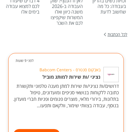
זכויות נשים בהריון
לאן זז הכסף? שוק
4 דברים שיעזרו
בעבודה: כל מה
העבודה ב-2026
לכם למצוא עבודה
שחשוב לדעת
משנה כיוון ואלו
בימים אלו
המשרות שיקפיצו
לכם את השכר
לכל הכתבות
לפני 9 שעות
באבקום סנטרס - Babcom Centers
נציגי /ות שירות למותג מוביל
דרושים/ות נציגי/ות שירות למתן מענה טלפוני ותקשורת
כתובה ללקוחות בנושאי סניפים ומועדונים, טיפול
בתלונות, בירורי מלאי, מוצרים פגומים ופניות חברי מועדון.
בנוסף, עבודה בצוותי שימור, וולקאם ותפעו...