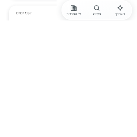
לפני יומיים
בשבילך
חיפוש
כל החברות
חברה חסויה
כניסה לעולם הביטחוני מתחילה כאן! צובע /ת כנפי
מטוסים! | 40-42 לשעה+תוספות +חדר אוכל ותנאים
מצוינים!
צובע/ת כנפי מטוסים במשרת טאצ'אפ במפעל ביטחוני
מוביל עם הסעות מרחבי האזור| שכר 40 לשעה + ארו...
הגשת מועמדות
ניתן לפנות בווטסאפ
לפני יומיים
וורקי - שירותים מתקדמים לעסקים
דרוש /ה מחסנאי /ת לחברת הייטק