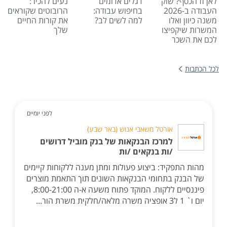
לאן זז הכסף? שוק
דגלים אדומים
נעים להכיר:
העבודה ב-2026
בחיפוש עבודה:
הרובוטים שקוראים
משנה כיוון ואלו
למה לשים לב?
את קורות החיים
המשרות שיקפיצו
שלך
לכם את השכר
לכל הכתבות
לפני יומיים
אורטל משאבי אנוש (באר שבע)
למרכז הבנקאות של בנק מוביל דרושים
/ות בנקאים /ות
מהות התפקיד: ביצוע פעולות ומתן מענה ללקוחות קיימים
של הבנק בתחומי הבנקאות השונים תוך התאמת מוצרים
פיננסיים ללקוח. המוקד פתוח משעה א-ה 8:00-21:00,
יום ו` 1 ל3 אופציה משרה מלאה/חלקית משרת הור...