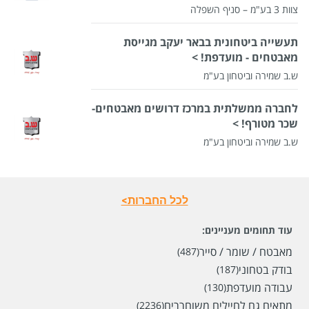
צוות 3 בע"מ – סניף השפלה
תעשייה ביטחונית בבאר יעקב מגייסת
מאבטחים - מועדפת! >
ש.ב שמירה וביטחון בע"מ
לחברה ממשלתית במרכז דרושים מאבטחים-
שכר מטורף! >
ש.ב שמירה וביטחון בע"מ
לכל החברות>
עוד תחומים מעניינים:
מאבטח / שומר / סייר
(487)
בודק בטחוני
(187)
עבודה מועדפת
(130)
מתאים גם לחיילים משוחררים
(2236)