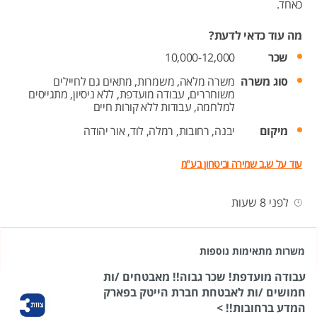
כאחד.
מה עוד כדאי לדעת?
שכר
10,000-12,000
סוג משרה
משרה מלאה,
משמרות,
מתאים גם לחיילים
משוחררים,
עבודה מועדפת,
ללא ניסיון,
מתגייסים
למלחמה,
עבודות ללא קורות חיים
מיקום
יבנה,
רחובות,
רמלה,
לוד,
אור יהודה
עוד על ש.ב שמירה וביטחון בע"מ
לפני 8 שעות
משרות מתאימות נוספות
עבודה מועדפת! שכר גבוה!! מאבטחים /ות
חמושים /ות לאבטחת חברת הייטק בפארק
המדע ברחובות!! >