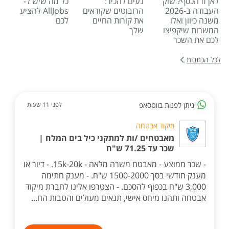
לאן זז הכסף? שוק
נעים להכיר:
כל מה שיש ל-
העבודה ב-2026
הרובוטים שקוראים
AllJobs להציע
משנה כיוון ואלו
את קורות החיים
לכם
המשרות שיקפיצו
שלך
לכם את השכר
לכל הכתבות
ניתן לפנות בווטסאפ
לפני 11 שעות
מיקוד אבטחה
מאבטחים /ות למתקני כיל בים המלח |
שכר עד 71.25 ש"ח
- שכר ממוצע - מאבטח משרה מלאה - 15k-20k. - דיור או
מענק חודשי בסך 1500-2000 ש"ח. - מענק חתימה
3,000 ש"ח בכפוף להסכם. - הצטרפו אלינו לחברת מיקוד
אבטחה ותהנו מיחס אישי, תנאים מעולים והטבות הח...