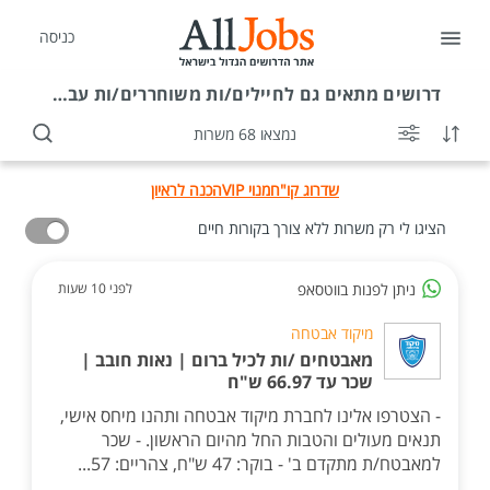
כניסה
דרושים
מתאים גם לחיילים/ות משוחררים/ות עבודה מועדפת
נמצאו 68 משרות
שדרוג קו"ח
מנוי VIP
הכנה לראיון
הציגו לי רק משרות ללא צורך בקורות חיים
ניתן לפנות בווטסאפ
לפני 10 שעות
מיקוד אבטחה
מאבטחים /ות לכיל ברום | נאות חובב |
שכר עד 66.97 ש"ח
- הצטרפו אלינו לחברת מיקוד אבטחה ותהנו מיחס אישי,
תנאים מעולים והטבות החל מהיום הראשון. - שכר
למאבטח/ת מתקדם ב' - בוקר: 47 ש"ח, צהריים: 57...