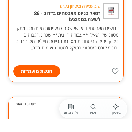
ש.ב שמירה וביטחון בע"מ
רפאל בגיוס מאבטחים בדרום - 86
לשעה בממוצע!
דרושים מאבטחים ואנשי שטח למשימות מיוחדות במתקן
מסווג של רפאל! **עבודה חיונית** שכר מהגבוהים
בשוק! יחידה ביטחונית מסווגת מגייסת חיילים משוחררים
ובוגרי קורס ביטחוני בתוקף למגוון משימות בדר...
הגשת מועמדות
לפני 15 שעות
בשבילך
חיפוש
כל החברות
עמותת אקים ירושלים
דרוש /ה מדריך /ה לאנשים עם צרכים
מיוחדים! הזדמנות לעבודה עם