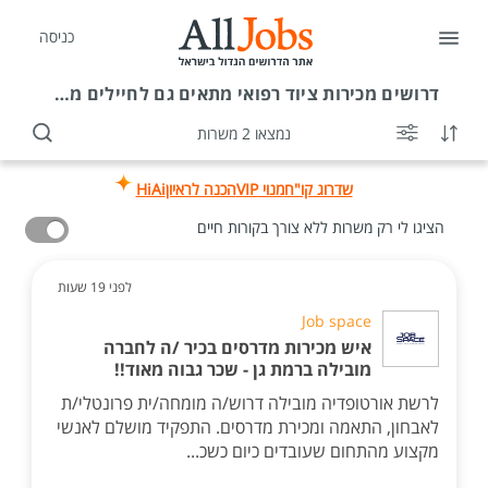
כניסה
דרושים
מכירות ציוד רפואי מתאים גם לחיילים משוחררים
נמצאו 2 משרות
שדרוג קו"ח
מנוי VIP
הכנה לראיון
HiAi
הציגו לי רק משרות ללא צורך בקורות חיים
לפני 19 שעות
Job space
איש מכירות מדרסים בכיר /ה לחברה
מובילה ברמת גן - שכר גבוה מאוד!!
לרשת אורטופדיה מובילה דרוש/ה מומחה/ית פרונטלי/ת
לאבחון, התאמה ומכירת מדרסים. התפקיד מושלם לאנשי
מקצוע מהתחום שעובדים כיום כשכ...