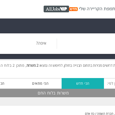
ת
מפת הקריירה שלי
AllJobs VIP
איפה?
ת
דרושים
מכירות בתחום הבנייה בחולון, לחיפוש זה נמצאו
2 משרות
, מתוכן 2 בלוח החם חינם!
 לפי:
הכי חדש
הכי מתאים
הכי
משרות בלוח החם
חברת השמה / כח אדם