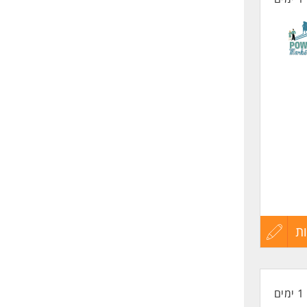
דיקה.
 לנהל
ת
עדכון
קורות
1 ימים
החיים