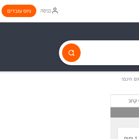
איקון
גיוס עובדים
כניסה
התחברות
 קרוב
1 ימים