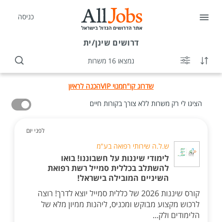
כניסה
דרושים
שינן/ית
נמצאו 16 משרות
שדרוג קו"ח
מנוי VIP
הכנה לראיון
הציגו לי רק משרות ללא צורך בקורות חיים
לפני יום
ש.ל.ה שירותי רפואה בע"מ
לימודי שיננות על חשבוננו! בואו
להשתלב בכללית סמייל רשת רפואת
השיניים המובילה בישראל!
קורס שיננות 2026 של כללית סמייל יוצא לדרך! רוצה
לרכוש מקצוע מבוקש ומכניס, ליהנות ממיון מלא של
הלימודים ולק...