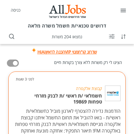
כניסה
דרושים
טכנאי/ת חשמל משרה מלאה
נמצאו 204 משרות
שדרוג קו"ח
מנוי VIP
הכנה לראיון
HiAi
הציגו לי רק משרות ללא צורך בקורות חיים
לפני 3 שעות
קבוצת אלקטרה
חשמלאי /ת ראשי /ת לבנק מזרחי
טפחות 19869
הזדמנות נדירה להצטרף לארגון מוביל כחשמלאי/ת
ראשי/ת - בואו להוביל את תחום החשמל איתנו קבוצת
אלקטרה מגייסת חשמלאי/ת ראשי/ת לבנק מזרחי טפחות
באלקטרה FM! תיאור התפקיד: אחזקה מונעת ואחזקת