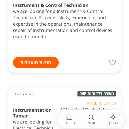
Instrument & Control Technician
we are looking for a Instrument & Control
Technician. Provides skills, experience, and
expertise in the operations, maintenance,
repair of instrumentation and control devices
used to monitor...
הגשת מועמדות
08/07/2026
חברה בתחום: אחר
Instrumentation and Electrical Technician -
Tamar
we are looking for a Instrumentation and
בשבילך
חיפוש
כל החברות
Electrical Technician. The Junior / Trainee