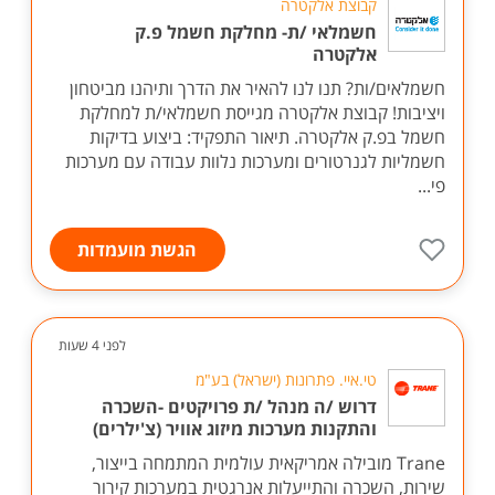
קבוצת אלקטרה
חשמלאי /ת- מחלקת חשמל פ.ק
אלקטרה
חשמלאים/ות? תנו לנו להאיר את הדרך ותיהנו מביטחון
ויציבות! קבוצת אלקטרה מגייסת חשמלאי/ת למחלקת
חשמל בפ.ק אלקטרה. תיאור התפקיד: ביצוע בדיקות
חשמליות לגנרטורים ומערכות נלוות עבודה עם מערכות
פי...
הגשת מועמדות
לפני 4 שעות
טי.איי. פתרונות (ישראל) בע"מ
דרוש /ה מנהל /ת פרויקטים -השכרה
והתקנות מערכות מיזוג אוויר (צ'ילרים)
Trane מובילה אמריקאית עולמית המתמחה בייצור,
שירות, השכרה והתייעלות אנרגטית במערכות קירור