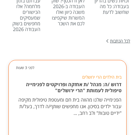
זכויות נשים בהריון
לאן זז הכסף? שוק
עבדתם בזמן
בעבודה: כל מה
העבודה ב-2026
מלחמה? אלו
שחשוב לדעת
משנה כיוון ואלו
הכישורים
המשרות שיקפיצו
שמעסיקים
לכם את השכר
מחפשים בשוק
העבודה 2026
לכל הכתבות
לפני 3 שעות
בית הילדים הרי ירושלים
דרוש /ה: מנהל /ת אחזקה ופרויקטים לפנימייה
טיפולית לעמותת "הרי ירושלים"
הפנימייה שלנו מהווה בית חם ומעטפת טיפולית מקיפה
עבור ילדים בסיכון. אנו מחפשים שותף/ה לדרך, בעל/ת
"ידיים טובות" ולב רחב, ...