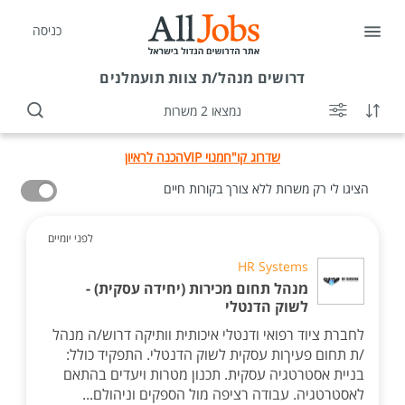
כניסה
דרושים
מנהל/ת צוות תועמלנים
נמצאו 2 משרות
שדרוג קו"ח
מנוי VIP
הכנה לראיון
הציגו לי רק משרות ללא צורך בקורות חיים
לפני יומיים
HR Systems
מנהל תחום מכירות (יחידה עסקית) -
לשוק הדנטלי
לחברת ציוד רפואי ודנטלי איכותית וותיקה דרוש/ה מנהל
/ת תחום פעיךות עסקית לשוק הדנטלי. התפקיד כולל:
בניית אסטרטגיה עסקית. תכנון מטרות ויעדים בהתאם
לאסטרטגיה. עבודה רציפה מול הספקים וניהולם...