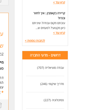
קרא עוד
>
התפ
השי
קריירה בקאמבק : איך לחזור
ובגדול
במ
עזבתם מקום עבודה? שיניתם
ליו
כיוון מקצועי? לפעמים ש...
הדר
עו
אחר
קרא עוד
>
הוב
לכתבות נוספות
>
שיו
שכ
רב-
שות
קיד
דרושים - מדעי החברה
דרי
מי
* ת
עבודה סוציאלית
(707)
סוג
פסי
* נ
דרו
* נ
התפ
* נ
מדריך שיקומי
(246)
עצמ
* י
תנא
ע
לנש
מענק
פסיכולוגיה
(227)
לעו
לעו
שעו