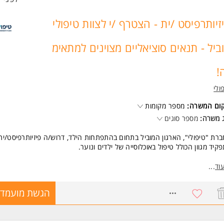
זיותרפיסט /ית - הצטרף /י לצוות טיפולי
ביל - תנאים סוציאליים מצוינים למתאימ
!
ולי
קום המשרה:
מספר מקומות
 משרה:
מספר סוגים
רת "טיפולי", הארגון המוביל בתחום בהתפתחות הילד, דרוש/ה פיזיותרפיסט/ית
קיד מגוון הכולל טיפול באוכלוסייה של ילדים ונוער.
רות להשתלב בגני תקשורת,יחידות להתפתחות הילד וסניפי קופה.
וד
...
ודה דורשת רישיון משרד הבריאות בתוקף, רגישות וסבלנות רבה.
8654996
הגשת מועמדו
ור התפקיד:
בחון וטיפול בקשיים מוטוריים ותנועתיים
ניית תוכניות שיקום מותאמות אישית