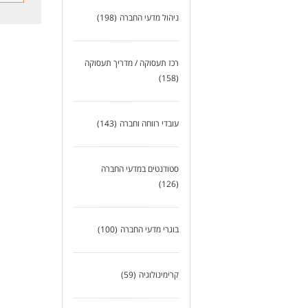
אופ
ימי
ניהול מדעי החברה
(198)
אפש
**
רכז תעסוקה / מדריך תעסוקה
דרי
תוא
(158)
ניס
יכו
* ה
עובדי רווחה וחברה
(143)
לעו
סטודנטים במדעי החברה
(126)
בוגרי מדעי החברה
(100)
קרימינולוגיה
(59)