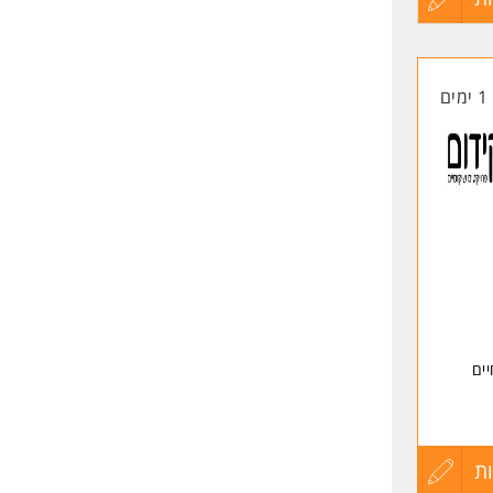
ח
קורות
1 ימים
החיים
לפני
שליחה
יות /
ים
דת
ת
עדכון