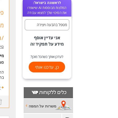
לראשונה בישראל:
המלצות מבוססות AI שישפרו
פי
את הסיכוי שלך למצוא עבודה
מו
מטפל בהבעה ויצירה
/ה
אני עדיין אוסף
מידע על תפקיד זה
טיפ
מי
לעדכן אותך כשהכל מוכן?
סוג
כן, עדכנו אותי
לחב
בתפ
אפש
ע
העב
משרות על המפה
תיא
* א
* ב