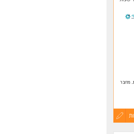
. מדובר
ת
עדכון
קורות