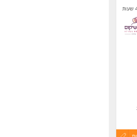
החיים
לפני
שליחה
אומה
ר.
ת
עדכון