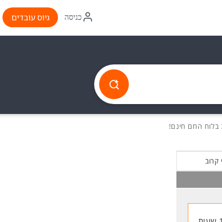
איקון
גיוס עובדים
כניסה
התחברות
 קרוב