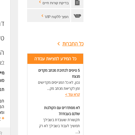
בדיקת קורות חיים
* ע
* מ
* ע
הפוך ללקוח VIP
דר
תנא
טר
* ט
כל החברות
* ימ
הק
* ה
* ש
כל המידע למציאת עבודה
ליב
* 
* י
5 טיפים לכתיבת מכתב מקדים
מי
* נ
מנצח
* פ
סוג
נכון, לא כל המגייסים מקדישים
זמן לקריאת מכתב מק...
תנא
דרי
קרא עוד
>
תוא
חבר
ניס
המש
מש
לא מסתדרים עם הקולגות
ומ
* ה
שלכם בעבודה?
ע
תקשורת שעובדת בשבילך
לעו
למס
תמשיך לעבוד בשבילך לא רק
על 
ב...