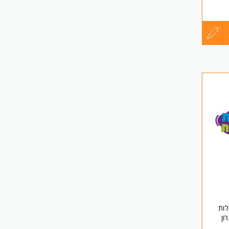
עדכון
קורות
החיים
לפני
שליחה
בכך
לות
ון