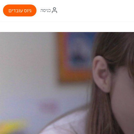
איקון
גיוס עובדים
כניסה
התחברות