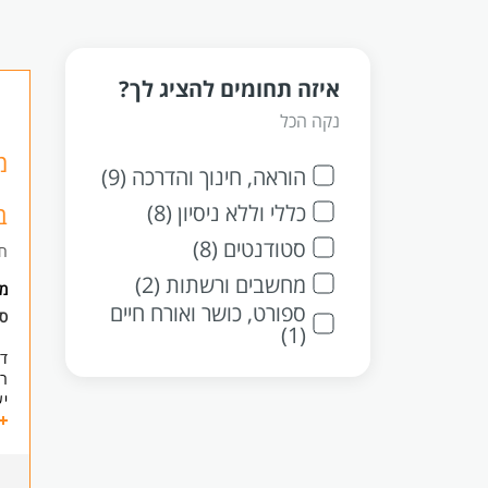
איזה תחומים להציג לך?
נקה הכל
מ
הוראה, חינוך והדרכה (9)
כללי וללא ניסיון (8)
ב
סטודנטים (8)
חו
מחשבים ורשתות (2)
מ
ספורט, כושר ואורח חיים
סו
(1)
דר
רח
יע
מח
בו
אנ