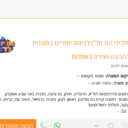
דריכי /ות תל"ן לביהס יסודיים בתוכנית
הבעה ויצירה באומנות
ויות ילדות
יקום המשרה:
מספר מקומות
ג משרה:
מספר סוגים
ושים מדריכים/ות לת"א, הרצליה, חולון, נס ציונה, נתניה, באר שבע אשקלון,
ובות דימונה קרית גת מודיעין, ראשון לציון, נתניה כרמיאל, חיפה עכו, קריות, זכ
קוב, מעלות ירושליםועוד
עוד
...
פשים תפקיד משמעותי הכולל אפשרות קידום וצמיחה אישית?
א/י לעבוד איתנו!
הגשת מועמדות
8682067
חנו מגייסים מדריכי/ות תל"ן לבתי ספר יסודיים בתוכנית פלסטי ארט תוכנית לפי