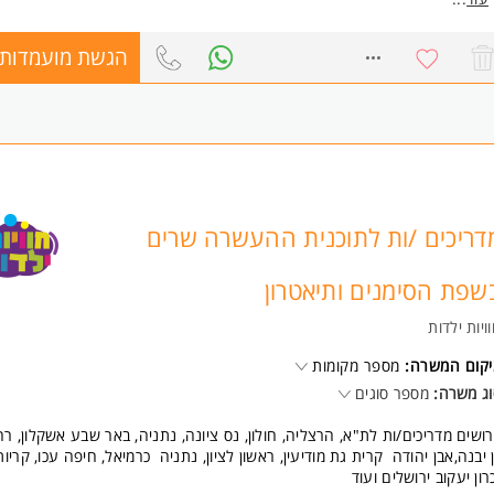
א/י לעבוד איתנו!
אנחנו מגייסים מדריכי/ות
הגשת מועמדות
8682029
בוטיקה ויצירת תוכן באמצעות אייפדים.
שעות העבודה: 8:00-12:00/13:30 קיימת אפשרות להרחבת משרה לחוגי צהרון
משרה מלאה.
ר גבוה למתאימים
ווי פדגוגי צמוד, מערכים והכשרה יינתנו על ידי החברה
ל מדריך/ה, ערכת אייפדים מלאה והכשרה מסודרת עם מערכים מובנים
פשרות הרחבת משרה גם בעבודה בשעות הצהריים
ילת עבודה בספטמבר או על אחרי החגים
דריכים /ות לתוכנית ההעשרה שרים
ישות:
סיון בהדרכת ילדים חובה
שפת הסימנים ותיאטרון
אר בחינוך יתרון
נות של 3-5 בקרים לפחות
ויות ילדות
ב חובה
המשרה מיועדת לנשים ולגברים כאחד.
יקום המשרה:
מספר מקומות
ג משרה:
מספר סוגים
ושים מדריכים/ות לת"א, הרצליה, חולון, נס ציונה, נתניה, באר שבע אשקלון, רח
 יבנה,אבן יהודה קרית גת מודיעין, ראשון לציון, נתניה כרמיאל, חיפה עכו, קריות
רון יעקוב ירושלים ועוד