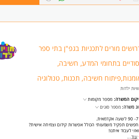
כי הבאה ויצירה אצל ילדים מותאמת לשכבות הצעירות של בית הספר היסודי.
א צורך בידע מוקדם.
שעות עבודה 8:00-12:00/13:30,קיימת אפשרות להרחבת משרה לחוגי צהרון ו
בוד ימים מלאים.
ר גבוה למתאימים
ווי פדגוגי צמוד, מערכים והכשרה יינתנו על ידי החברה
ישות:
רושים מורים לתכניות בגפ"ן בתי ספר
סיון בהדרכת ילדים חובה
אר בחינוך יתרון
סודיים בתחומי המדע, חשיבה,
ב יתרון
נות של 3-5 בקרים לפחות
המשרה מיועדת לנשים ולגברים כאחד.
ומנות,פיתוח חשיבה, תכנות, טנולוגיה
ויות ילדות
יקום המשרה:
מספר מקומות
ג משרה:
מספר סוגים
עה אקדמאית.
פשים תפקיד משמעותי הכולל אפשרות קידום וצמיחה אישית?
א/י לעבוד איתנו!
עוד
...