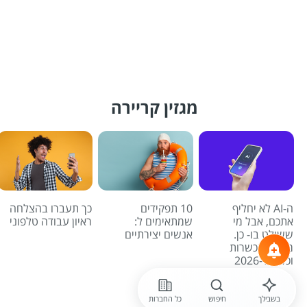
מגזין קריירה
ה-AI לא יחליף
10 תפקידים
כך תעברו בהצלחה
אתכם, אבל מי
שמתאימים ל:
ראיון עבודה טלפוני
ששולט בו- כן.
אנשים יצירתיים
מדריך הכשרות
וכלים ל-2026
לכל הכתבות
בשבילך
חיפוש
כל החברות