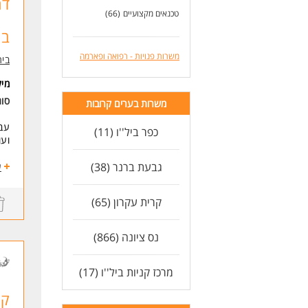
דר
* ש
טכנאים מקצועיים
(66)
* ת
בת
תנא
משרות פנויות - רפואה ופארמה
בית
*23 ימי חופשה יותר מהקבוע בחוק
* מ
מי
* ש
סוג
משרות בערים קרובות
* "
* א
עבו
כפר ביל''ו (11)
* 
ועו
*חי
*מ
גבעת ברנר (38)
בוא
ע
* קהי
מצו
קרית עקרון (65)
עם 
פרי
תע
לפר
נס ציונה (866)
טיפ
ואפ
דרי
דרי
מרכז קניות ביל''ו (17)
מה
- ת
* ת
- נ
קל
* ר
- י