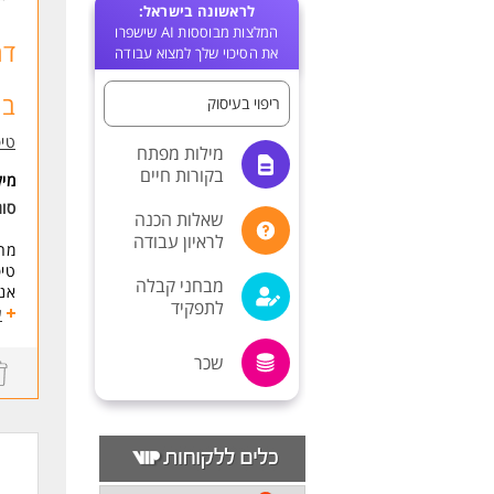
לראשונה בישראל:
המלצות מבוססות AI שישפרו
דר
את הסיכוי שלך למצוא עבודה
בח
ריפוי בעיסוק
טיפ
מילות מפתח
בקורות חיים
מי
סוג
שאלות הכנה
לראיון עבודה
מח
טיפ
מבחני קבלה
אנו
לתפקיד
ע
התפ
טיפ
שכר
עב
אפ
עבו
למה
* י