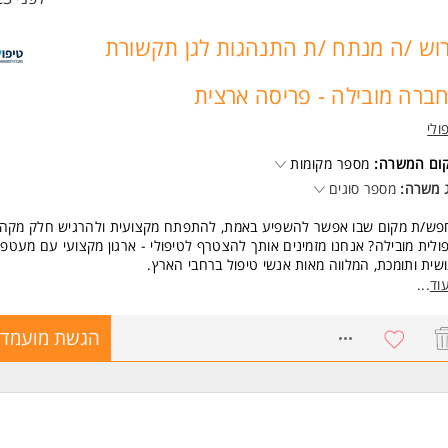
וש /ה מנתח /ת התנהגות לגן תקשורת
ברה מובילה - פריסה ארצית
ולי
קום המשרה:
מספר מקומות
 משרה:
מספר סוגים
פש/ת מקום שבו אפשר להשפיע באמת, להתפתח מקצועית ולהרגיש חלק מקהי
ולית מובילה? אנחנו מזמינים אותך להצטרף לטיפולי - ארגון מקצועי עם מעטפ
שית ותומכת, המלווה מאות אנשי טיפול ברחבי הארץ.
וד
...
קיד כולל:
ול וליווי ילדים ובני נוער
8655053
הגשת מועמדו
ודה משמעותית בתחום התפתחות הילד
שרות להשתלב בגני תקשורת
דה בצוות רב מקצועי ובסביבה מקצועית ומקדמת
 שווה לעבוד אצלנו?
מי עיון, כנסים והדרכות מקצועיות