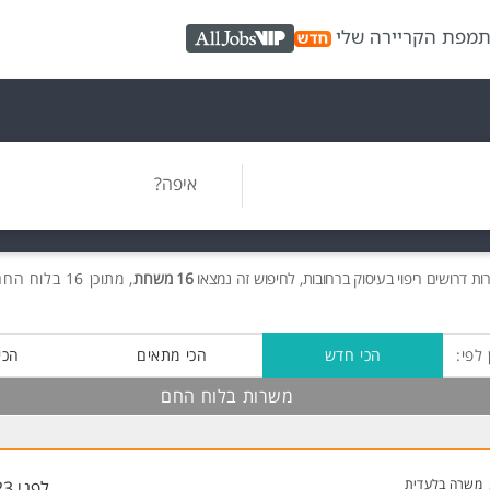
ת
מפת הקריירה שלי
AllJobs VIP
איפה?
רות
דרושים
ריפוי בעיסוק ברחובות, לחיפוש זה נמצאו
16 משרות
, מתוכן 16 בלוח החם חינם!
 לפי:
הכי חדש
הכי מתאים
הכי
משרות בלוח החם
משרה בלעדית
לפני 23 שעות