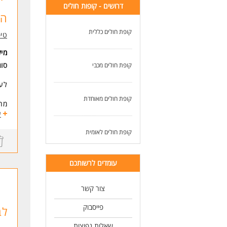
* ר
דרושים - קופות חולים
- מ
* נ
המ
- י
*מת
- ה
קופת חולים כללית
טיפ
אם 
לעו
לטי
מי
שלח
סוג
קופת חולים מכבי
* ה
לעב
לעו
קופת חולים מאוחדת
מחפ
תקש
ע
קופת חולים לאומית
מה 
אבח
עבו
בני
עומדים לרשותכם
עבו
למה
צור קשר
מענק 
פייסבוק
לב
גמי
שאלות נפוצות