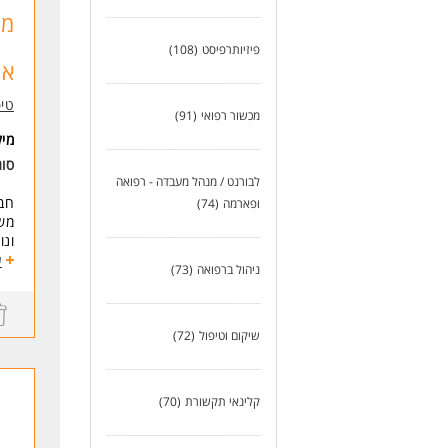
אפש
מר
עבו
יצי
פיזיותרפיסט
(108)
שכר
אר
דרי
טיפ
ריש
מכשור רפואי
(91)
ריש
מי
ניס
סוג
* ה
לבורנט / מנהל מעבדה - רפואה
חבר
ופארמה
(74)
לעו
משמ
ונ
ע
ניהול ברפואה
(73)
למה
חבר
ועו
שיקום וטיפול
(72)
מה 
* א
קלינאי תקשורת
(70)
* ב
* ע