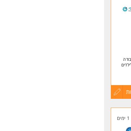
לפני
שליחה
ודה
ילדים
 הילד
ת
עדכון
קורות
1 ימים
החיים