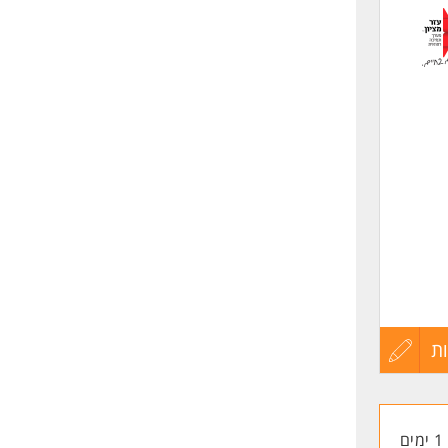
לפני
שליחה
ת
עדכון
קורות
1 ימים
החיים