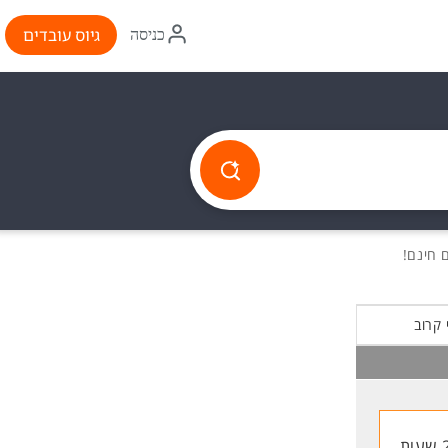
איקון
גיוס עובדים
כניסה
התחברות
 קרוב