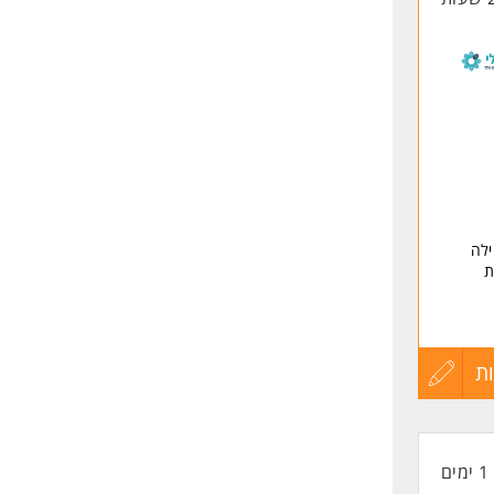
לה
ת
ת
עדכון
קורות
1 ימים
החיים