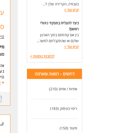
בעבודה, הקריירה שלך ל...
קרא עוד
>
עו
ליו
כיצד להצליח בתפקיד ניהולי
ספ
* ה
ראשון?
בין אם קודמתם בתוך הארגון
טיפ
* ה
שלכם או שהתקבלתם למשר...
מי
קרא עוד
>
* ש
סוג
לכתבות נוספות
>
* ת
אז 
נעי
* ס
דרושים - רפואה ופארמה
טיפ
ע
דרי
מה 
* ר
אחיות / אחים
(210)
* ט
* ע
* מ
ריפוי בעיסוק
(183)
לעו
למה
פית
ליו
סיעוד
(150)