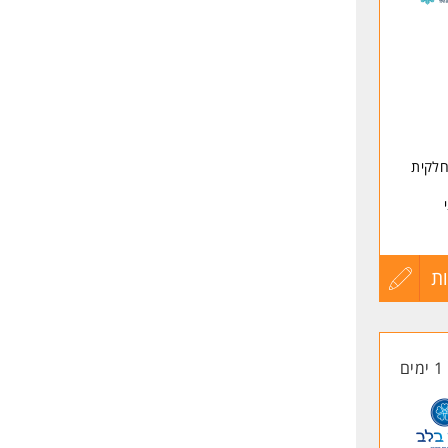
שליחה
חלקית
ת
עדכון
קורות
1 ימים
החיים
לפני