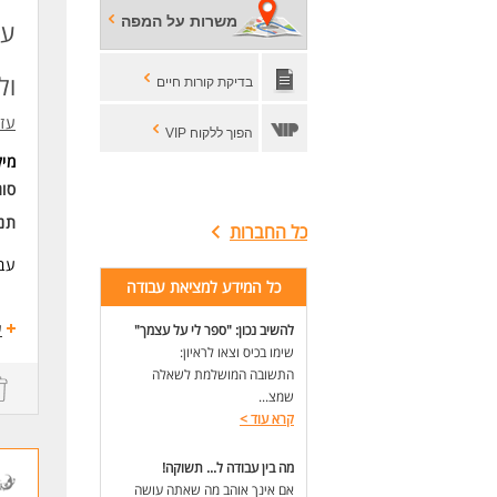
* "
משרות על המפה
עו
* נ
* 23 ימי חופשה בשנה
* ש
ול
בדיקת קורות חיים
* מ
* א
עזר
הפוך ללקוח VIP
דרי
מי
תע
סוג
ניס
רגי
תנא
כל החברות
מש
* ה
עבו
כל המידע למציאת עבודה
לעו
העב
ע
להשיב נכון: "ספר לי על עצמך"
שימו בכיס וצאו לראיון:
* א
התשובה המושלמת לשאלה
שמצ...
* ט
קרא עוד
>
* ה
מה בין עבודה ל... תשוקה!
אם אינך אוהב מה שאתה עושה
* ר