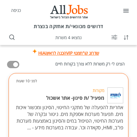
כניסה
דרושים
מכונאי/ת אחזקה בנצרת
נמצאו 4 משרות
שדרוג קו"ח
מנוי VIP
הכנה לראיון
HiAi
הציגו לי רק משרות ללא צורך בקורות חיים
לפני 10 שעות
מקורות
מפעיל /ת סינון- אתר אשכול
אחריות להפעלה של מתקני החיטוי, הסינון ומכשור איכות
מים. תפעול מערכות אספקת מים. ניטור ובקרה של
מערכות החיטוי, הטיפול במים והסינון באמצעות מערכות
פו"ב, HMI, סקאדה וכו'. עבודה במערכות מידע - ...