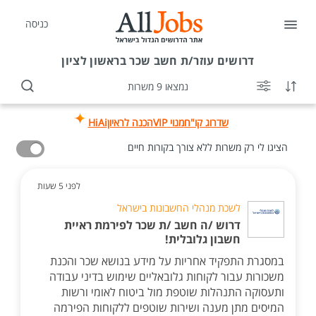
כניסה
דרושים
עוזר/ת חשב שכר בראשון לציון
נמצאו 9 משרות
שדרוג קו"ח
מנוי VIP
הכנה לראיון
HiAi
הציגו לי רק משרות ללא צורך בקורות חיים
לפני 5 שעות
לשכת מנהלי החשבונות בישראל
דרוש /ה חשב /ת שכר לפירמת ראיית
חשבון גלובלית!
במסגרת התפקיד אחריות על מידע בנושא שכר והכנת
משכורות עבור לקוחות גלובאליים שימוש בדיני עבודה
ותעסוקה התנהלות שוטפת מול ביטוח לאומי ורשות
המיסים מתן מענה ושירות שוטפים ללקוחות הפירמה