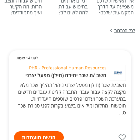
איך האישיות שלכם
דגלים אדומים
חיפוש עבודה ומצב
משפיעה על הדרך
בחיפוש עבודה:
הרוח: מה הקשר
המקצועית שלכם?
למה לשים לב?
ואיך מתמודדים?
לכל הכתבות
לפני 14 שעות
PHR - Professional Human Resources
חשב /ת שכר יחידה (חילן) מפעל יצרני
חשב/ת שכר (חילן) מפעל יצרני ניהול תהליך שכר מלא
מקצה לקצה עבור עובדי החברה קליטת עובדים חדשים
במערכת השכר ועדכון פרטים שוטפים היעדרויות,
חופשות, מחלות ומילואים ביצוע בקרות לפני סגירת שכר
ט...
הגשת מועמדות