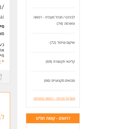
שכר
/ת
דרי
.ai
לבורנט / מנהל מעבדה - רפואה
מה
* ת
ופארמה
(74)
מי
* ר
סו
* נ
* מ
שיקום וטיפול
(72)
בעל
ארג
הע
מיק
אם 
מש
ע
קלינאי תקשורת
(69)
הצט
של
במס
* ה
קיד
טכנאים מקצועיים
(66)
סדר
לעו
אחר
קשר
משרות פנויות - רפואה ופארמה
שכר
דרי
לב
דרושים - קופות חולים
תוא
ניס