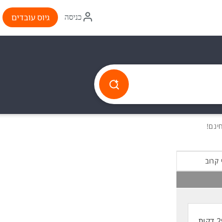
איקון
גיוס עובדים
כניסה
התחברות
 קרוב