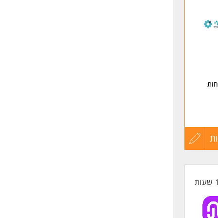
קשורת,
לפני
לוסיית
שליחה
חות
ת!
ת
עדכון
קורות
החיים
לפני