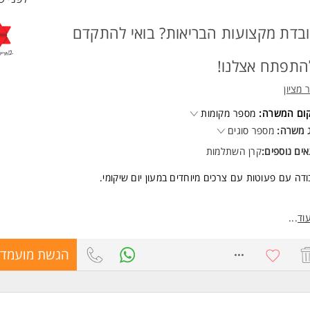
בדת מקצועות הבריאות? בואי להתקדם
התפתח אצלנו!
 מציון
קום המשרה:
מספר מקומות
 משרה:
מספר סוגים
ים נוספים:
קרן השתלמות
דה עם פעוטות עם צרכים מיוחדים במעון יום שיקומי.
ודה כוללת:
וד
...
בחונים.
8203479
הגשת מועמדו
יפוליים פרטניים וקבוצתיים.
דרכות הורים וצוותים חינוכיים.