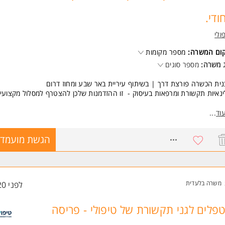
חודי.
ולי
קום המשרה:
מספר מקומות
 משרה:
מספר סוגים
ית הכשרה פורצת דרך | בשיתוף עיריית באר שבע ומחוז דרום
נאיות תקשורת ומרפאות בעיסוק - זו ההזדמנות שלכן להצטרף למסלול מקצועי י
 משיקים תכנית הכשרה חדשנית בשיתוף כללית - מחוז דרום, המיועדת גם למט
וד
...
ות רישיון משרד הבריאות וגם למטפלות חדשות בתחילת דרכן.
8675968
הגשת מועמדו
מחכה לכן?
נית הכשרה מקצועית ויוקרתית בהיקף של 40 שעות אקדמאיות במימון מלא
יווי והדרכה לאורך כל הדרך.
סלול שכר הגבוה ביותר
זדמנות להשתלב בארגון מוביל ולהתפתח מקצועית.
משרה בלעדית
לפני 20 שעות
תחייבות של שנה
פלים לגני תקשורת של טיפולי - פריסה
ר המקומות מוגבל.
שות: