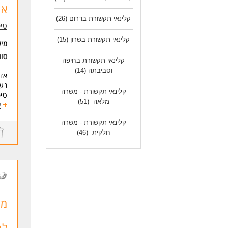
אר
מה
* ת
קלינאי תקשורת בדרום
(26)
טיפ
* ר
* נ
קלינאי תקשורת בשרון
(15)
מי
*ב
סוג
קלינאי תקשורת בחיפה
של
וסביבתה
(14)
אז 
* ה
נעי
קלינאי תקשורת - משרה
טיפ
לעו
מלאה
(51)
ע
קלינאי תקשורת - משרה
לרג
חלקית
(46)
להצ
אנו
מיק
גני
גיו
פרי
לפ