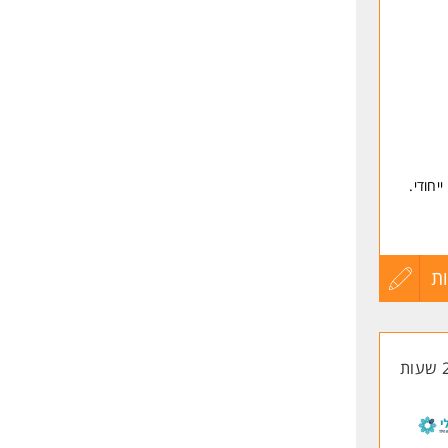
יחודי.
פלות
ת
עדכון
קורות
החיים
לפני