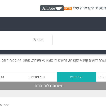
ת
מפת הקריירה שלי
AllJobs VIP
איפה?
משרות
דרושים
קלינאי תקשורת, לחיפוש זה נמצאו
70 משרות
, מתוכן 44 בלוח החם חינם!
 לפי:
הכי חדש
הכי מתאים
הכי
משרות בלוח החם
לפני 29 דקות