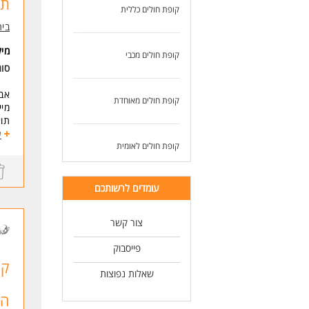
תק
זמי
קופת חולים כללית
בית
לעוד
מי
קופת חולים מכבי
סו
אבח
קופת חולים מאוחדת
מיי
תוא
ידע
ע
קופת חולים לאומית
היכ
שפו
יכו
יחס
עומדים לרשותכם
הי
50% 
צור קשר
דרי
פייסבוק
נדר
נכו
קל
שאלות נפוצות
* ה
הה
לעו