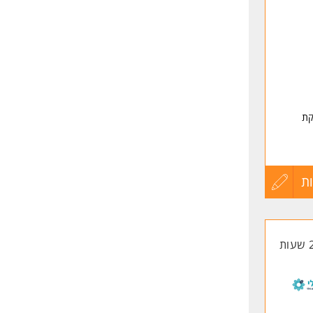
שליחה
קת
פול
ת
עדכון
קורות
החיים
לפני
שליחה