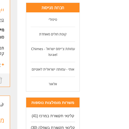
חברות מגייסות
יי
טיפולי
טיפ
מי
קופת חולים מאוחדת
סוג
תכנ
עמותת צ'יימס ישראל - Chimes
קלי
Israel
אנו
ע
אותי - עמותה ישראלית לאוטיזם
בעל
מה 
אלאור
* תכ
* ל
* מ
* ה
משרות מומלצות נוספות
בה
קלינאי תקשורת במרכז
(41)
מט
מספ
קלינאי תקשורת בשפלה
(30)
דרי