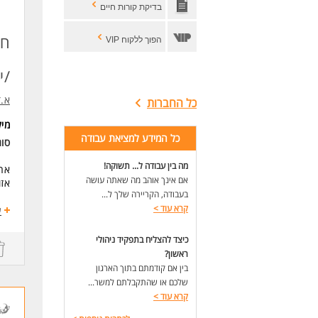
בדיקת קורות חיים
* ר
חב
הפוך ללקוח VIP
ליו
/י
* ה
א.ד
כל החברות
* ה
מי
* ש
כל המידע למציאת עבודה
סו
* ת
מה בין עבודה ל... תשוקה!
ארגו
אם אינך אוהב מה שאתה עושה
אזו
* ס
בעבודה, הקריירה שלך ל...
קרא עוד
>
מח
ע
דרי
* ר
דרו
כיצד להצליח בתפקיד ניהולי
משר
* מ
ראשון?
בין אם קודמתם בתוך הארגון
במ
לעו
שלכם או שהתקבלתם למשר...
מרפ
קרא עוד
>
והע