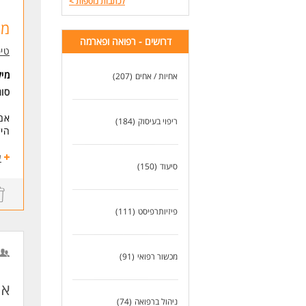
לכתבות נוספות
>
קלי
מט
הדר
דרושים - רפואה ופארמה
טיפ
פיז
המו
מי
אחיות / אחים
(207)
הצט
סוג
דרי
אם 
ריפוי בעיסוק
(184)
תוא
היל
ניס
ניי
הצט
ע
אחר
סיעוד
(150)
עוב
נכו
מה 
לעו
* ט
פיזיותרפיסט
(111)
* ע
למה
מכשור רפואי
(91)
דגש
סבי
אר
תחו
גמי
ניהול ברפואה
(74)