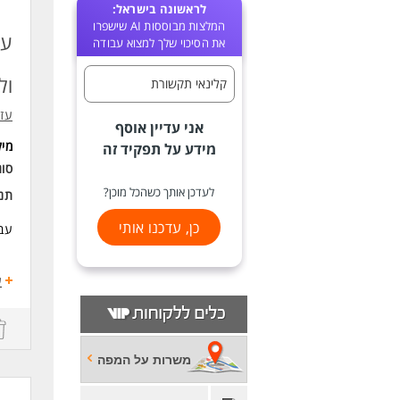
לראשונה בישראל:
המלצות מבוססות AI שישפרו
עו
את הסיכוי שלך למצוא עבודה
ול
קלינאי תקשורת
עזר
אני עדיין אוסף
מי
מידע על תפקיד זה
סוג
לעדכן אותך כשהכל מוכן?
תנא
כן, עדכנו אותי
עבו
העב
ע
* א
* ט
משרות על המפה
* ה