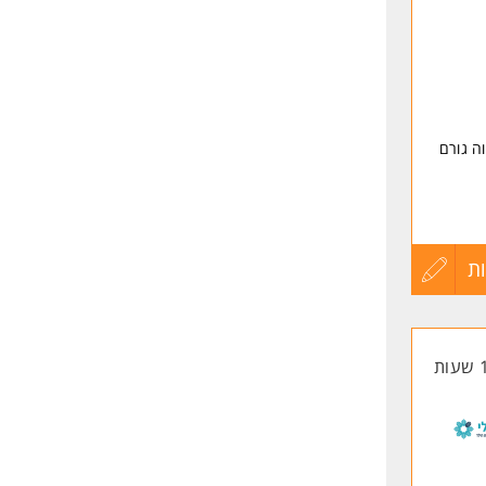
שליחה
ה גורם
ת
עדכון
קורות
החיים
לפני
שליחה