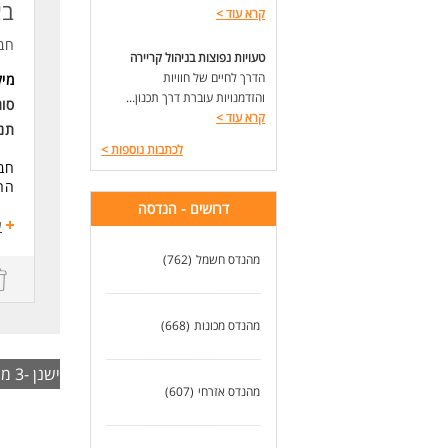
בא
קרא עוד
>
חב
טעויות נפוצות בניהול קריירה
הדרך לחיים של חוויות
מי
והזדמנויות עוברת דרך תכנון...
סו
קרא עוד
>
תנא
לכתבות נוספות
>
חבר
לעוד
הרפ
דרושים - הנדסה
מה 
ע
מהנדס חשמל
(762)
הוב
אחר
לשח
מהנדס מכונות
(668)
תכנ
ישנן -3 משרות בצפון,הגליל והגולן,גליל עליון,גליל מערבי אשר לא צויינה בעבורן עיר
מהנדס אזרחי
(607)
עבו
חני