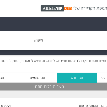
ת
מפת הקריירה שלי
AllJobs VIP
איפה?
רושים
מהנדס מיקרוגל במעלות תרשיחא, לחיפוש זה נמצאו
3 משרות
, מתוכן 3 בלוח החם חינם!
 לפי:
הכי חדש
הכי מתאים
הכי
משרות בלוח החם
חברת השמה / כח אדם
לפני 16 שעות