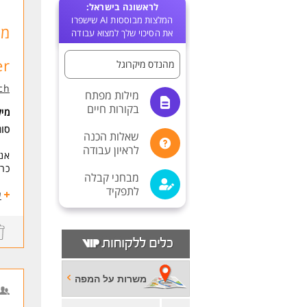
לראשונה בישראל:
המלצות מבוססות AI שישפרו
את הסיכוי שלך למצוא עבודה
r)
מהנדס מיקרוגל
ch
מילות מפתח
בקורות חיים
מי
סו
שאלות הכנה
לראיון עבודה
כרט
מבחני קבלה
לתפקיד
תחו
ע
פית
עבודה
אינ
ביצ
ליו
משרות על המפה
דרי
ניסיון של 4-5 