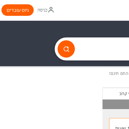
איקון
גיוס עובדים
כניסה
התחברות
 קרוב