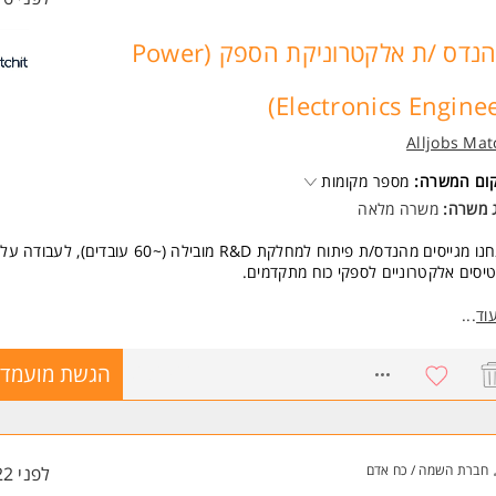
מהנדס /ת אלקטרוניקת הספק (Power
Electronics Enginee
Alljobs Mat
קום המשרה:
מספר מקומות
ג משרה:
משרה מלאה
אנחנו מגייסים מהנדס/ת פיתוח למחלקת R&D מובילה (~60 עובדים)
יסים אלקטרוניים לספקי כוח מתקדמים.
מי אחריות:
וד
...
וח ותכנון כרטיסים אלקטרוניים לספקי כוח
 על מערכות DC-DC, AC-DC ו-PFC
8636466
הגשת מועמדו
טגרציה, בדיקות וולידציה למודולים
וע אנליזות ביצועים, אופטימיזציה וניסויי מעבדה
וי המוצר מקונספט ועד מוצר מוגמר
שות:
חברת השמה / כח אדם
לפני 22 שעות
שנים בפיתוח ספקי כוח / מעגלי הספק ואנלוג