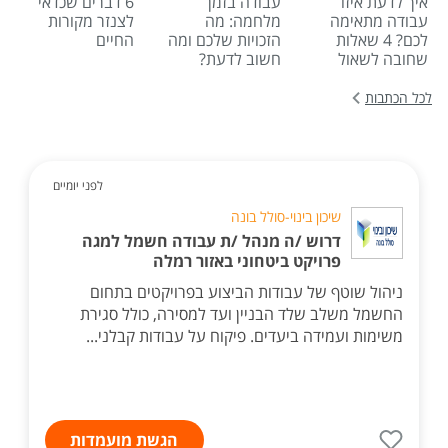
איך לדעת איזו
עבודה בזמן
6 דברים שכדאי
עבודה מתאימה
מלחמה: מה
לצנזר מקורות
לכם? 4 שאלות
הזכויות שלכם ומה
החיים
שחובה לשאול
חשוב לדעת?
לכל הכתבות
לפני יומיים
שיכון בינוי-סולל בונה
דרוש /ה מנהל /ת עבודה חשמל למגה
פרויקט ביטחוני באזור רמלה
ניהול שוטף של עבודות הביצוע בפרויקטים בתחום
החשמל משלב שלד הבניין ועד למסירה, כולל סגירת
משימות ועמידה ביעדים. פיקוח על עבודות קבלני...
הגשת מועמדות