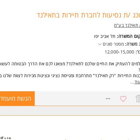
כנ /ת נסיעות לחברת תיירות בתאילנד
תאילנד בע"מ
קום המשרה:
תל אביב יפו
 משרה:
מספר סוגים
ר:
12,000-15,000
למים להעתיק את החיים שלכם לתאילנד? מצאנו לכם את הדרך הבטוחה לעשו
נות התיירות "רק תאילנד" מתרחבת ומגייסת נציגי ונציגות מכירות לצוות שלנו ב
ההזדמנות שלכם לרילוקיישן של פעם בחיים, עבודה בסביבה צעירה ודינמית, ותנ
וד
...
פשרו לכם לחיות את החלום.
8738895
הגשת מועמדו
התפקיד כולל?
 שירות, ייעוץ אישי ומכירת חבילות תיירות באווירה סופר-כיפית בלב בנגקוק.
אנחנו מציעים לכם?
פת רילוקיישן מלאה: נחיתה רכה שכוללת הוצאת ויזת עבודה חוקית ומסודרת מ
שון.
 ותנאים: שכר בסיס + מודל עמלות מתגמל במיוחד שמאפשר לחיות ברמת חיים 