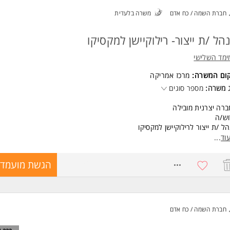
שות:
חברת השמה / כח אדם
משרה בלעדית
ר מגורים לליסבון פורטוגל
רית ברמת שפת אם
ון אירופאי חובה!
הל /ת ייצור- רילוקיישן למקסיקו
לית ברמה גבוהה - קרוא / כתוב / דיבור
יינטציה טכנולוגית
ימד השלישי
י אנוש טובים
קום המשרה:
מרכז אמריקה
יכולת עבודה מהמשרדים במשמרות של 5 ימים בשבוע, 9 שעות ביום -
 משרה:
מספר סוגים
רה מיועדת לנשים ולגברים כאחד. המשרה מיועדת לנשים ולגברים כאחד.
רה יצרנית מובילה
ד משרות ומידע על איזי אפ ייעוץ והשמה בע"מ >
וש/ה
ל /ת ייצור לרילוקיישן למקסיקו
יות עיקרית:
וד
...
8743436
הגשת מועמדו
חברת השמה / כח אדם