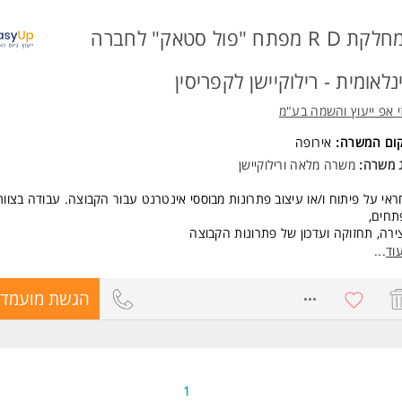
נות לעבודה במשמרות כולל סופ"ש. המשרה מיועדת לנשים ולגברים כאחד.
למחלקת R D מפתח "פול סטאק" לחברה
 משרות ומידע על ברק שירותים - Barak Services >
נלאומית - רילוקיישן לקפריסין
י אפ ייעוץ והשמה בע"מ
קום המשרה:
אירופה
ג משרה:
משרה מלאה ורילוקיישן
אי על פיתוח ו/או עיצוב פתרונות מבוססי אינטרנט עבור הקבוצה. עבודה בצוות
תחים,
ירה, תחזוקה ועדכון של פתרונות הקבוצה
וד
...
תיבת קוד מעוצב היטב, ניתן לבדיקה ויעיל באמצעות שיטות פיתוח תוכנה מיטביו
* יצי
8384386
הגשת מועמדו
/C
ילוב נתונים משירותי קצה ומסדי נתונים שונים באמצעות PHP, MySQL.
יסוף וחידוד מפרטים ודרישות על בסיס צרכים טכניים.
צירה ותחזוקה של תיעוד תוכנה.
חריות לתחזוקה והרחבה של פתרונות מבוססי אינטרנט.
1