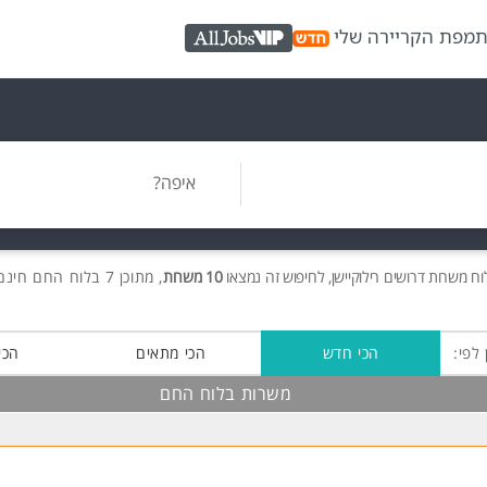
ת
מפת הקריירה שלי
AllJobs VIP
איפה?
וח משרות
דרושים
רילוקיישן, לחיפוש זה נמצאו
10 משרות
, מתוכן 7 בלוח החם חינם!
 לפי:
הכי חדש
הכי מתאים
הכי
משרות בלוח החם