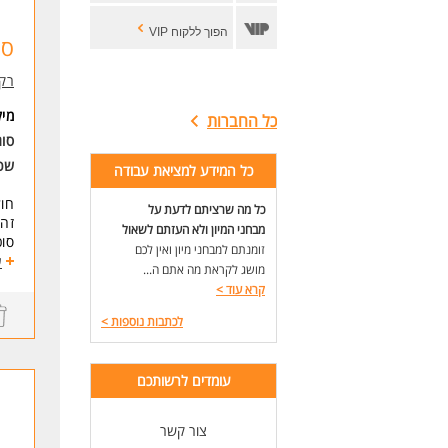
הפוך ללקוח VIP
סו
רק 
מי
כל החברות
סוג
שכ
כל המידע למציאת עבודה
חו
כל מה שרציתם לדעת על
זה!
מבחני המיון ולא העזתם לשאול
סוכ
זומנתם למבחני מיון ואין לכם
זו 
ע
מושג לקראת מה אתם ה...
שיא
קרא עוד
>
מה 
לכתבות נוספות
>
מתן
מה 
עומדים לרשותכם
מעט
הרא
צור קשר
שכר