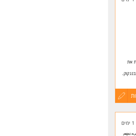
ת את
בנגקוק.
אים
ת
עדכון
קורות
היום
1 ימים
החיים
גבוהה.