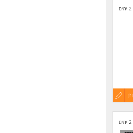
2 ימים
החיים
לפני
שליחה
 שעה הפסקה. קרי
ת
עדכון
קורות
2 ימים
החיים