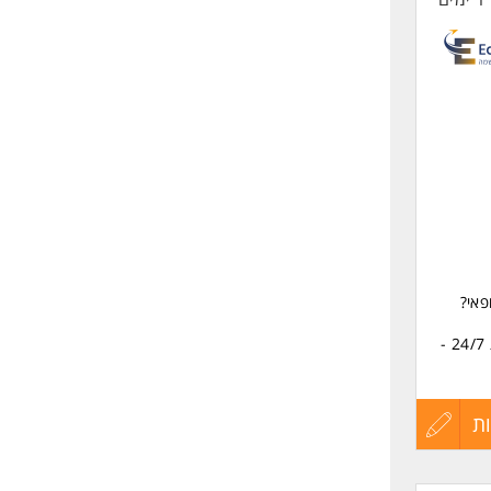
החיים
לפני
שליחה
פאי?
לרשת חברתית ידועה ועולמית מחפשים אנשי /נשות בקרת תוכן לעבודה במשמרות 24/7 -
ת
עדכון
קורות