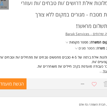
לונות אילת דרושים /ות טבחים /ות ועוזרי
ת מטבח - מגורים במקום ללא צורך
שלום מראש!!
ירותים - Barak Services
שות:
קום המשרה:
מספר מקומות
 משרה:
מספר סוגים
למלונות אילת ברמה של 4-5 כוכבים מחפשים טבחים /ות מתחילים /ות וטבחים /ות
ועיים /ות.
ר כעבודה מועדפת בקרב חיילים /ות משוחררים /ות.
 מציעים:
וד
...
עות חינם בעיר אילת ללא הגבלה.
8557341
הגשת מועמדו
רים מסובסדים באילת- ללא צורך בתשלום מראש/צ'קים.
מות שכר מדי שבוע
ד תנאים מעולים!!!
שות:
חברת השמה / כח אדם
ד משרות ומידע על המימד השלישי >
וקיישן לאילת.