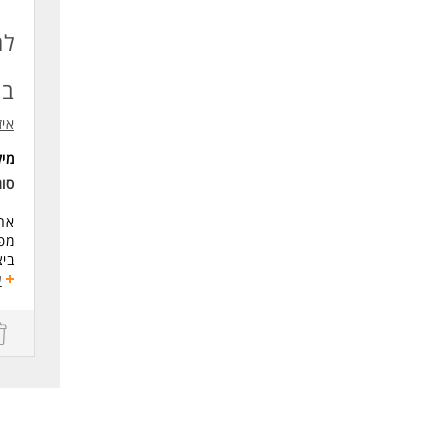
נכו
לעוד
בי
איז
מי
סו
אחר
מפ
ביצ
ע
* כ
SS.
* ש
* א
* י
* א