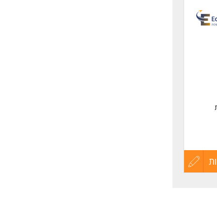
לפני
שליחה
ת.
רת פריסת פתרונות מבוססי אינטרנט /ממשק משתמש על ידי שימוש בשיטות HTML
ת
עדכון
קורות
החיים