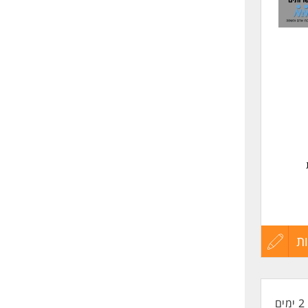
לפני
שליחה
ת
עדכון
קורות
2 ימים
החיים