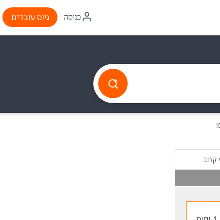
איקון
גיוס עובדים
כניסה
התחברות
 קרוב
1 ימים