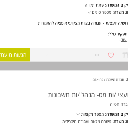
יקום המשרה:
פתח תקווה
ג משרה:
מספר סוגים
וש/ה יועצ/ת - עבודה בצוות מצקועי אופציה להתמחות
פקיד כולל:
ודה עם מערכות ממוחשבות בתחום הדוחות השנתיים והצהרות הון
עוד
...
ן מענה מקצועי ללקוחות החברה.
8768895
הגשת מועמד
אים:
רה מלאה 8:30-17:00
ישות:
ודת יועץ/ת מס או השלמת קורס בתחום (יתרון לבעלי רישיון) - חובה
חברת השמה / כח אדם
לת עבודה במערכות ממוחשבות המשרה מיועדת לנשים ולגברים כאחד.
וד משרות ומידע על לין ביכלר >
ועצי /ות מס- מנהל /ות חשבונות
רה חסויה
קום המשרה:
מספר מקומות
ג משרה:
משרה מלאה ועבודה היברידית