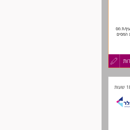
שליחה
עץ/ת מס
ת המסים
ות
עדכון
קורות
החיים
לפני
שליחה