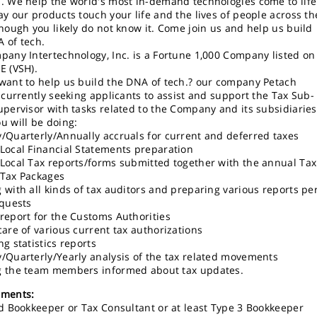
. We help the world's most in-demand technologies come to life
ay our products touch your life and the lives of people across th
though you likely do not know it. Come join us and help us build
 of tech.
pany Intertechnology, Inc. is a Fortune 1,000 Company listed on
E (VSH).
want to help us build the DNA of tech.? our company Petach
s currently seeking applicants to assist and support the Tax Sub-
upervisor with tasks related to the Company and its subsidiaries
u will be doing:
/Quarterly/Annually accruals for current and deferred taxes
Local Financial Statements preparation
Local Tax reports/forms submitted together with the annual Tax
Tax Packages
 with all kinds of tax auditors and preparing various reports pe
equests
report for the Customs Authorities
care of various current tax authorizations
g statistics reports
/Quarterly/Yearly analysis of the tax related movements
 the team members informed about tax updates.
ements:
ed Bookkeeper or Tax Consultant or at least Type 3 Bookkeeper