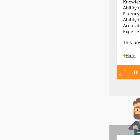
Knowled
Ability 
Fluency
Ability
Accurat
Experie
This pos
Hide
ות
הגש
עדכון
מועמדות
קורות
החיים
לפני
שליחה