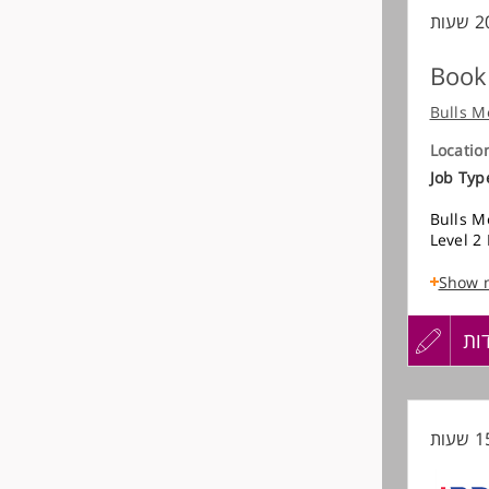
Book
Bulls M
Locatio
Job Typ
Bulls M
Level 2
This rol
Show 
authori
transac
ות
עדכון
Key Res
Perform
קורות
Issue c
Track V
החיים
Manage 
monitor
Monitor