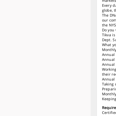
markets
Every d
globe, 
The DNA
our com
the NYS
Do you 
Tikva i
Dept. S
What yo
Monthly
Annual 
Annual 
Annual 
Working
their r
Annual 
Taking 
Preparin
Monthly
Keeping
Requir
Certifi