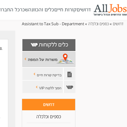
דרושים
קורות חיים
כלים והכוונה
שכר
כל החברו
דרושים
»
כספים וכלכלה
» Assistant to Tax Sub - Department
משרות על המפה
בדיקת קורות חיים
הפוך ללקוח VIP
דרושים
כספים וכלכלה
,