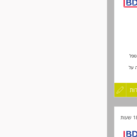
לפני
Requir
שליחה
Requir
Certifi
At leas
require
Proven 
authori
Full pro
מטפל
Experie
Good co
ה על
Proactiv
High ac
יטוח
dynami
Excellen
ות
עדכון
player
This pos
קורות
החיים
לפני