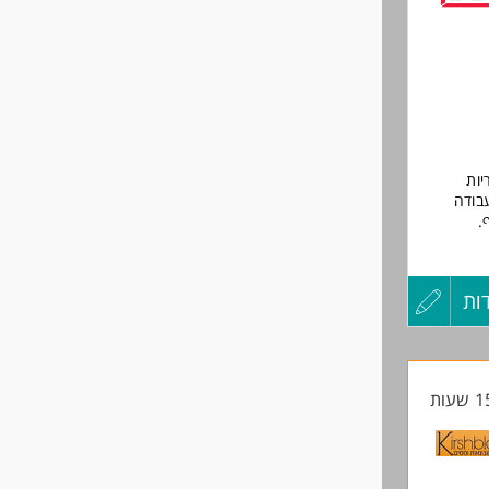
שליחה
יות
עבודה
.
ות
עדכון
קורות
החיים
לפני