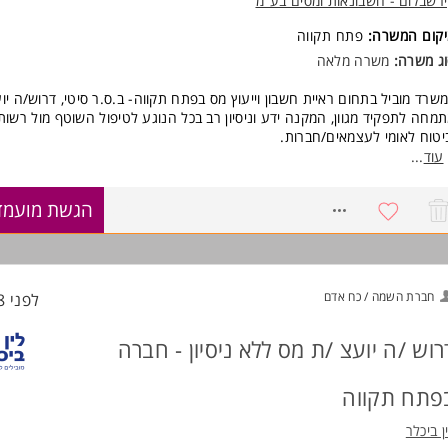
רשבלום - חשבונאות ומסים בע"מ
סיון ניהולי קודם- חובה
יקום המשרה:
פתח תקווה
יטה מלאה במערכות שע"מ ובאתר ביטוח לאומי - חובה
מכה כחשב/ת שכר - חובה
ג משרה:
משרה מלאה
יטה בתוכנות חשבשבת וסאמיט - חובה
רות עם מערכות נוספות כגון SAP ו-Priority - יתרון
שרד מוביל בתחום ראיית חשבון וייעוץ מס בפתח תקווה- ב.ס.ר סיטי, דרוש/ה יו
רית ברמת שפת אם (דיבור וכתיבה), אנגלית ברמה בסיסית +
מחה לתפקיד מגוון, המקנה ידע וניסיון רב בכל הנוגע לטיפול השוטף מול רשו
ולת עבודה בסביבה מרובת משימות
יטוח לאומי לעצמאים/חברות.
סי אנוש מצוינים ושירותיות גבוהה המשרה מיועדת לנשים ולגברים כאחד.
עוד
...
קף משרה - מלאה.
וד משרות ומידע על BDO >
8741817
הגשת מועמד
שרת מתמחה - תינתן הכשרה.
ישות:
שרה מיועדת לנשים ולגברים כאחד.
חברת השמה / כח אדם
לפני 18 שעות
וד משרות ומידע על קירשבלום - חשבונאות ומסים בע"מ >
רוש /ה יועצ /ת מס ללא ניסיון - חברה
פתח תקווה
ן ביכלר