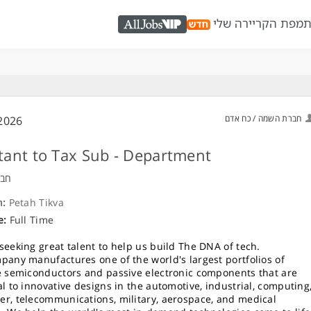
ת
מפת הקריירה שלי
AllJobs VIP
חברת השמה / כח אדם
2026
tant to Tax Sub - Department
חבר
n:
Petah Tikva
e:
Full Time
seeking great talent to help us build The DNA of tech.
pany manufactures one of the world's largest portfolios of
e semiconductors and passive electronic components that are
al to innovative designs in the automotive, industrial, computing
r, telecommunications, military, aerospace, and medical