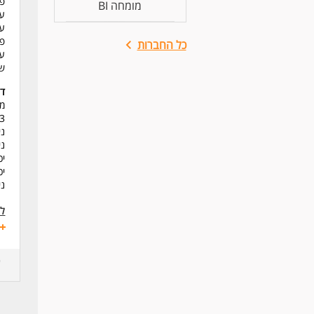
פי
מומחה BI
עב
עבודה 
פי
כל החברות
עב
שי
דר
מה
2-3 שנות ניסיון בפיתוח 
ניסיו
ני
יכ
יכ
ניסיון
לע