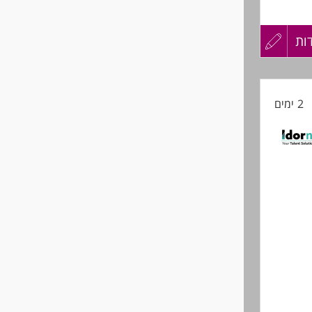
ות
עדכון
קורות
2 ימים
החיים
יון בעבודה עם כלי BI כגון Tableau, QlikView, Qlik Sense, Pyramid או Power
לפני
שליחה
בת טכנולוגיות, כפיפות