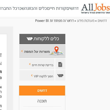
דרושים
קורות חיים
כלים והכוונה
שכר
כל החברו
דרושים
»
מערכות מידע
» דרוש /ה מפתח /ת Power BI
משרות על המפה
דר
I
בדיקת קורות חיים
מ
הפוך ללקוח VIP
סו
דרושים
המ
פנ
תוכנה
מה