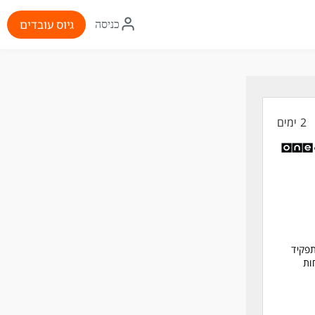
איקון
גיוס עובדים
כניסה
התחברות
2 ימים
 BI ודשבורדים, לתפקיד
ות