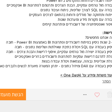
תוח דשבורדים ודוחות מתקדמים ב-Power BI
ודה מול גורמים עסקיים, הבנת הצרכים ותרגומם לפתרונות BI אפקטיביים
עם SQL לצורך שליפות, ניתוח ועיבוד נתונים
תוח ותחזוקה של מודלים ודוחות בהתאם לצרכים העסקיים
ודה עם מקורות מידע ומערכות שונות
פור ואופטימיזציה של דשבורדים ופתרונות קיימים
ישות:
 אנחנו מחפשים?
דשבורדים ופתרונות BI באמצעות Power BI - חובה
ן בעבודה עם SQL ויכולת כתיבת שאילתות ושליפות נתונים - חובה
סיון בעבודה ישירה מול גורמים עסקיים, איסוף דרישות והבנת צרכים - חובה
ולת לתרגם דרישות עסקיות לפתרונות ודשבורדים ברורים ואפקטיביים
ולת אנליטית גבוהה, עצמאות ויכולת עבודה בצוות
 בעבודה עם DAX ומידול נתונים - יתרון המשרה מיועדת לנשים ולגברים כאחד.
וד משרות ומידע על One DatAI >
הסתר
8729912
הגשת מועמד