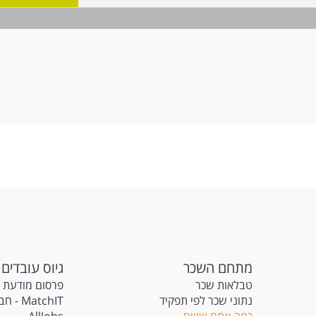
ישות:
חובה. שליטה גבוהה מאוד בSQL -ח
משמעותי. ניסיון ב-Tableau יתרון משמעותי. ניסי
Oracle יתרון משמעותי. ראייה עסקית חזקה ויכולת לתרגם צרכים עסקיים לפתרו
וססי דאטה. המשרה מיועדת לנשים ולגברים כאחד.
מתחם השכר
גיוס עובדים
טבלאות שכר
פרסום מודעת 
נתוני שכר לפי תפקיד
atchIT