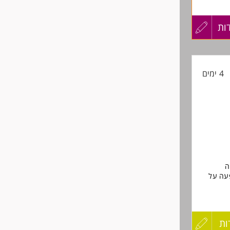
ים חוצי
ות
עדכון
קורות
4 ימים
החיים
לפני
שליחה
בנה
ם דאטה בהיקפים גדולים, פיתוח BI והשפעה על
מה תעשו בתפקיד? תכנון, פיתוח ותחזוקה של מודלי נתונים ( Oracle ו-Universe). ביצוע
פקת תובנות עסקיות. פיתוח Dashboards
Table. עבודה שוטפת מול צוות ה data Warehouse וממשקים
ות
הגש
עדכון