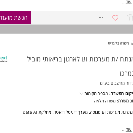
עוד
...
ישות:
שנות ניסיון בניתוח מערכות BI - חובה.
8710522
הגשת מועמד
סיון מוכח בעבודה עם מחסני נתונים ( DWH ) - חובה.
ון באפיון תהליכי ETL ואינטגרציות בין מערכות - חובה.
בוהה ב-SQL, כולל כתיבת שאילתות מורכבות ואופטימיזציה של ביצועים - חובה.
סיון בעבודה מול גורמים עסקיים וכתיבת מסמכי אפיון - חובה.
סיון בעבודה בארגונים גדולים ומורכבים - יתרון משמעותי.
משרה בלעדית
ניס
לנשים ולגברים כאחד.
מנתח /ת מערכות BI לארגון בריאותי מוביל
מרכז
דור מחשבים בע"מ
קום המשרה:
מספר מקומות
ג משרה:
משרה מלאה
ת מערכות BI מנוסה, מערך דיגיטל ודאטה, מחלקת data AI
חבר/ה בצוות מנתחי מערכות בתחום דאטה ואנליטיקה ( BI ) בחטי
עוד
...