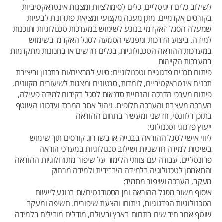
לשילוב כלים דיגיטליים, כלים לסימולציות ומצגות אינטראקטיביות
בקורסים אקדמיים. מתן מענה מקצועי ומציאת פתרונות לבעיות
שמעלה הסגל האקדמי בנוגע לשימוש במערכות טכנולוגיות ותוכנות
למידה. ביצוע הדרכות ומפגשי הטמעה לסגל האקדמי בשימוש
במערכות ההוראה הטכנולוגיות, בכלים חדשים או בתכונות מתקדמות
במערכות הקיימות
פיתוח תכנים פדגוגיים וטכנולוגיים: סיוע למרצים/ות בתכנון וביצירת
תכנים אינטראקטיביים, לומדות, סרטונים ומצגות לשיעורים מקוונים.
פיתוח מערכי הדרכה והנחיית סדנאות לסגל בקידום למידה פעילה,
הערכה מעצבת והערכה חלופית. ניהול אתר המרכז ועדכונו השוטף
בתוכן רלוונטי, חדשני ומעשיר בתחום ההוראה
ייעוץ פדגוגי וטכנולוגי:
ליווי אישי לסגל ההוראה בבנייה או בשדרוג קורסים תוך שימוש
בשיטות למידה חדשניות ושילוב טכנולוגיות במערכי הוראה
פרונטליים. עבודה עם צוותי הלימוד על שיפור מתודולוגיות ההוראה
והתאמתן לטכנולוגיה בלמידה היברידית ולמידה מרחוק
מעקב, הערכה ושיפור מתמיד:
איסוף משוב מסגל ההוראה ומן הסטודנטים/ות בנוגע ליישום
הטכנולוגיות הפדגוגיות, ניתוחו והצעת שיפורים. חשיפה ומעקב
שוטף אחר חידושים בתחום בארץ ובעולם, מודלים מובילים בלמידה