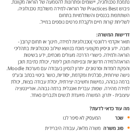
נתמכת טכנולוגיה, יישומים ופתרונות להטמעה של הוראה מקוונת.
גיבוש Practices Best של הוראה-למידה משולבת טכנולוגיה.
השתתפות בכנסים והשתלמויות בתחום
לשליחת קורות חיים ולקבלת פרטים נוספים במייל.
דרישות המשרה:
תואר אקדמי רלוונטי )טכנולוגיות למידה, חינוך או תחום קרוב( -
חובה. ידע וניסיון מקצועי מוכח בנושא שילוב טכנולוגיות בתהליכי
הוראה ולמידה. כישורי הדרכה מעולים מוכחים, ידע בשיטות
הוראה/למידה חדשניות ובפיתוח תוכן לימודי, יכולת כתיבת תוכן
והפקת לומדות וסרטונים. יתרון לנסיון בעבודה עם מערכות Moodle.
גישה שירותית, סבלנית ומקדמת, יסודיות, כושר ביטוי בכתב ובע"פ
ברמה גבוהה, גמישות וחשיבה יצירתית, יכולת עבודה בצוות, יכולת
למידה מהירה. שפות: עברית ואנגלית ברמה גבוהה. אוריינטציה
עיצובית - יתרון. המשרה מיועדת לנשים ולגברים כאחד.
מה עוד כדאי לדעת?
שכר
המעסיק לא סיפר לנו
סוג משרה
משרה מלאה,
עבודה היברידית