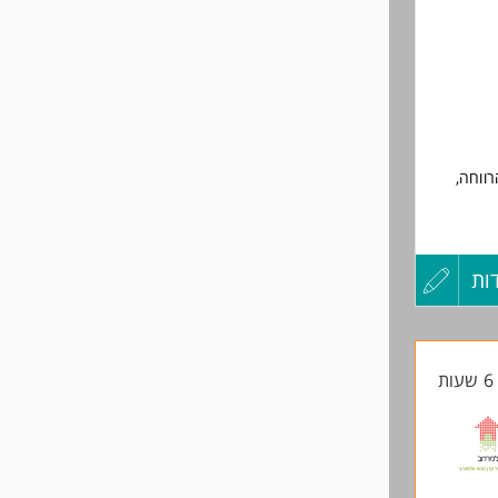
שליחה
פש
י -חובה.
תחום.
רווחה,
ות
עדכון
קורות
ת
החיים
לפני
שליחה