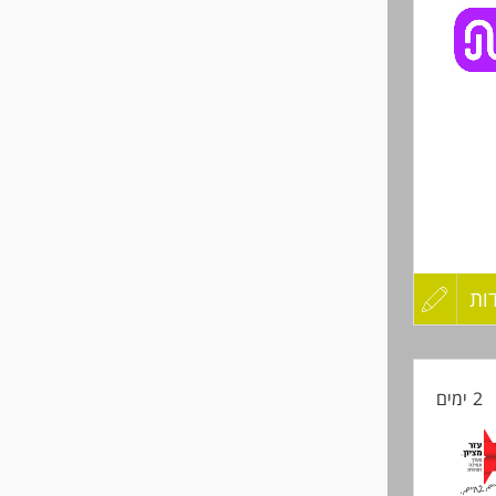
לפני
שליחה
ות
עדכון
קורות
2 ימים
החיים
לפני