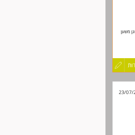
גן משען
ות
עדכון
קורות
23/07/
החיים
לפני
שליחה