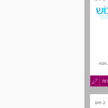
 הכנה
 העבודה
ות
עדכון
קורות
2 ימים
החיים