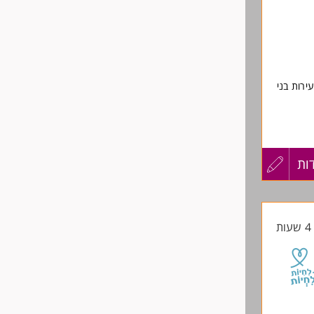
ירות בני
ות
עדכון
קורות
ת
החיים
לפני
שליחה