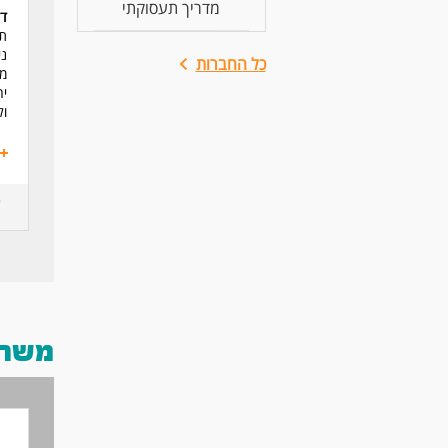
מדריך תעסוקתי
דר
תו
ני
כל החברות
מו
יח
ול
משרות