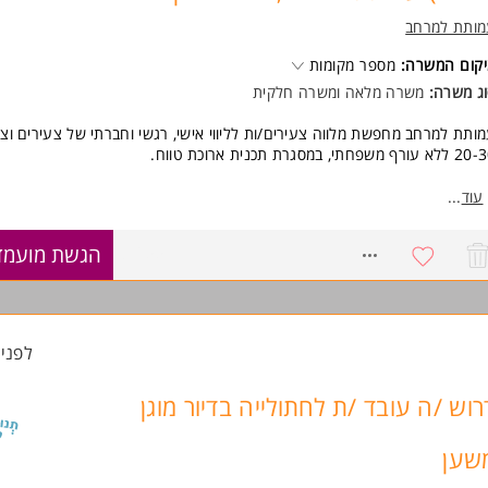
מותת למרחב
קום המשרה:
מספר מקומות
ג משרה:
משרה מלאה ומשרה חלקית
ותת למרחב מחפשת מלווה צעירים/ות לליווי אישי, רגשי וחברתי של צעירים וצע
עורף משפחתי, במסגרת תכנית ארוכת טווח.
אור התפקיד:
עוד
...
ווי אישי מתמשך לצעירים
ודה באוריינטציה טיפולית חברתית
8765511
הגשת מועמד
יית תכניות אישיות וליווי במגוון של תחומי חיים
ודה בצוות קטן, מקצועי ומנוסה
 אנחנו מציעים:
רכה פרטנית קבועה והכשרות מקצועיות
לפני 4 שעו
מון יום לימודים לתואר שני / לימודי תעודה
יבת עבודה תומכת ומקצועית
רוש /ה עובד /ת לחתולייה בדיור מוגן
ודה משמעותית עם השפעה אמיתית
סקה בהתאם להסכם העובדים הסוציאליים
שען
קום: הוד השרון
שרה מיועדת לנשים ולגברים כאחד