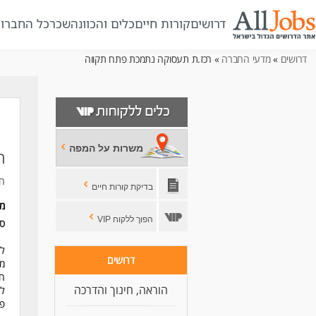
דרושים
קורות חיים
כלים והכוונה
שכר
כל החברו
דרושים
»
מדעי החברה
» רכז.ת תעסוקה נתמכת פתח תקווה
משרות על המפה
ר
חב
בדיקת קורות חיים
מ
הפוך ללקוח VIP
סו
לי
דרושים
מי
חי
הוראה, חינוך והדרכה
לי
פי