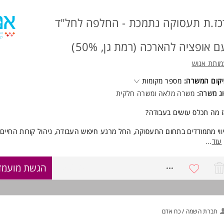
כז.ת תעסוקה נתמכת - החלפה לחל"ד
ם אופציה להארכה (רמת גן, 50%)
ותת אנוש
קום המשרה:
מספר מקומות
ג משרה:
משרה מלאה ומשרה חלקית
 מה תכלס עושים בעבודה?
ווי מתמודדים בתחום התעסוקה, החל מרגע חיפוש העבודה, ניהול קורות החיים,
איונות, תמיכה בתהליך ועד למציאת העבודה תוך נתינת כלים להשתלבות בשוק
עוד
...
ורה טובה, סיוע בהתמודדות עם אתגרים וליווי עוטף ותומך.
8758680
הגשת מועמד
הדרכה מקצועית מובטחת.
ה כדאי לעבוד אצלנו?
עמותת אנוש היא העמותה המובילה בישראל בתחום בריאות הנפש.
חברת השמה / כח אדם
יכולת להשפיע באופן משמעותי על רווחת המתמודדים ושיקומם.