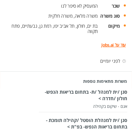
שכר
המעסיק לא סיפר לנו
סוג משרה
משרה מלאה,
משרה חלקית
מיקום
בת ים,
חולון,
תל אביב יפו,
רמת גן,
גבעתיים,
פתח
תקווה
עוד על Jobs.ai
לפני יומיים
משרות מתאימות נוספות
סגן /ית למנהל /ת- בתחום בריאות הנפש-
חולון /חדרה >
אגם - שיקום בקהילה
סגן /ית למנהלת הוסטל /קהילה תומכת -
בתחום בריאות הנפש- בפ"ת >