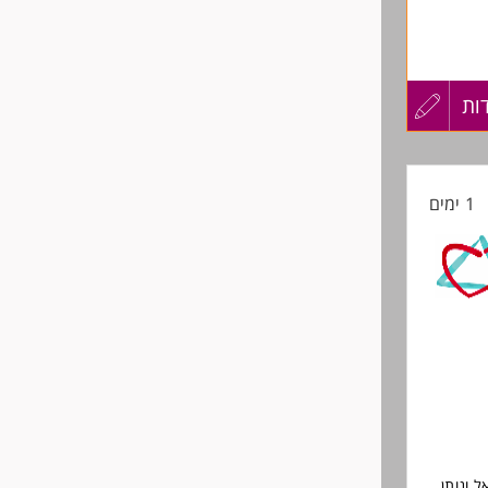
ות
עדכון
קורות
1 ימים
החיים
לפני
שליחה
 ונותן