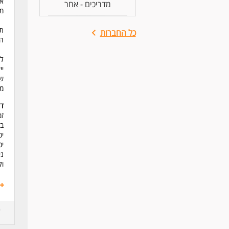
אנ
מדריכים - אחר
מש
תי
כל החברות
הד
לי
יי
שו
מע
דר
בב
יכ
יכ
ני
ול