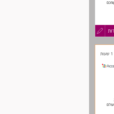
ומכם
ות
עדכון
קורות
ת
החיים
לפני
שליחה
שים
עולם