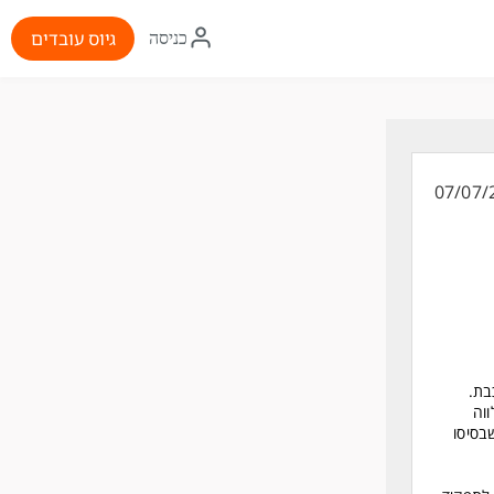
איקון
גיוס עובדים
כניסה
התחברות
07/07/
 מורכבת.
וה
בסיסו