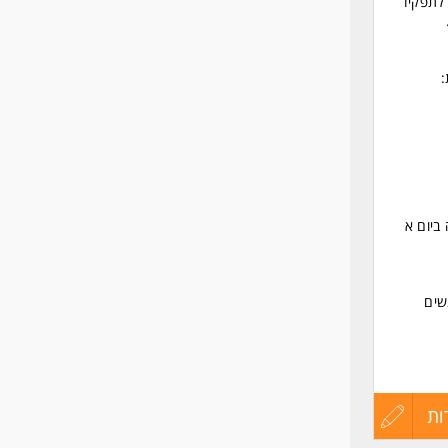
 לתפקיד
:
ה ביום א
שים
ות
הגש
עדכון