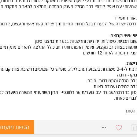
חנו מחפשות מדריכים.ות בעלי זיקה טיפולית ותשוקה ללמוד ולהתפתח בתחום,
מעותי עם אופק קידומי רחב הכולל מענק התמדה והמלצה לתארים מתקדמים.
אור התפקיד
רכה ישירה של הנערות בכל תחומי החיים תוך יצירת קשר אישי ומעצים, לרבות
ווי אישי וקבוצתי
שום תכניות טיפוליות ייחודיות וחדשניות בנערות במצבי סיכון
תפות בצוות רב מקצועי ואופק התפתחותי רחב כולל המלצה לתארים מתקדמים
נק התמדה לאחר 12 חודשים
ישות:
זמינות ל-3-4 משמרות בשבוע (ערב לילה, סופ"ש כל שבועיים) וישיבת צוות קבוע
וקר- חובה
ולת הכלה והתמודדות- חובה
ולת למידה ועבודה בצוות
סיון בהדרכה/עבודה עם נוער/תואר רלוונטי- יתרון משמעותי המשרה מיועדת לנ
גברים כאחד.
הסתר
8725322
הגשת מועמד