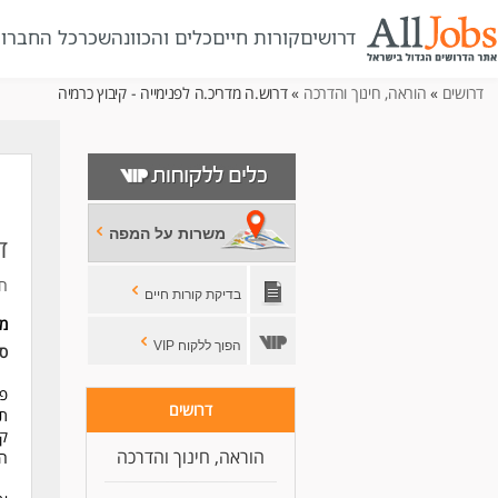
דרושים
קורות חיים
כלים והכוונה
שכר
כל החברו
דרושים
»
הוראה, חינוך והדרכה
» דרוש.ה מדריכ.ה לפנימייה - קיבוץ כרמיה
משרות על המפה
ד
חב
בדיקת קורות חיים
מי
הפוך ללקוח VIP
סו
דרושים
תפ
קב
הוראה, חינוך והדרכה
הו