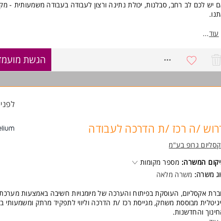
 יש לכם לב רחב, סבלנות, יכולת נתינה ורצון לעבודה בעבודה משמעותית - מק
נו.
פקיד כולל:
עוד
...
ווי ותמיכה בדיירים בשגרת היום יום
ודה בצוות מקצועי ותומך
8557436
הגשת מועמד
ס אישי, אחריות וסבלנות
וירה חמה ומשפחתית
 נדרש ניסיון קודם.
לפני 1 שעו
בודה במשמרות כולל סופי שבוע.
ישות:
רוש /ה רכז /ת הדרכה לעבודה
שליטה מלאה בשפה העברית (קריאה וכתיבה)
יחסי אנוש מעולים ויכולת עבודה בצוות
סליום גרופ בע"מ
יכולת הכלה ואהבת אדם
קום המשרה:
מספר מקומות
יתרון לבעלי.ות ניסיון קודם בעבודה עם אנשים עם מוגבלות המשרה מיועדת לנ
גברים כאחד.
ג משרה:
משרה מלאה
וד משרות ומידע על אקים AKIM ישראל >
רת אקסליום, העוסקת בפיתוח והערכה של מיומנויות חשיבה באמצעות מערכת
גיטלית מבוססת משחק, מגייסת רכז /ת הדרכה וליווי לתפקיד מרתק ומשמעותי ב
ינוך והחדשנות.