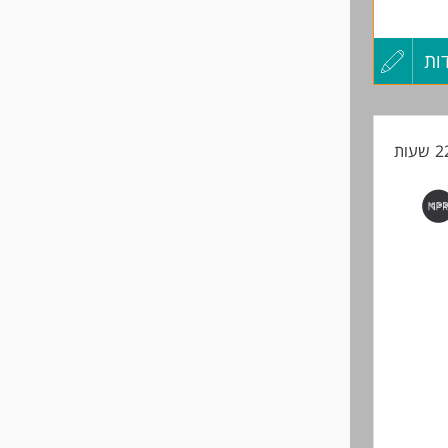
ות
עדכון
קורות
החיים
לפני
שליחה