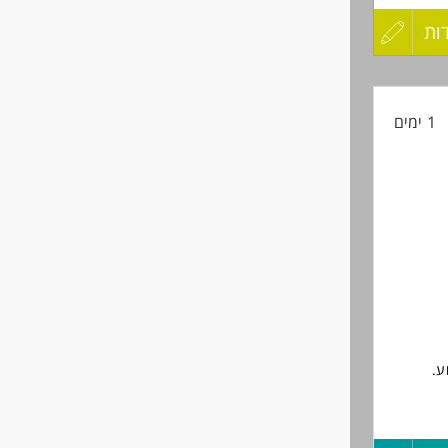
ות
עדכון
קורות
1 ימים
החיים
לפני
שליחה
בוהות.
ן המשרה
ע.
ים