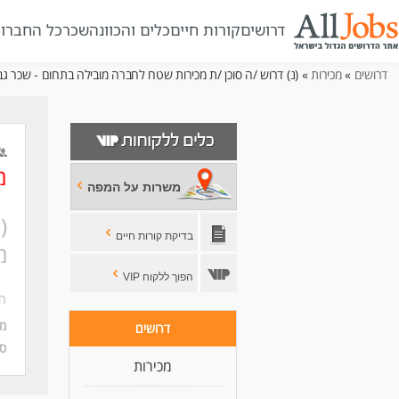
דרושים
קורות חיים
כלים והכוונה
שכר
כל החברו
דרושים
»
מכירות
» (נ) דרוש /ה סוכן /ת מכירות שטח לחברה מובילה בתחום - שכר גב
מ
משרות על המפה
(
בדיקת קורות חיים
מ
הפוך ללקוח VIP
חב
מי
דרושים
סו
מכירות