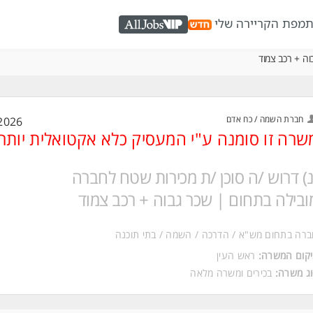
ת
מפת הקריירה שלי
AllJobs VIP
וה + רכב צמוד
חברת השמה / כח אדם
2026
שרה זו סומנה ע"י המעסיק כלא אקטואלית יותר
נ) דרוש /ה סוכן /ת מכירות שטח לחברה
ובילה בתחום | שכר גבוה + רכב צמוד
רה בתחום מש"א / הדרכה / השמה / בתי תוכנה
קום המשרה:
ראש העין
ג משרה:
בכירים
ו
משרה מלאה