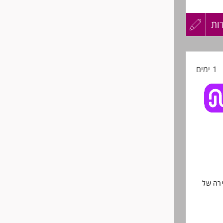
ות
עדכון
קורות
1 ימים
החיים
לפני
שליחה
ירה של
וצים