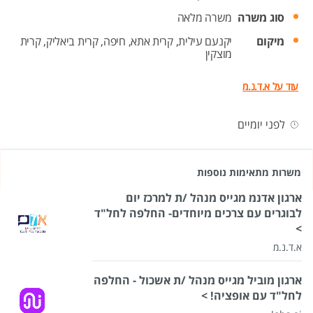
סוג משרה
משרה מלאה
מיקום
יקנעם עילית,
קרית אתא,
חיפה,
קרית ביאליק,
קרית
מוצקין
עוד על א.ד.נ.מ
לפני יומיים
משרות מתאימות נוספות
ארגון אדנמ מגייס מנהל /ת למרכז יום
לבוגרים עם צרכים מיוחדים- החלפה לחל"ד
>
א.ד.נ.מ
ארגון מוביל מגייס מנהל /ת אשכול - החלפה
לחל"ד עם אופציה! >