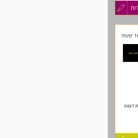
ות
עדכון
קורות
החיים
לפני
שליחה
 לצוות