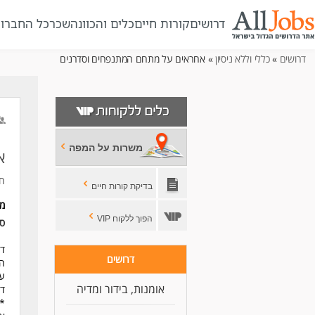
דרושים
קורות חיים
כלים והכוונה
שכר
כל החברו
דרושים
»
כללי וללא ניסיון
» אחראים על מתחם המתנפחים וסדרנים
משרות על המפה
א
חב
בדיקת קורות חיים
מ
הפוך ללקוח VIP
סו
דר
דרושים
הצ
עב
אומנות, בידור ומדיה
דר
*