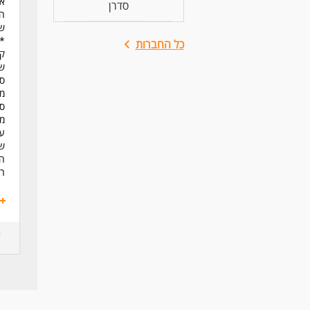
אח
סדרן
הו
שמ
*ס
כל החברות
קב
שמ
סי
מת
סב
מה
עב
שכ
הע
רש