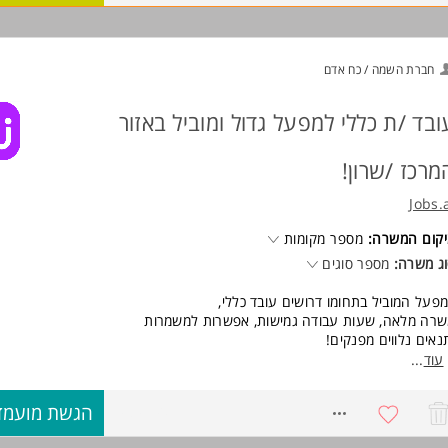
ישות:
המשרה מיועדת לנשים ולגברים כאחד.
ד משרות ומידע על BOOOM - הכל לבית >
חברת השמה / כח אדם
ובד /ת כללי למפעל גדול ומוביל באזור
מרכז /שרון!
Jobs.
קום המשרה:
מספר מקומות
ג משרה:
מספר סוגים
פעל המוביל בתחומו דרושים עובד כללי,
רה מלאה, שעות עבודה גמישות, אפשרות למשמרות
נאים נלווים מפנקים!
עוד
...
ישות:
ר גבוה למתאימים/ות
7989190
הגשת מועמד
אים מעולים וסביבת עבודה נעימה וחדשנית
בה זמינות לכל סוגי המשמרות.