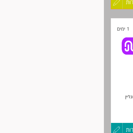
ות
עדכון
קורות
1 ימים
החיים
לפני
שליחה
יין
ות
עדכון