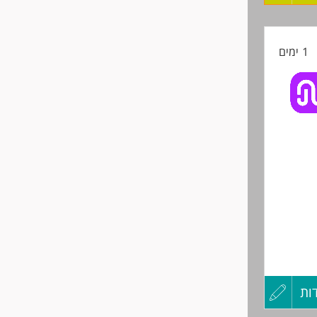
קורות
1 ימים
החיים
לפני
שליחה
ות
עדכון