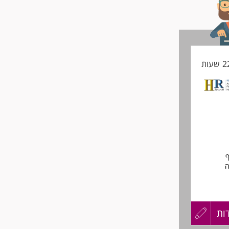
ף
ה
ות
עדכון