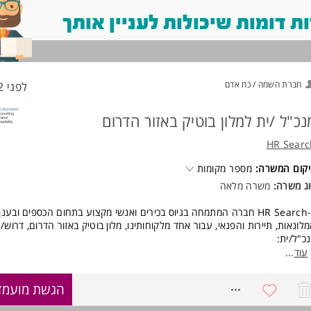
 דומות שיכולות לעניין אותך
חברת השמה / כח אדם
לפני 22 שעות
נכ"ל /ית למלון בוטיק באזור הדרום
HR Searc
קום המשרה:
מספר מקומות
ג משרה:
משרה מלאה
ל-HR Search חברה המתמחה בגיוס בכירים ואנשי מקצוע בתחום הכספים ובענ
לונאות, תיירות והפנאי, עבור אחד מלקוחותינו, מלון בוטיק באזור הדרום, דרוש/
כ"ל/ית:
אחריות כולל על כל הניהול והתפעול של המלון.
עוד
...
קביעה ואכיפה של סטנדרטים של אירוח ושירות.
קשרים עם גורמי חוץ ורגולציה.
8751039
הגשת מועמד
ניהול עסקי ואסטרטגי.