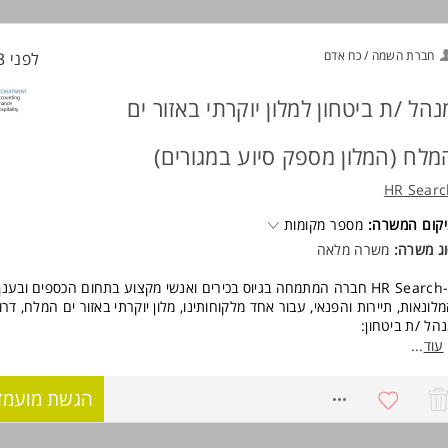
ישות:
ניסיון ניהולי קודם בענף המלונאות.
עברית ואנגלית. שפות נוספות - יתרון.
חברת השמה / כח אדם
לפני 23 שעות
מנהיגות ויכולת הובלה והנעת עובדים.
חשיבה אסטרטגית ומסחרית.
יכולת תקשורת מצוינת, קשר חם מול אורחים בדרגות שונות, ויצירת קשרים עסקי
נהל /ת ביטחון למלון יוקרתי באזור ים
פים. המשרה מיועדת לנשים ולגברים כאחד.
מלח (המלון מספק סיוע במגורים)
וד משרות ומידע על HR Search >
HR Searc
קום המשרה:
מספר מקומות
ג משרה:
משרה מלאה
ל-HR Search חברה המתמחה בגיוס בכירים ואנשי מקצוע בתחום הכספים ובענ
לונאות, תיירות והפנאי, עבור אחד מלקוחותינו, מלון יוקרתי באזור ים המלח, דר
הל /ת ביטחון:
תפקיד ניהולי ומבצעי כאחד.
עוד
...
ניהול והובלת עובדי מחלקת הבטחון במלון.
אחריות על תפעול שוטף של מערך האבטחה.
8759362
הגשת מועמד
עבודה מול גורמי אכיפה וחירום.
ניהול מצבי קיצון ואירועים חריגים.
המלון המלון מספק סיוע במגורים.