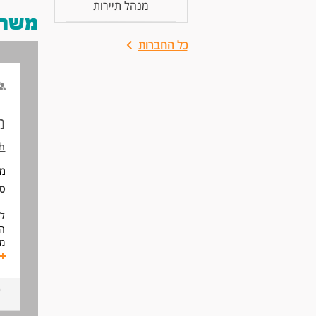
מנהל תיירות
משרות
כל החברות
מ
h
מי
סו
המ
מנ
- 
- 
- 
- 