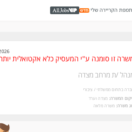
ת
מפת הקריירה שלי
AllJobs VIP
2026
שרה זו סומנה ע"י המעסיק כלא אקטואלית יותר
נהל /ת מרחב מצדה
רה בתחום ממשלתי / ציבורי
קום המשרה:
מצדה
ו
ערד
ג משרה:
משרה מלאה