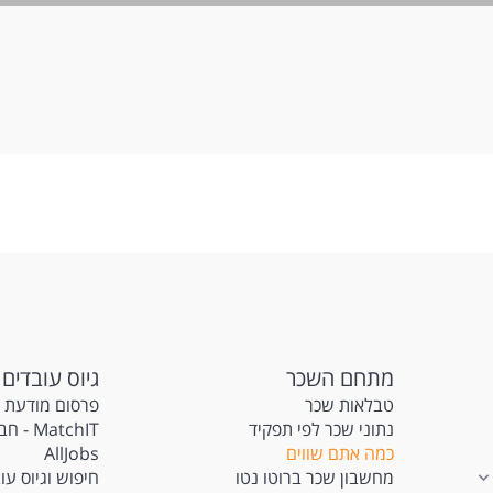
ישות:
ניסיון קודם כסגן/ית קבט"ר ומעלה - חובה!
ניסיון קודם בתחום מענף המלונאות - יתרון.
עבריית ואנגלית. שפות נוספות - יתרון.
תודעת שירות גבוהה ויחסי אנוש מעולים.
ייצוגיות ויכולות ניהול גבוהות. המשרה מיועדת לנשים ולגברים כאחד.
וד משרות ומידע על HR Search >
מתחם השכר
גיוס עובדים
טבלאות שכר
פרסום מודעת 
נתוני שכר לפי תפקיד
atchIT
כמה אתם שווים
AllJobs
מחשבון שכר ברוטו נטו
חיפוש וגיוס עו