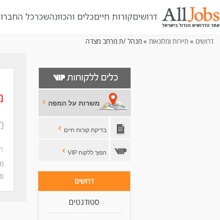
דרושים
קורות חיים
כלים והכוונה
שכר
כל החברו
דרושים
»
תיירות ומלונאות
» מנהל /ת מרחב מצדה
מ
משרות על המפה
מ
בדיקת קורות חיים
חב
הפוך ללקוח VIP
מי
סו
דרושים
סטודנטים