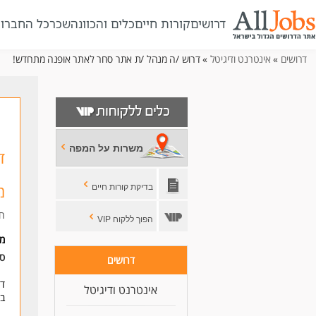
דרושים
קורות חיים
כלים והכוונה
שכר
כל החברו
דרושים
»
אינטרנט ודיגיטל
» דרוש /ה מנהל /ת אתר סחר לאתר אופנה מתחדש!
משרות על המפה
ד
מ
בדיקת קורות חיים
חב
הפוך ללקוח VIP
מי
סו
דרושים
דר
אינטרנט ודיגיטל
במ