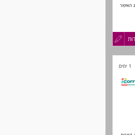
 האיפור
ות
עדכון
קורות
1 ימים
החיים
מענה
לפני
שליחה
ניהול והובלת מערך התקשורת עם לקוחות החברה באמצעות SMS, WhatsApp, דיוורים