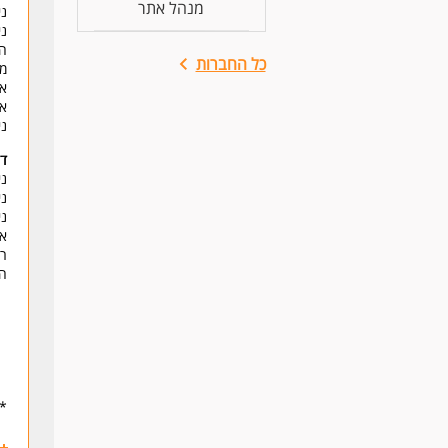
מנהל אתר
ני
ני
הו
כל החברות
מע
אפ
או
ניה
דר
ני
ני
ניסי
או
רא
הע
* 