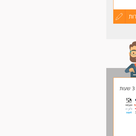
ות
עדכון
קורות
החיים
לפני
שליחה
ת