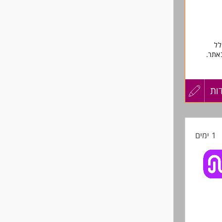
 הכולל
אתר.
ם.
ות
עדכון
קורות
 וסידור
1 ימים
החיים
ווקיים
לפני
 באופן
שליחה
ניהול מערכת ביקורות ותוכן גולשים (Yotpo): אישור תגובות, ניהול שאלות ותשובות (Q&A)