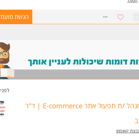
הסתר
8707053
הגשת מועמד
 דומות שיכולות לעניין אותך
לפני 3 שעו
מנהל /ת תפעול אתר E-commerce | ד"ר
ב
וצת קאופמן