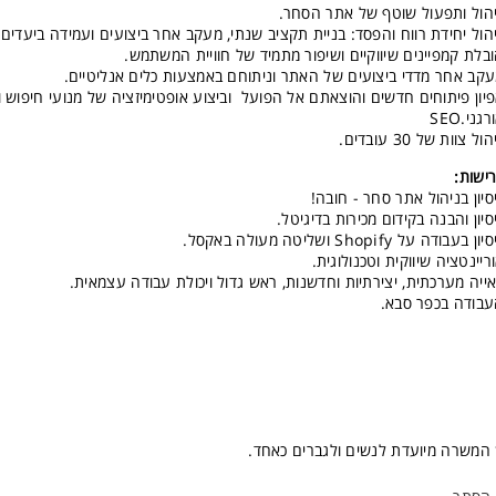
הול ותפעול שוטף של אתר הסחר.
הול יחידת רווח והפסד: בניית תקציב שנתי, מעקב אחר ביצועים ועמידה ביעדים.
בלת קמפיינים שיווקיים ושיפור מתמיד של חוויית המשתמש.
קב אחר מדדי ביצועים של האתר וניתוחם באמצעות כלים אנליטיים.
יון פיתוחים חדשים והוצאתם אל הפועל וביצוע אופטימיזציה של מנועי חיפוש ו
רגני.SEO
ול צוות של 30 עובדים.
ישות:
סיון בניהול אתר סחר - חובה!
סיון והבנה בקידום מכירות בדיגיטל.
ון בעבודה על Shopify ושליטה מעולה באקסל.
ריינטציה שיווקית וטכנולוגית.
ייה מערכתית, יצירתיות וחדשנות, ראש גדול ויכולת עבודה עצמאית.
בודה בכפר סבא.
המשרה מיועדת לנשים ולגברים כאחד.