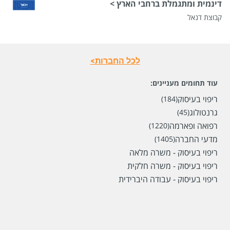
דינמית ומתגמלת ברחבי הארץ >
קבוצת דנאל
שכר
המעסיק לא סיפר לנו
סוג משרה
משרה חלקית
מיקום
רמת השרון,
הרצליה,
כפר סבא,
רעננה,
הוד השרון
לכל החברות>
עוד תחומים מעניינים:
לפני 19 ימים
ריפוי בעיסוק
(184)
גרנטולוג
(45)
רפואה ופארמה
(1220)
מדעי החברה
(1405)
ריפוי בעיסוק - משרה מלאה
ריפוי בעיסוק - משרה חלקית
ריפוי בעיסוק - עבודה היברידית