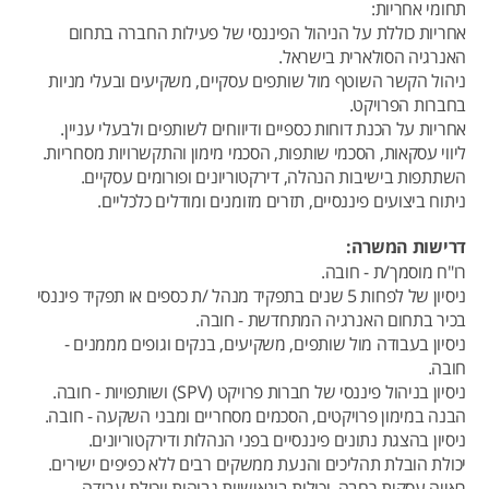
תחומי אחריות:
אחריות כוללת על הניהול הפיננסי של פעילות החברה בתחום
האנרגיה הסולארית בישראל.
ניהול הקשר השוטף מול שותפים עסקיים, משקיעים ובעלי מניות
בחברות הפרויקט.
אחריות על הכנת דוחות כספיים ודיווחים לשותפים ולבעלי עניין.
ליווי עסקאות, הסכמי שותפות, הסכמי מימון והתקשרויות מסחריות.
השתתפות בישיבות הנהלה, דירקטוריונים ופורומים עסקיים.
ניתוח ביצועים פיננסיים, תזרים מזומנים ומודלים כלכליים.
דרישות המשרה:
רו"ח מוסמך/ת - חובה.
ניסיון של לפחות 5 שנים בתפקיד מנהל /ת כספים או תפקיד פיננסי
בכיר בתחום האנרגיה המתחדשת - חובה.
ניסיון בעבודה מול שותפים, משקיעים, בנקים וגופים מממנים -
חובה.
ניסיון בניהול פיננסי של חברות פרויקט (SPV) ושותפויות - חובה.
הבנה במימון פרויקטים, הסכמים מסחריים ומבני השקעה - חובה.
ניסיון בהצגת נתונים פיננסיים בפני הנהלות ודירקטוריונים.
יכולת הובלת תהליכים והנעת ממשקים רבים ללא כפיפים ישירים.
ראייה עסקית רחבה, יכולות בינאישיות גבוהות ויכולת עבודה