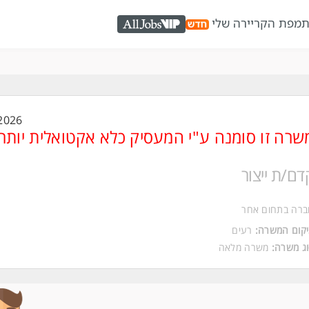
ת
מפת הקריירה שלי
AllJobs VIP
2026
שרה זו סומנה ע"י המעסיק כלא אקטואלית יותר
דם/ת ייצור
ברה בתחום אחר
קום המשרה:
רעים
ג משרה:
משרה מלאה