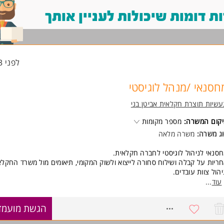
 דומות שיכולות לעניין אותך
לפני 13 שעות
חסנאי /מנהל לוגיסטי
שיות תוצרת חקלאית אביטן בני
קום המשרה:
מספר מקומות
ג משרה:
משרה מלאה
סנאי לניהול לוגיסטי לחברה חקלאית.
ריות על קבלה ושילוח סחורה לייצוא ולשוק המקומי, תיאומים מול משרד החקלא
יהול צוות עובדים.
עוד
...
ישות:
יפות לבעל ניסיון בניהול לוגיסטי, עבודה עם תוכנות מלאי שונות, אקסל.
8760639
הגשת מועמד
 ונסיון בניהול צוותי עובדים
ולת עמידה בלחץ וריבוי משימות