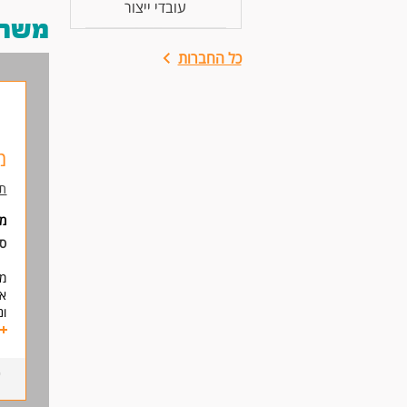
עובדי ייצור
משרות
כל החברות
מ
תע
מי
סו
מח
אח
ונ
דר
עד
יד
יכ