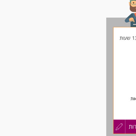
ות
ות
עדכון