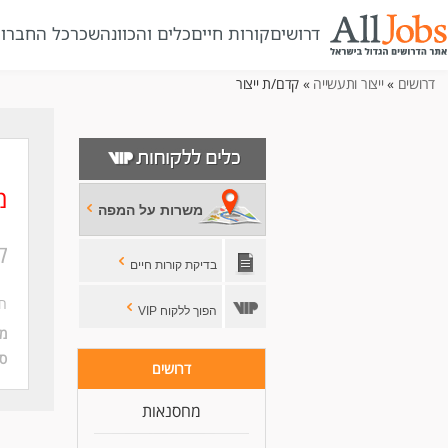
דרושים
קורות חיים
כלים והכוונה
שכר
כל החברו
דרושים
»
ייצור ותעשייה
» קדם/ת ייצור
מ
משרות על המפה
ק
בדיקת קורות חיים
ח
הפוך ללקוח VIP
מי
סו
דרושים
מחסנאות