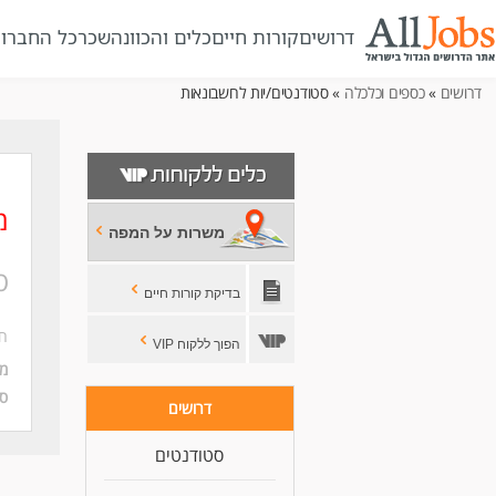
דרושים
קורות חיים
כלים והכוונה
שכר
כל החברו
דרושים
»
כספים וכלכלה
» סטודנטים/יות לחשבונאות
מ
משרות על המפה
ס
בדיקת קורות חיים
ח
הפוך ללקוח VIP
מי
סו
דרושים
סטודנטים