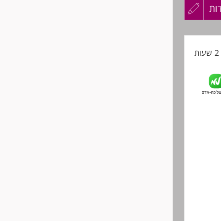
ות
עדכון
קורות
ת
החיים
לפני
שליחה