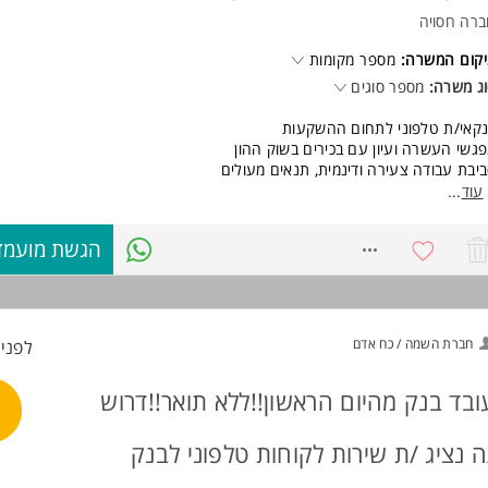
רה חסויה
ד משרות ומידע על S.e.jobs פתרונות גיוס מתקדמים >
קום המשרה:
מספר מקומות
ג משרה:
מספר סוגים
קאי/ת טלפוני לתחום ההשקעות
גשי העשרה ועיון עם בכירים בשוק ההון
יבת עבודה צעירה ודינמית, תנאים מעולים
ימת גמישות למשרת סטודנט/ית
עוד
...
פציה בהמשך להתמחות ביעוץ השקעות וביעוץ פנסיוני
8765656
הגשת מועמד
ישות:
ודנט/ית או בוגר/ת תואר כלכלה/ מנהל עסקים - חובה
ולות גבוהות למתן שירות ומכירה
טיבציה גבוהה
ולת למידה ורצון להתפתח המשרה מיועדת לנשים ולגברים כאחד.
חברת השמה / כח אדם
לפני 3 שעו
ובד בנק מהיום הראשון!!ללא תואר!!דרוש
ה נציג /ת שירות לקוחות טלפוני לבנק