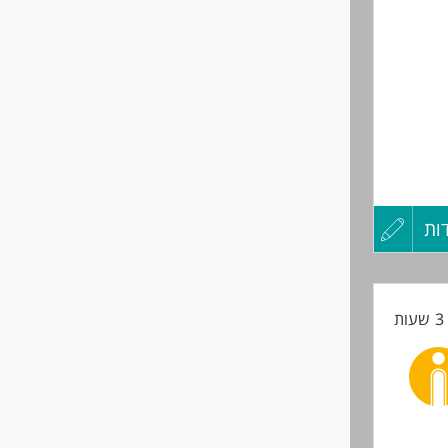
ות
עדכון
קורות
ת
החיים
לפני
שליחה