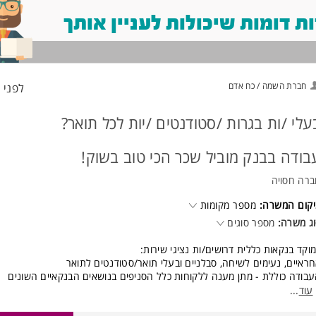
 דומות שיכולות לעניין אותך
חברת השמה / כח אדם
לפני 11 דקות
עלי /ות בגרות /סטודנטים /יות לכל תואר?
בודה בבנק מוביל שכר הכי טוב בשוק!
רה חסויה
קום המשרה:
מספר מקומות
ג משרה:
מספר סוגים
וקד בנקאות כללית דרושים/ות נציגי שירות:
ראיים, נעימים לשיחה, סבלניים ובעלי תואר/סטודנטים לתואר
בודה כוללת - מתן מענה ללקוחות כלל הסניפים בנושאים הבנקאיים השונים
ך עמידה ביעדי שירות וסטנדרטים גבוהים
עוד
...
ות: