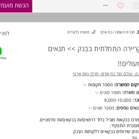
8:30-16:
8161682
הגשת מועמד
ישות להורים / שעת הנקה - יציאה מהעבודה ב15:30
רה רגילה/סטודנט - 2 משמרות ערב בשבוע
 אופציה לעבוד ימי שישי חצי יום - לא חובה
ישות:
חברת השמה / כח אדם
משרה בלעדית
לפני 2 שעו
ודנטים לתואר/ הנדסה - חובה
 בעלי/ות תואר - חובה
ולת שירותית
ריירה התחלתית בבנק >> תנאים
בליות
רית מצוינת המשרה מיועדת לנשים ולגברים כאחד.
עולים!!
מ. עולם של כח אדם- מרכז גיוס ארצי
קום המשרה:
מספר מקומות
ג משרה:
מספר סוגים
כר:
8,000-10,000
אים נוספים:
מספר סוגים
רכז בנקאות מוביל בלוד דרושים/ות בנקאים/ות טלפוניים.
סגרת התפקיד:
מתן שירותים בנקאיים ללקוחות הבנק
עבודת בק אופיס שוטפת ומיילים
עוד
...