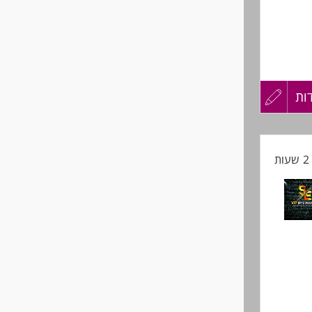
עולם
ות
עדכון
קורות
ת
החיים
לפני
משרת סטודנט (75%): מינימום 4 ימים בשבוע (כולל שישי לסירוגין). שכר ממוצע: 6,300-
שליחה
שבוע).