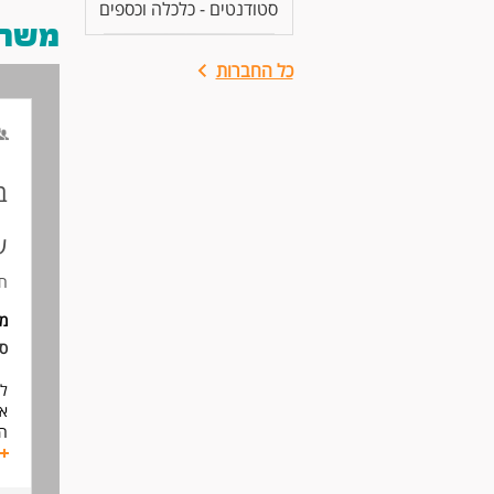
סטודנטים - כלכלה וכספים
משרות
כל החברות
ב
ע
חב
מי
סו
למ
אח
הע
תו
שע