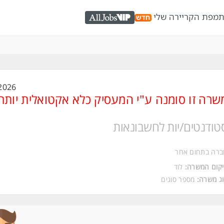
ת
מפת הקריירה שלי
AllJobs VIP
2026
שרה זו סומנה ע"י המעסיק כלא אקטואלית יותר
טודנטים/יות לחשבונאות
ברה בתחום אחר
קום המשרה:
לוד
ג משרה:
מספר סוגים