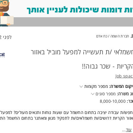
 דומות שיכולות לעניין אותך
חברת השמה / כח אדם
לפני 22 שעות
שמלאי /ת תעשייה למפעל מוביל באזור
קריות - שכר גבוה!!
Job spa
קום המשרה:
מספר מקומות
ג משרה:
מספר סוגים
כר:
8,000-10,000
פש/ת עבודה יציבה בתחום החשמל עם שעות נוחות ותנאים מעולים? למפעל מ
זור הקריות דרושים/ות חשמלאים/ות לתפקיד מגוון ומאתגר בתחום החשמל התע
אור תפקיד:
עוד
...