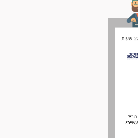
וביל
שייתי.