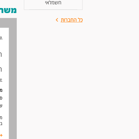
חשמלאי
משרות
כל החברות
ח
ה
ce
מי
סו
ש
מח
בא
תי