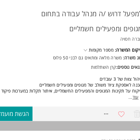
ידות- חובה המשרה מיועדת לנשים ולגברים כאחד.
מפעל דרוש /ה מנהל עבודה בתחום
וד משרות ומידע על מורן שמעוני - שירותי HR, גיוס וחיבורי קרירה >
גופים ומפעילים חשמליים
רה חסויה
קום המשרה:
מספר מקומות
ג משרה:
משרה מלאה ומתאים גם לבני 50 פלוס
אים נוספים:
קרן השתלמות
הול צוות של 3 עובדים
נה לאספקת ציוד משולב של מגופים ומפעילים חשמליים
קוח על תקינות המגופים והמפעילים החשמליים, איתור תקלות במערכות פיקוד 
עוד
...
ישות:
כלה: הנדסאי/ת חשמל או מכטרוניקה - יתרון גדול
8766362
הגשת מועמד
שיון חשמלאי מוסמך
סיון: ניסיון קודם בניהול צוות טכני והיכרות מעמיקה עם מערכות שבנדון
06:30-15 + ש.נ לפי הצורך
געה עצמאית
13,00-16. (תלוי ניסיון) +רכב