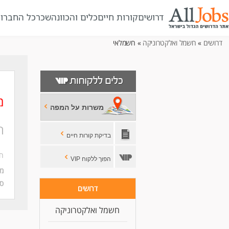
דרושים
קורות חיים
כלים והכוונה
שכר
כל החברו
דרושים
»
חשמל ואלקטרוניקה
» חשמלאי
מ
משרות על המפה
ח
בדיקת קורות חיים
ח
הפוך ללקוח VIP
מי
סו
דרושים
חשמל ואלקטרוניקה