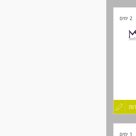
קורות
2 ימים
החיים
לפני
שליחה
בהתאם
ות
עדכון
קורות
1 ימים
החיים