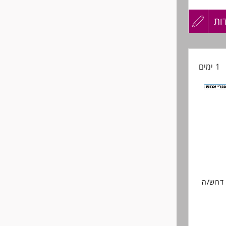
ות
עדכון
קורות
(העבודה בשישי
1 ימים
החיים
לפני
רישיון
שליחה
 דרוש/ה
ות
ידי פעם
פות