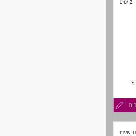
2 ימים
החיים
לפני
שליחה
על
ות
עדכון
החשמל.
קורות
החיים