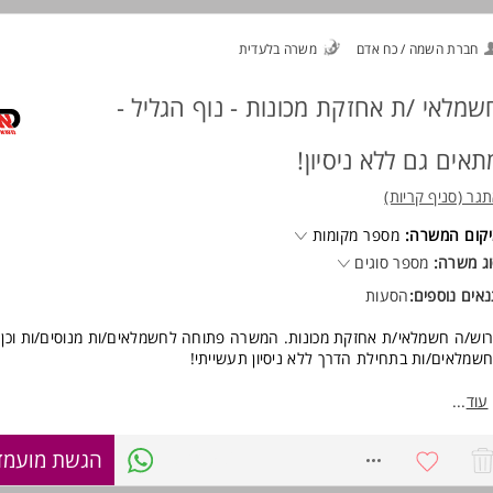
יעת אנגלית ברמת קריאה - יתרון.
סיון בתחום מכשור ובקרה תעשייתית - יתרון.
חברת השמה / כח אדם
משרה בלעדית
ע והכרות בנושא כיול מערכות מדידה וציוד בקרה - יתרון.
המשרה מיועדת לנשים ולגברים כאחד.
שמלאי /ת אחזקת מכונות - נוף הגליל -
וד משרות ומידע על ירימי בע"מ >
תאים גם ללא ניסיון!
גר (סניף קריות)
קום המשרה:
מספר מקומות
ג משרה:
מספר סוגים
אים נוספים:
הסעות
וש/ה חשמלאי/ת אחזקת מכונות. המשרה פתוחה לחשמלאים/ות מנוסים/ות וכן
שמלאים/ות בתחילת הדרך ללא ניסיון תעשייתי!
אור התפקיד:
עוד
...
צוע אחזקת שבר למכונות CNC בתחום החשמל.
8700586
הגשת מועמד
ודה עם בקרים מתוכנתים.