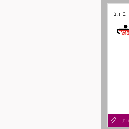
קורות
2 ימים
החיים
לפני
שליחה
ות
עדכון