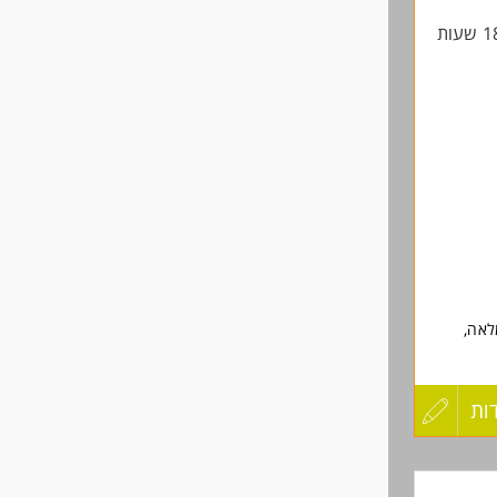
 שוטף.
החיים
לפני
שליחה
וניים).
לאה,
ווירה
ות
עדכון
קורות