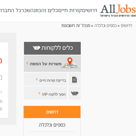
דרושים
קורות חיים
כלים והכוונה
שכר
כל החברו
דרושים
»
כספים וכלכלה
» מנהל /ת חשבונות
מ
משרות על המפה
מ
בדיקת קורות חיים
ח
הפוך ללקוח VIP
מי
סו
דרושים
כספים וכלכלה