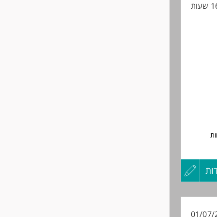
החיים
לפני
/ות).
שליחה
ות
ות
עדכון
קורות
01/07/
החיים