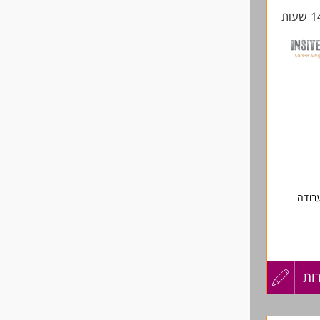
החיים
לפני
שליחה
בודה
כאחד.
 מקומך
ות
עדכון
 של
קורות