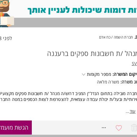
 דומות שיכולות לעניין אותך
חברת השמה / כח אדם
לפני 18 שעות
נהל /ת חשבונות ספקים ברעננה
SV
קום המשרה:
מספר מקומות
ג משרה:
משרה מלאה
ברה מובילה בתחום הנדל"ן המניב דרוש/ה מנהל /ת חשבונות ספקים מקצועי/
רותי/ת ובעל/ת יכולת עבודה עצמאית, להצטרפות לצוות הכספים במטה החברה
אם יש לך ניסיון בהנהלת חשבונות ספקים, שליטה במערכת iority
עוד
...
רגון יציב ומוביל - מקומך איתנו!
8676449
הגשת מועמד
ומי אחריות:
פול שוטף בחשבונות ספקים (ספקי קבלן, ספקי שירותים וספקי ציוד)