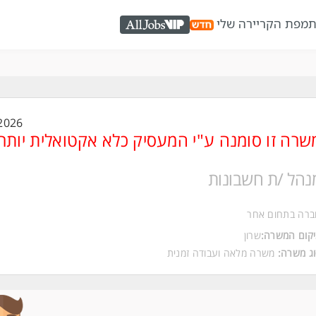
ת
מפת הקריירה שלי
AllJobs VIP
2026
שרה זו סומנה ע"י המעסיק כלא אקטואלית יותר
נהל /ת חשבונות
ברה בתחום אחר
קום המשרה:
שרון
ג משרה:
משרה מלאה
ו
עבודה זמנית