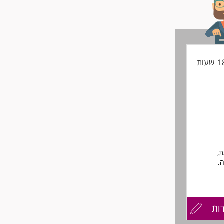
ת,
.
Pr ורצון להשתלב
ות
עדכון