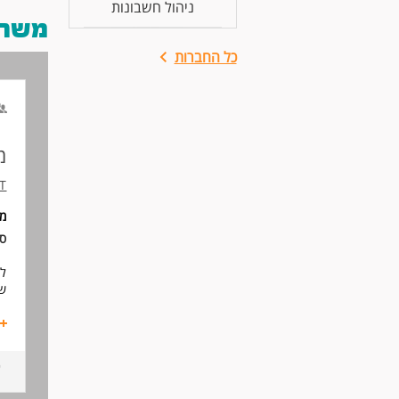
ניהול חשבונות
משרות
כל החברות
מ
T
מי
סו
לח
שי
בא
תח
טי