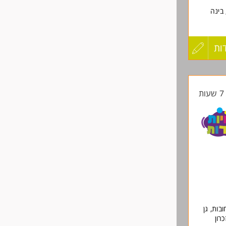
קורסי העשרה לילדים בתחומים: מדעים, רובוטיקה, אנימציה, תכנות, DIY, בינה
ות
עדכון
קורות
ת
החיים
לפני
שליחה
בות, גן
רון