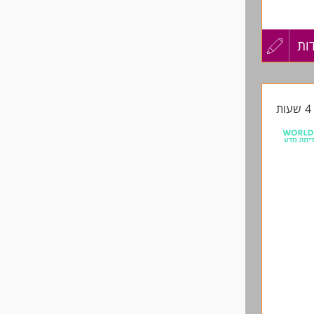
ות
עדכון
קורות
ת
החיים
לפני
שליחה
 הצהרון