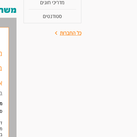
מדריכי חוגים
משרות
סטודנטים
כל החברות
מ
א
חו
מי
סו
דר
מו
בת