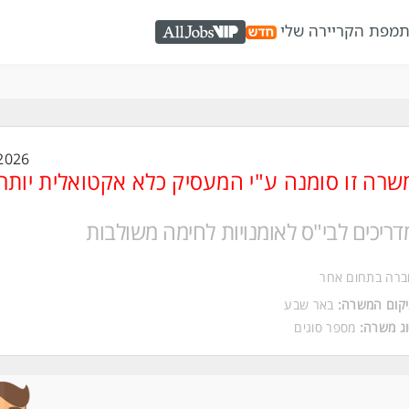
ת
מפת הקריירה שלי
AllJobs VIP
2026
שרה זו סומנה ע"י המעסיק כלא אקטואלית יותר
דריכים לבי"ס לאומנויות לחימה משולבות
ברה בתחום אחר
קום המשרה:
באר שבע
ג משרה:
מספר סוגים