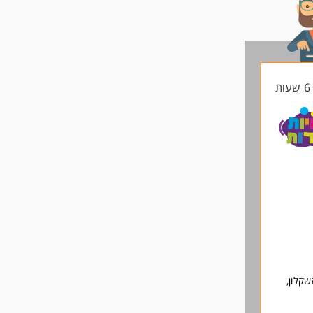
ת
שקלון,