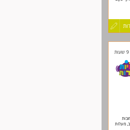
ות של
ות
עדכון
קורות
ת
החיים
לפני
ן ובכך לעבוד
שליחה
חובות
ב, מעלות