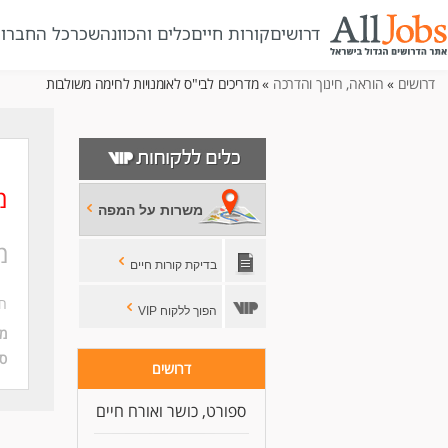
דרושים
קורות חיים
כלים והכוונה
שכר
כל החברו
דרושים
»
הוראה, חינוך והדרכה
» מדריכים לבי"ס לאומנויות לחימה משולבות
מ
משרות על המפה
מ
בדיקת קורות חיים
ח
הפוך ללקוח VIP
מי
סו
דרושים
ספורט, כושר ואורח חיים