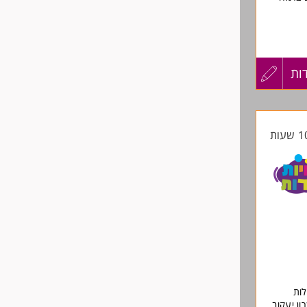
עבודה בשבוע (לפי
ות
עדכון
קורות
החיים
לפני
שליחה
לות
ון יעקוב