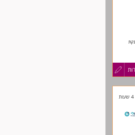
נקת
יפול
ות
עדכון
קורות
ת
החיים
לפני
שליחה