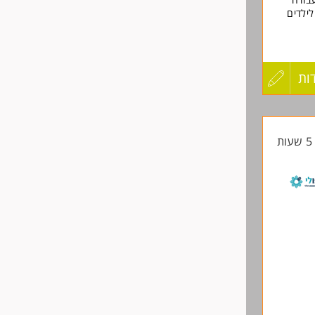
לילדים
צליח,
ת הילד
ות
עדכון
קורות
ת
החיים
לפני
שליחה