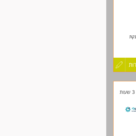
נקת
יפול
ות
עדכון
קורות
צים
ת
החיים
לפני
שליחה