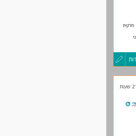
 חלקית
י
ות
עדכון
קורות
צים
החיים
לפני
שליחה