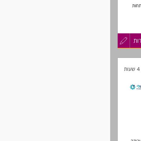
תחות
רת!
ות
עדכון
.
קורות
יר
ת
החיים
לפני
שליחה
בודה