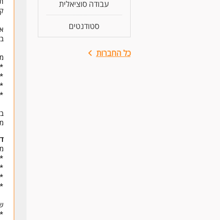
תכ
עבודה סוציאלית
קל
סטודנטים
אנ
בע
כל החברות
מה
* 
* 
* 
* 
בה
מס
דר
מה
* 
* 
* 
*ב
של
* 