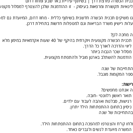
נית הכשרה פורצת דרך | בשיתוף עיריית באר שבע ומחוז דרום
ינאיות תקשורת ומרפאות בעיסוק - זו ההזדמנות שלכן להצטרף למסלול מקצועי 
ו משיקים תכנית הכשרה חדשנית בשיתוף כללית - מחוז דרום, המיועדת גם למ
לות רישיון משרד הבריאות וגם למטפלות חדשות בתחילת דרכן.
 מחכה לכן?
תכנית הכשרה מקצועית ויוקרתית בהיקף של 40 שעות אקדמאיות במימון מלא
ליווי והדרכה לאורך כל הדרך.
מסלול שכר הגבוה ביותר
הזדמנות להשתלב בארגון מוביל ולהתפתח מקצועית.
תחייבות של שנה
פר המקומות מוגבל.
ישות:
 אנחנו מחפשים?
תואר ראשון רלוונטי -חובה.
רגישות, סבלנות ואהבה לעבוד עם ילדים.
ניסיון בתחום ההתפתחות הילד יתרון.
התחייבות של שנה
חו קו"ח והצטרפו למהפכה בתחום ההתפתחות הילד.
המשרה מיועדת לנשים ולגברים כאחד.