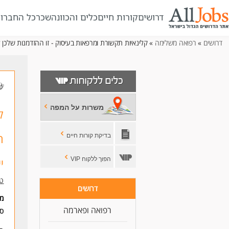
דרושים
קורות חיים
כלים והכוונה
שכר
כל החברו
דרושים
»
רפואה משלימה
» קלינאיות תקשורת ומרפאות בעיסוק - זו ההזדמנות שלכן ל
משרות על המפה
ק
ה
בדיקת קורות חיים
הפוך ללקוח VIP
י
טי
דרושים
מי
רפואה ופארמה
סו