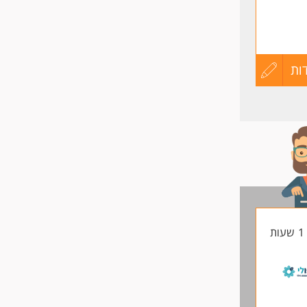
ות
עדכון
קורות
החיים
לפני
שליחה
ת