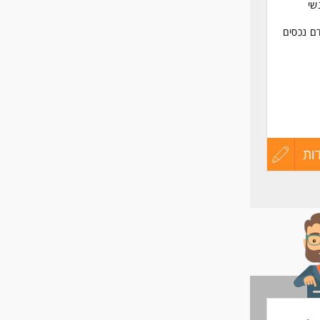
את דופן ועבודה מול לקוחות VIP ואנשי
דם נכסים
ות
עדכון
קורות
החיים
לפני
שליחה