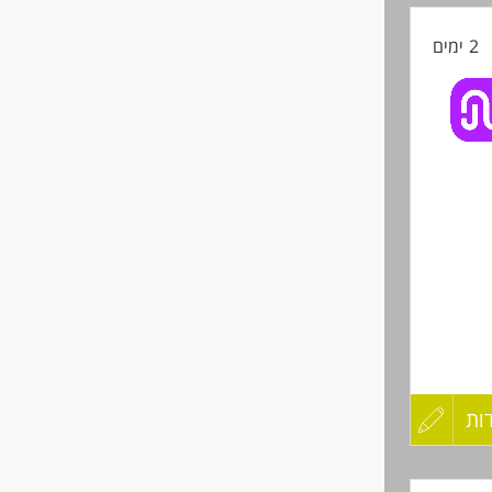
2 ימים
החיים
לפני
שליחה
ל
ות
עדכון
קורות