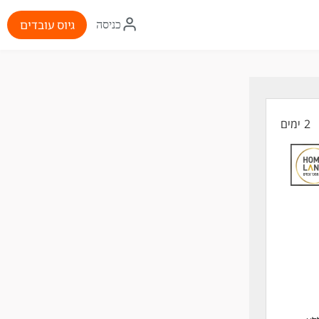
איקון
גיוס עובדים
כניסה
התחברות
2 ימים