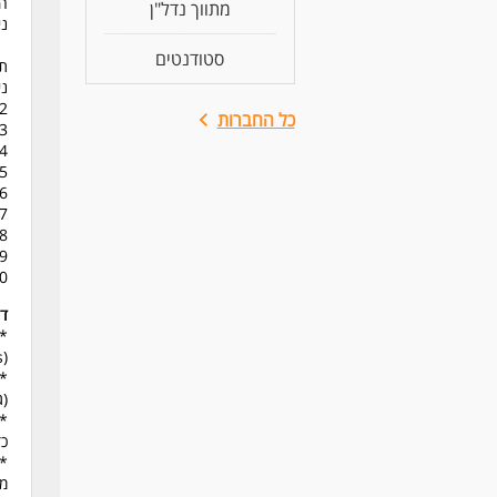
הו
מתווך נדל"ן
ני
סטודנטים
תי
ני
2. עין שיווקית חריפה לזיהוי פוטנציאל ויזואלי בנכסי נ
כל החברות
3. מומחיות בצילום ועריכת וידאו בנייד (ברמה של Reels ו-ok
4. שליטה גבוהה בכלי עיצוב ועריכה (CapCut, Canva וכד
5. כתיבה שיווקית (קופי) ברמה גבוהה - כתיבה ממגנטת ומניעה ל
6. ניידות מלאה - חובה (התפקיד כולל הגעה פיזית לנכסים לצורך צ
7. יכולת עבודה עצמאית וניהול לוחות זמנים באופן 
8. בגרות מקצועית וראש גדול - אחריות על המותג "הומ
9. אוריינטציה טכנולוגית לעבודה עם מערכות CRM, יומנים ומס
10. זמינות למשרת בוקר
דר
* 
(Reels/Stories) ויכולת לספר סיפור שיווקי מושך.
* 
(ג
* 
כד
* 
מש