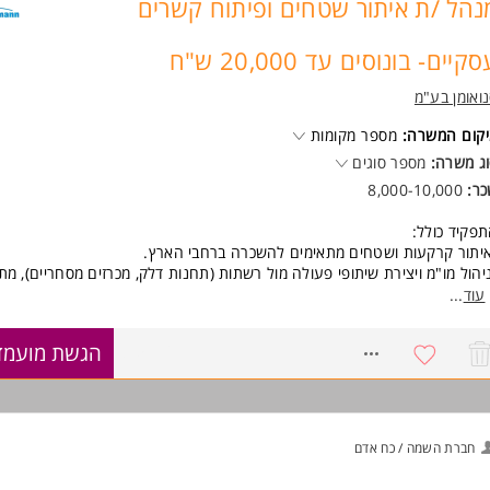
נהל /ת איתור שטחים ופיתוח קשרים
ניסיון משפטי יתרון
תואר ראשון - יתרון המשרה מיועדת לנשים ולגברים כאחד.
קיים- בונוסים עד 20,000 ש"ח
וד משרות ומידע על שופרסל >
ואומן בע"מ
קום המשרה:
מספר מקומות
ג משרה:
מספר סוגים
כר:
8,000-10,000
פקיד כולל:
יתור קרקעות ושטחים מתאימים להשכרה ברחבי הארץ.
יהול מו"מ ויצירת שיתופי פעולה מול רשתות (תחנות דלק, מכרזים מסחריים), מתו
עלי קרקעות פרטיים.
עוד
...
בודה מול רשויות מקומיות, עיריות וגופי ממשל.
גישות שטח וליווי עסקאות עד לשלב החתימה.
8757161
הגשת מועמד
אים ואפשרויות קידום:
ר התחלתי: 9,000 ברוטו.
-מודל העלאת שכר ייחודי: תוספת קבועה של 500-1,000 לשכר החודש
חתמת (עד לתקרה של 20,000)!
חברת השמה / כח אדם
סיס עבודה: משרדי החברה בחיפה + עבודת שטח ברחבי הארץ.