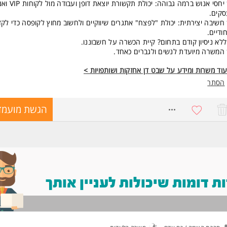
* יחסי אנוש ברמה גבוהה: יכולת תקשורת יוצ
קים.
חשיבה יצירתית: יכולת "לפצח" אתגרים שיווקיים ולחשוב מחוץ לקופסה כדי לק
חודיים.
לא ניסיון קודם בתחום? קיית הכשרה על חשבוננו.
המשרה מיועדת לנשים ולגברים כאחד.
וד משרות ומידע על שבט דן אחזקות ושותפויות >
הסתר
8669349
הגשת מועמד
 דומות שיכולות לעניין אותך