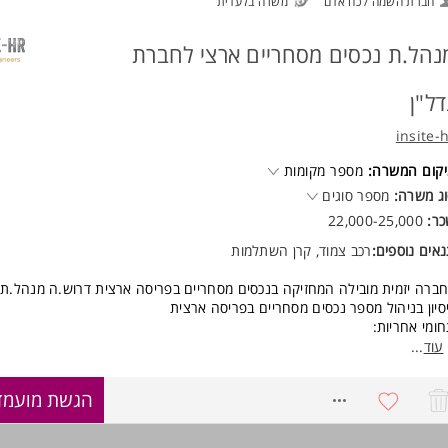
חברת השמה / כח אדם
משרה בלעדית
נהל.ת נכסים מסחריים ארצי לחברת
דל"ן
insite-
קום המשרה:
מספר מקומות
ג משרה:
מספר סוגים
כר:
22,000-25,000
אים נוספים:
רכב צמוד, קרן השתלמות
ברה יזמית מובילה המחזיקה בנכסים מסחריים בפריסה ארצית דרוש.ה מנהל.ת
סיון בניהול מספר נכסים מסחריים בפריסה ארצית
ומי אחריות:
ר שוטף מול שוכרים קיימים ולקוחות פוטנציאליים
עוד
...
בוש אסטרטגיית שיווק למרכזים המסחריים של כלל החברה
הול מערך לידים ללקוחות פוטנציאליים
8615184
הגשת מועמד
מת מועדון לקוחות, גיבוש מערך השכירות הארצית למותגים/רשתות/פרטיים לפ
חדשים של החברה
הול והפקת אירועים, שיתופי פעולה בכל אחד מהמתחמים השונים