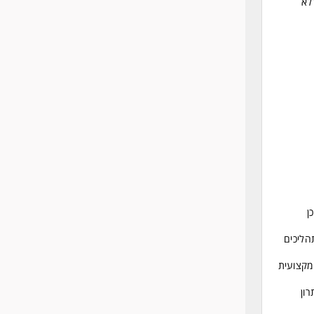
לא
ן
הליכים
המקצועית
רון