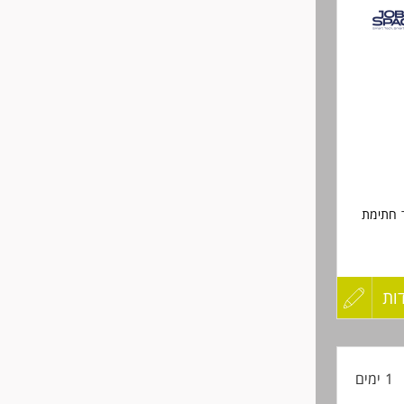
לפני
שליחה
ד חתימת
ות
עדכון
ימת
קורות
1 ימים
החיים