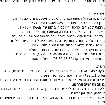
מלנד מגייסת לבית ממכר נכסים בתל אביב דרוש /ה מתווך /ת דירות עם ניסיון ול
סיון
אור תפקיד:
סיון מוכח בניהול רשתות חברתיות (טיקטוק, אינסטגרם ופייסבוק) - חובה.
דל"ן.
TikT).
ומה).
פעולה.
ילום).
שוטף.
לנד".
מכים.
 (08:30-15:30) המשלבת שטח
ישות:
זיקה לעולם השיווק והסושיאל: הבנה עמוקה בניהול רשתות חברתיות, יצירת תוכ
יכולות מכירה טבעיות: "רעב" להצלחה, כריזמה ויכולת מוכחת בשכנוע והובלת ת
ם אם מתחומים אחרים).
לא נדרש ניסיון קודם בנדל"ן: אנחנו נספק לך את כל הכלים, הליווי וההכשרה 
י להפוך למקצוען בתחום.
שליטה בשפות: אנגלית ברמה גבוהה מאוד (דיבור וכתיבה) - חובה. צרפתית - ית
מעותי.