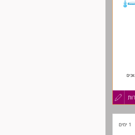
לפני
שליחה
וכים
ות
עדכון
קורות
י על כל עסקה
1 ימים
החיים