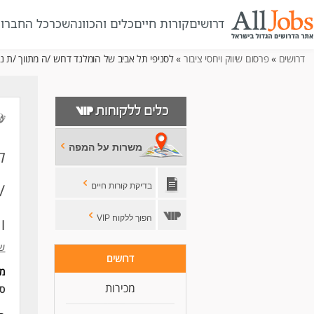
דרושים
קורות חיים
כלים והכוונה
שכר
כל החברו
דרושים
»
פרסום שיווק ויחסי ציבור
» לסניפי תל אביב של הומלנד דרוש /ה מתווך /ת נ
משרות על המפה
ל
/
בדיקת קורות חיים
הפוך ללקוח VIP
ו
שב
דרושים
מי
מכירות
סו