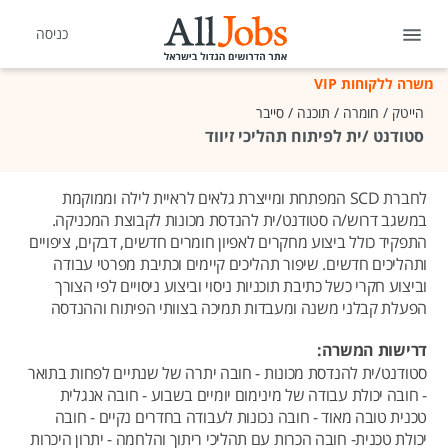
כניסה
משרה ללקוחות VIP
הייטק / חומרה / תוכנה / סייבר
סטודנט /ית לפיתוח תהליכי זיווד
לחברת SCD המפתחת ומייצרת גלאים לראיית לילה וממוקמת
במשגב דרוש/ה סטודנט/ית להנדסת מכונות לקבוצת המכניקה.
התפקיד כולל ביצוע מחקרים לאפיון חומרים חדשים, דבקים, ציפויים
ותהליכים חדשים. שיפור תהליכים קיימים וכתיבת מפרטי עבודה
וביצוע חקרי כשל כתיבת תוכניות ניסוי וביצוע ניסויים לפי הצורך
הפעלת קבלני משנה ומעבדות תמיכה בצוותי הפיתוח וההנדסה
דרישות המשרה:
סטודנט/ית להנדסת מכונות - חובה יתרה של שנתיים לפחות בתואר
- חובה יכולת עבודה של מינימום יומיים בשבוע - חובה אנגלית
טכנית טובה מאוד - חובה נכונות לעבודה בחדרים נקיים - חובה
יכולת טכנית- חובה הכרות עם תהליכי ריתוך והלחמה - יתרון היכרות