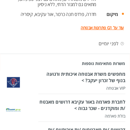
מתאים גם למגזר הדתי,
ללא ניסיון
מיקום
חדרה,
פרדס חנה כרכור,
אור עקיבא,
קיסריה
עוד על G1 פתרונות אבטחה
לפני יומיים
משרות מתאימות נוספות
מחפשים משרת אבטחה איכותית ורגועה
בנוף של זכרון יעקב? >
VIP אבטחה
לחברת פארמה באור עקיבא דרושים מאבטח
/ת ומוקדנים - שכר גבוה >
בזלת פארמה
דרושים /ות מאבטחים /ות איכותיים /ות