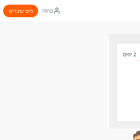
איקון
גיוס עובדים
כניסה
התחברות
2 ימים