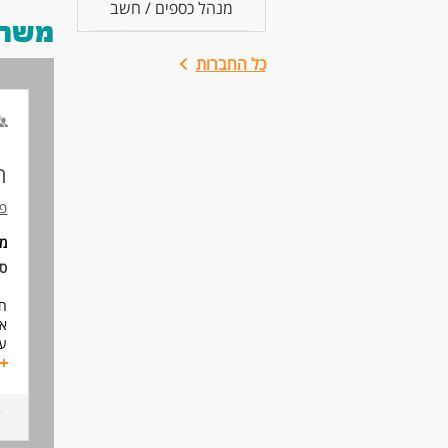
מנהל כספים / חשב
משרות
כל החברות
ח
פי
מי
סו
חב
אח
עב
וה
תח
- 
- 