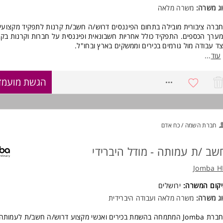
ג משרה:
משרה מלאה
וד משרות ומידע על In Touch >
ברה ציבורית מובילה בתחום הפיננסים דרוש/ה חשב/ת קרנות לתפקיד מקצועי ו
ערך הכספים. התפקיד כולל אחריות חשבונאית ופיננסית על חברות וקרנות בקב
ד עבודה מול גורמים בכירים וממשקים בארץ ובחו"ל.
עוד
...
ומי אחריות:
ריות פיננסית וחשבונאית על מספר חברות וקרנות בקבוצה
8761688
הגשת מועמד
ודה שוטפת מול מנהלי קרנות אלטרנטיביות, נאמנים, רואי חשבון ורשויות המס
נת דיווחים ודוחות לקרנות
ריות על הנהלת החשבונות של מספר חברות בקבוצה
נת דוחות כספיים חודשיים, רבעוניים ושנתיים
צוע בקרות חודשיות וסקירות אנליטיות
חברת השמה / כח אדם
ינת נתונים המתקבלים מהיחידות העסקיות, זיהוי פערים והצפת סוגיות מקצועי
תפות בפרויקטים רוחביים במחלקת הכספים
שב /ת עמותה - מודל היברידי
Jomba H
דמנות להשתלב בחברה ציבורית מובילה בתפקיד משמעותי עם אחריות רחבה, 
צועי והשפעה אמיתית.
יקום המשרה:
ירושלים
ישות:
ג משרה:
משרה מלאה ועבודה היברידית
אה/ת חשבון מוסמך/ת - חובה
מחות באחד ממשרדי ה-Big 4 - חובה
לחברת Jomba המתמחה בהשמת בכירים ואנשי מקצוע דרוש/ה חשב/ת לעמותה