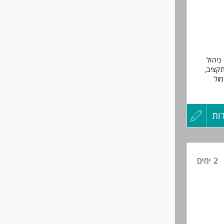
 כאחד.
ניהול
קציב,
מול
ול
בלת
 פערים
ות
עדכון
קורות
2 ימים
החיים
לפני
שליחה