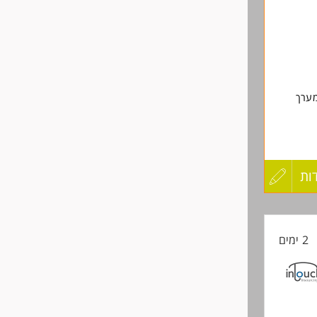
שליחה
מערך
ות
עדכון
קורות
2 ימים
החיים
לפני
שליחה