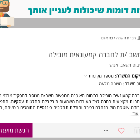
 דומות שיכולות לעניין אותך
חברת השמה / כח אדם
שב /ת לחברה קמעונאית מובילה
בוט משאבי אנוש
קום המשרה:
מספר מקומות
ג משרה:
משרה מלאה
רה קמעונאית מובילה בתחום האופנה מחפשת חשב/ת מנוסה לתפקיד מרכזי 
ריות מקצועית רחבה לצד מעורבות משמעותית בקבלת החלטות עסקיות. התפקי
ודה שוטפת מול הנהלה בכירה והובלת תהליכים פיננסיים התומכים בצמיחה, רוו
תייעלות.
עוד
...
ומי אחריות:
8737561
הגשת מועמד
אחריות על סגירות חודשיות ושנתיות והכנת דוחות כספיים.
בניית תקציבים, תחזיות ובקרה תקציבית.