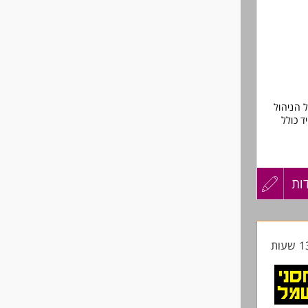
שליחה
 לנשים
 הניהול
ד כולל
ות
עדכון
קורות
החיים
לפני