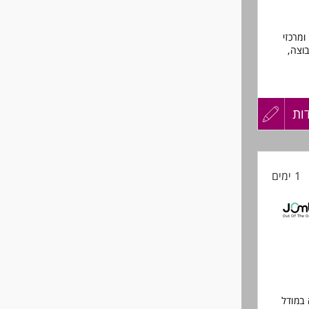
מרכזי
וצה,
ות
עדכון
קורות
1 ימים
החיים
ות
לפני
אתגר
שליחה
 במודל