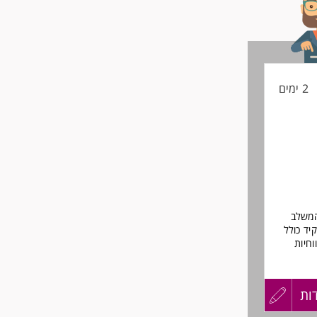
2 ימים
המשלב
ד כולל
חיות
ות
עדכון