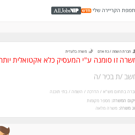
ת
מפת הקריירה שלי
AllJobs VIP
חברת השמה / כח אדם
משרה בלעדית
שרה זו סומנה ע"י המעסיק כלא אקטואלית יותר
שב /ת בכיר /ה
רה בתחום מש"א / הדרכה / השמה / בתי תוכנה
קום המשרה:
מספר מקומות
ג משרה:
משרה מלאה