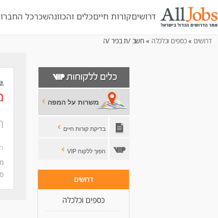
דרושים
קורות חיים
כלים והכוונה
שכר
כל החברו
דרושים
»
כספים וכלכלה
» חשב /ת בכיר /ה
מ
משרות על המפה
ח
בדיקת קורות חיים
חב
הפוך ללקוח VIP
מי
סו
דרושים
כספים וכלכלה