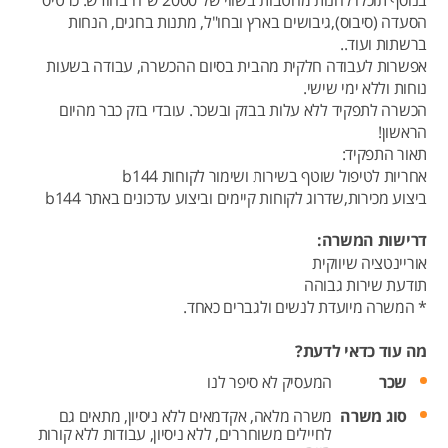
בנוסף תוכלו להנות מהטבות בשווי של 2000 ש"ח בחודש: כרטיס
הסעדה (סיבוס),גיבושים בארץ ובחו"ל, מתנות בחגים, הנחות
ברשתות ועוד..
אפשרות לעבודה חלקית מהבית בסיום ההכשרה, עבודה בשעות
נוחות וללא ימי שישי.
הכשרה לתפקיד ללא עלות בבזק ובשכר. עובדי בזק כבר מהיום
הראשון!
תאור התפקיד:
אחריות לטיפול שוטף בשירות ושימור לקוחות b144
ביצוע מכירות,שדרוג לקוחות קיימים וביצוע עדכונים באתר b144
דרישות המשרה:
אוריינטציה שיווקית
תודעת שירות גבוהה
* המשרה מיועדת לנשים ולגברים כאחד.
מה עוד כדאי לדעת?
שכר
המעסיק לא סיפר לנו
סוג משרה
משרה מלאה,
אקדמאים ללא ניסיון,
מתאים גם
לחיילים משוחררים,
ללא ניסיון,
עבודות ללא קורות