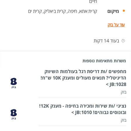
חיים
מיקום
קרית אתא,
חיפה,
קרית ביאליק,
קרית ים
עוד על בזק
בעוד 14 דקות
משרות מתאימות נוספות
מחפשים /ות דריסת רגל בעולמות השיווק
הדיגיטלי? תנאים מעולים ומענק 10K ש"ח!
JB:1028 >
בזק
נציגי /ות שירות ומכירה בחיפה - מענק 12K!
ובונוסים גבוהים! 1010:JB >
בזק