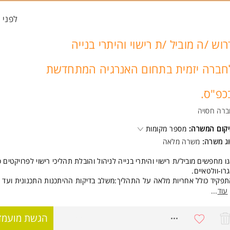
סיון בבקרה על הכנת תוכניות ומפרטי מכר - יתרון.
סיון בעריכת מכרז לקבלן ביצוע - יתרון.
לפני 49 דקות
Outloo ו-Excel ברמה טובה (היכרות עם VPlans - יתרון).
ינות למשרה בנתניה המשרה מיועדת לנשים ולגברים כאחד.
רוש /ה מוביל /ת רישוי והיתרי בנייה
וד משרות ומידע על מיכל רוקר >
חברה יזמית בתחום האנרגיה המתחדשת
כפ"ס.
רה חסויה
קום המשרה:
מספר מקומות
ג משרה:
משרה מלאה
ו מחפשים מוביל/ת רישוי והיתרי בנייה לניהול והובלת תהליכי רישוי לפרויקטים ס
רו-וולטאיים.
פקיד כולל אחריות מלאה על התהליך:משלב בדיקות ההיתכנות התכנונית ועד 
היתר בנייה סופי, תוך עבודה hands-on במערכת רישוי זמין וניהול שוטף
עוד
...
עצים, מהנדסים ורשויות התכנון והבנייה.
8771552
הגשת מועמד
ו תפקיד מפתח בחברה, בעל/ת התפקיד יהיה/תהיה הגורם המקצועי המוביל את
ליכי הרישוי, משלב הייזום ועד קבלת היתר הבנייה, תוך עבודה צמודה עם מחל