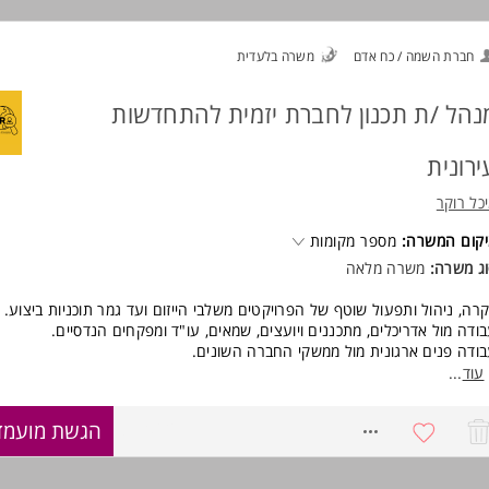
ישות:
אדריכל/ית/ מהנדס /ת אזרחי.
חברת השמה / כח אדם
משרה בלעדית
נסיון כתפקיד דומה.
המשרה מיועדת לנשים ולגברים כאחד.
נהל /ת תכנון לחברת יזמית להתחדשות
וד משרות ומידע על נילי פרידמן - השמה והכוונה מקצועית >
ירונית
כל רוקר
קום המשרה:
מספר מקומות
ג משרה:
משרה מלאה
רה, ניהול ותפעול שוטף של הפרויקטים משלבי הייזום ועד גמר תוכניות ביצוע.
ודה מול אדריכלים, מתכננים ויועצים, שמאים, עו"ד ומפקחים הנדסיים.
ודה פנים ארגונית מול ממשקי החברה השונים.
עוד
...
ישות:
ריכל/ית או הנדסאי/ת אדריכלות.
8770627
הגשת מועמד
ניסיון של לפחות 5 שנים בניהול וקידום פרויקטים בשלבי ייזום ותכנון עד ביצוע 
תחדשות עירונית.
סיון בניהול תב"עות מול יועצים ומול רשויות.