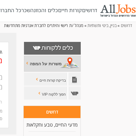
דרושים
קורות חיים
כלים והכוונה
שכר
כל החברו
דרושים
»
בניין, בינוי ותשתיות
» מנהל /ת רישוי והיתרים לחברת אנרגיות מתחדשות
מ
משרות על המפה
מ
בדיקת קורות חיים
מ
הפוך ללקוח VIP
חב
מי
דרושים
סו
מדעי החיים, טבע וחקלאות