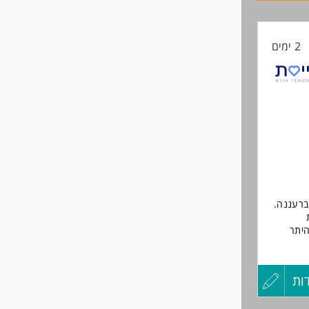
קורות
2 ימים
החיים
קב
לפני
שליחה
ברעננה.
היתר
מנים,
ות
עדכון
 ברשויות