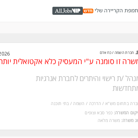
ת
מפת הקריירה שלי
AllJobs VIP
חברת השמה / כח אדם
2026
שרה זו סומנה ע"י המעסיק כלא אקטואלית יותר
נהל /ת רישוי והיתרים לחברת אנרגיות
תחדשות
רה בתחום מש"א / הדרכה / השמה / בתי תוכנה
קום המשרה:
כפר סבא
ו
צופים
ג משרה:
משרה מלאה