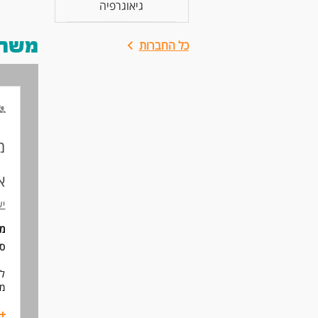
גיאוגרפיה
משרות
כל החברות
מ
א
יע
מי
סו
לח
מו
עב