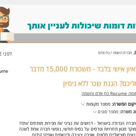
 דומות שיכולות לעניין אותך
חברת השמה / כח אדם
לפני 12 שעות
ראיון אישי בלבד - משכורת 15,000 מדבר
ליכם? הגנת שכר ללא ניסיון
Rezume כח אדם והשמה
קום המשרה:
מספר מקומות
ג משרה:
מספר סוגים
ברה הגדולה בישראל - דרושים /ות נציגי /ות מכירות תותחים /ות!!!
וקד מגוון תחרויות ופרסים על בסיס חודשי, נופשי חברה אחת לשנה
אים סוציאליים מלאים, אווירה צעירה ודינאמית ואפיקי קידום.