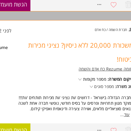
8214813
הגשת מועמד
נת שכר ב-3 חודשים הראשונים!
מענק התמדה של 5,000 ש"ח!
דר אוכל בעלות של 3 ש"ח!
ביטוח בריאות פרטי לכל המשפחה!
הסכם קיבוצי!
חברת השמה / כח אדם
לפני 12 שעות
הסעות וחנייה!
ישות:
משכורת 20,000 ללא ניסיון? נציגי מכירות
יכולות ורבליות, יכולות מכירה, רעב /ה להצליח,
עבודה בצוות ועמידה ביעדים. המשרה מיועדת לנשים ולגברים כאחד.
יטוח!
ד משרות ומידע על רזומה Rezume כח אדם והשמה >
Rezume כח אדם והשמה
קום המשרה:
מספר מקומות
ג משרה:
מספר סוגים
ברה הגדולה בישראל - דרושים /ות נציגי /ות מכירות תותחים /ות!!!
וקד מגוון תחרויות ופרסים על בסיס חודשי, נופשי חברה אחת לשנה
אים סוציאליים מלאים, אווירה צעירה ודינאמית ואפיקי קידום.
ר - בסיס+ עמלות גבוהות במיוחד (שכר ממוצע של 20,000 ש"ח), אין תקרת שכר!!!
עוד
...
ות - משרה מלאה - 09:00-16:00 + שישי לסירוגין (עד 12:00)
יש גמישות בשעות העבודה לסטודנטים /ות ואמהות
8526422
הגשת מועמד
נת שכר ב-3 חודשים הראשונים!