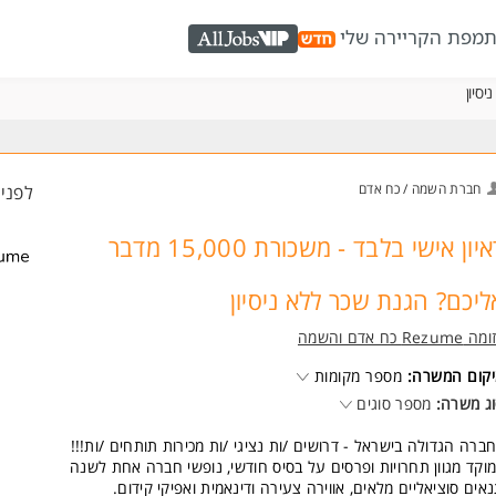
ת
מפת הקריירה שלי
AllJobs VIP
חברת השמה / כח אדם
לפני 7 שעו
ראיון אישי בלבד - משכורת 15,000 מדבר
ליכם? הגנת שכר ללא ניסיון
Rezume כח אדם והשמה
קום המשרה:
מספר מקומות
ג משרה:
מספר סוגים
ברה הגדולה בישראל - דרושים /ות נציגי /ות מכירות תותחים /ות!!!
וקד מגוון תחרויות ופרסים על בסיס חודשי, נופשי חברה אחת לשנה
אים סוציאליים מלאים, אווירה צעירה ודינאמית ואפיקי קידום.