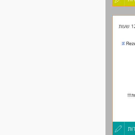
קורות
החיים
לפני
שליחה
ת!!!
ות
עדכון