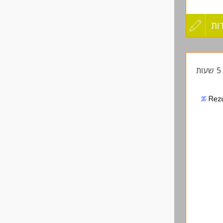
ות
עדכון
קורות
ת
החיים
לפני
שליחה