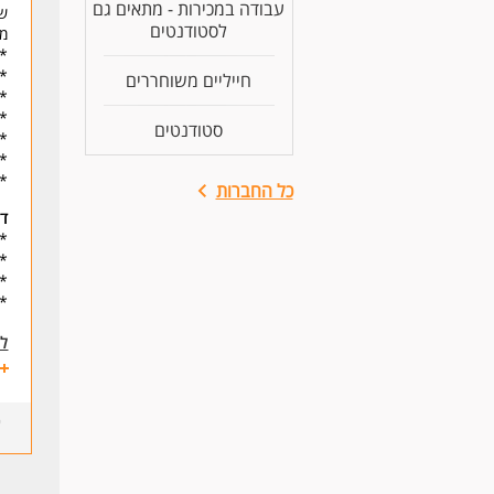
עבודה במכירות - מתאים גם
שכ
לסטודנטים
משמר
* 
*הג
חייליים משוחררים
* 
*ח
סטודנטים
* 
* 
* 
כל החברות
דר
* 
* 
* 
* 
לעו