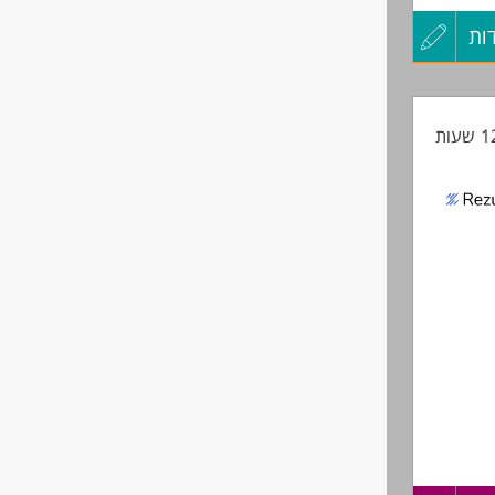
ות
עדכון
קורות
החיים
לפני
שליחה