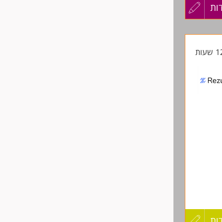
ות
עדכון
קורות
החיים
לפני
שליחה
ות
עדכון