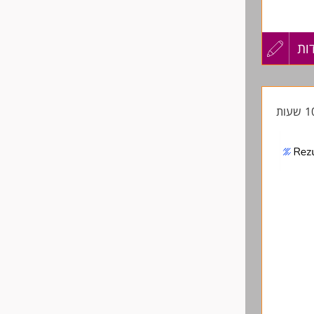
ות
עדכון
קורות
החיים
לפני
שליחה