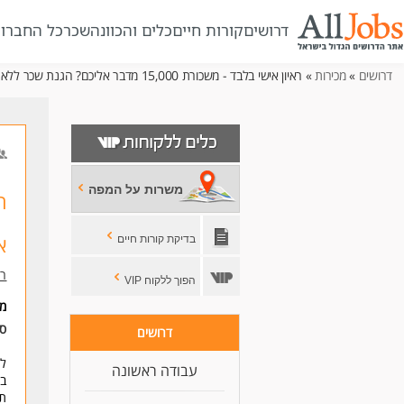
דרושים
קורות חיים
כלים והכוונה
שכר
כל החברו
דרושים
»
מכירות
» ראיון אישי בלבד - משכורת 15,000 מדבר אליכם? הגנת שכר ללא ניסיון
משרות על המפה
א
בדיקת קורות חיים
רזומה 
הפוך ללקוח VIP
מי
סו
דרושים
לח
עבודה ראשונה
במ
תנ