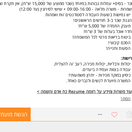
ר - בסיס+ עמלות גבוהות במיוחד (שכר ממוצע של 15,000 ש"ח), אין תקרת שכר!!!
ות - משרה מלאה - 09:00-16:00 + שישי לסירוגין (עד 12:00)
יש גמישות בשעות העבודה לסטודנטים /ות ואמהות
נת שכר ב-3 חודשים הראשונים!
מענק התמדה של 5,000 ש"ח!
דר אוכל בעלות של 3 ש"ח!
ביטוח בריאות פרטי לכל המשפחה!
הסכם קיבוצי!
הסעות וחנייה!
ישות:
יכולות ורבליות, יכולות מכירה, רעב /ה להצליח,
עבודה בצוות ועמידה ביעדים.
ניסיון במוקד מכירות - יתרון משמעותי!
המשרה מיועדת לנשים ולגברים כאחד.
ד משרות ומידע על רזומה Rezume כח אדם והשמה >
הסתר
8568063
הגשת מועמד