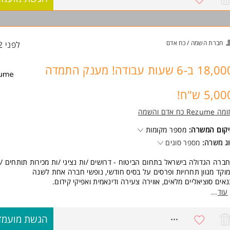
מענק התמדה של 5,000 ש"ח!
דר אוכל בעלות של 3 ש"ח!
ביטוח בריאות פרטי לכל המשפחה!
הסכם קיבוצי!
חברת השמה / כח אדם
לפני 12 שעות
הסעות וחנייה!
ישות:
18,000 ב-6 שעות עבודה! מענק התמדה
יכולות ורבליות, יכולות מכירה, רעב /ה להצליח,
עבודה בצוות ועמידה ביעדים. המשרה מיועדת לנשים ולגברים כאחד.
5,0 ש"ח!
ד משרות ומידע על רזומה Rezume כח אדם והשמה >
Rezume כח אדם והשמה
קום המשרה:
מספר מקומות
ג משרה:
מספר סוגים
ברה הגדולה בישראל בתחום הביטוח - דרושים /ות נציגי /ות מכירות תותחים /ו
וקד מגוון תחרויות ופרסים על בסיס חודשי, נופשי חברה אחת לשנה
אים סוציאליים מלאים, אווירה צעירה ודינאמית ואפיקי קידום.
ר- בסיס+ עמלות גבוהות במיוחד (שכר ממוצע של 18,000 ש"ח), אין תקרת שכר!!!
עוד
...
ת של 6 שעות ביום, אופציה למשמרות בוקר/ערב.
ש גמישות בשעות העבודה בהתאם לדרישות
8210282
הגשת מועמד
ענק התמדה של 15,000 שח!