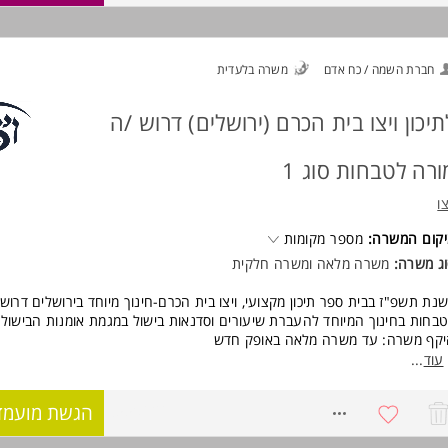
שרה מיועדת לבעלי "ראש גדול", המעוניינים להשתלב בעשייה מאתגרת וייחוד
שרה כוללת הוראה בכיתות והוראה אישית לתלמידים ומצריכה גמישות, עקביות,
תלבות בחיי בית הספר ויצירת קשר אישי.
חברת השמה / כח אדם
משרה בלעדית
ישות:
תואר ראשון בחינוך גופני.
ניסיון קודם בעבודה בבי"ס כוללני-יתרון המשרה מיועדת לנשים ולגברים כאחד.
תיכון ויצו בית הכרם (ירושלים) דרוש /ה
וד משרות ומידע על ויצו >
ורה לטבחות סוג 1
צו
קום המשרה:
מספר מקומות
ג משרה:
משרה מלאה ומשרה חלקית
נת תשפ"ז בבית ספר תיכון מקצועי, ויצו בית הכרם-חינוך מיוחד בירושלים דרוש
בחות בחינוך המיוחד להעברת שיעורים וסדנאות בישול במגמת אומנות הבישול.
קף משרה: עד משרה מלאה באופק חדש
ת הספר הינו חינוך מיוחד כוללני לתלמידים.ות להם פרופיל נפשי-רגשי-התנהגות
עוד
...
ב חינוך כיתה (המשרה ל- 3- 5 ימים ברפורמת אופק חדש בהתאם לתפקיד).
שרה מיועדת לבעלי ראש גדול שחי את מקצוע הבישול ומעוניינים.ות להשתלב
8550626
הגשת מועמד
תגרת וייחודית.
שרה מצריכה גמישות, עקביות ויצירת קשר אישי.