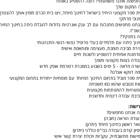
פש/ת אתגר משמעותי? רוצה להשפיע באמת?
 המקום שלך
ת ספר מקצועי היחיד בישראל לחינוך מיוחד, ויצו בית הכרם מזמין אותך להצטר
נוכי מרתק!
חנו מחפשים מחנכ/ת עם לב ענק ואנרגיות גדולות להובלת כיתה בחינוך המיו
פ"ז.
 בתפקיד?
נוך כיתה עם תלמידים בעלי פרופיל נפשי-רגשי-התנהגותי
ירת סביבה תומכת, מעצימה ומותאמת אישית
דמנות אמיתית להשפיע ולשנות חיים
ודה בצוות מקצועי ותומך
מלאה - 5 ימים בשבוע במסגרת רפורמת אופק חדש
ה דווקא אצלנו?
ת ספר מוביל בתחום החינוך המיוחד עם מומחיות ייחודית בתחום המקצועי
ות מגובש שהוא כמו משפחה
שרויות להתפתחות מקצועית
יבת עבודה דינמית וחדשנית
ישות:
 אנחנו מחפשים?
ודת הוראה (חובה)
אר ראשון בחינוך מיוחד (יתרון)
סיון קודם בעבודה בבי"ס כוללני (יתרון)
ישות מחשבתית, עקביות ויכולת יצירת קשר אישי