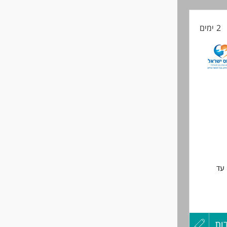
קורות
2 ימים
החיים
לפני
שליחה
 עד
התפתחות
ות
עדכון