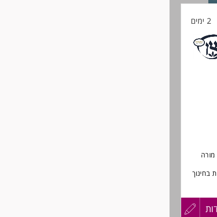
2 ימים
 מורה
ת בחינוך
י.
ות
עדכון