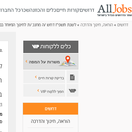
דרושים
קורות חיים
כלים והכוונה
שכר
כל החברו
דרושים
»
הוראה, חינוך והדרכה
» לשנת תשפ"ז דרוש /ה מחנכ /ת לחינוך המיוחד בבית
משרות על המפה
ל
ה
בדיקת קורות חיים
הפוך ללקוח VIP
ב
וי
דרושים
מי
הוראה, חינוך והדרכה
סו