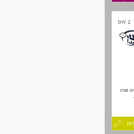
ית.
קורות
2 ימים
החיים
לפני
שליחה
/ה מורה
י ניתן
 בעשייה
ות
עדכון