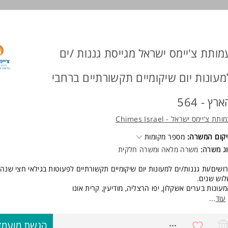
ישות:
אי סף:
תואר ראשון בחינוך מיוחד-יתרון.
תעודת הוראה-יתרון
ניסיון קודם בעבודה בבי"ס כוללני-יתרון
מותת צ'יימס ישראל מגייסת גננות /ים
 פניות מתאימות יענו המשרה מיועדת לנשים ולגברים כאחד.
מעונות יום שיקומיים תקשורתיים ברחבי
וד משרות ומידע על ויצו >
רץ - 564
ותת צ'יימס ישראל - Chimes Israel
קום המשרה:
מספר מקומות
ג משרה:
משרה מלאה ומשרה חלקית
ושים/ות גננות/ים למעונות יום שיקומיים תקשורתיים לפעוטות בגילאי חצי שנה
וש שנים.
עונות בערים אשקלון, יפו הרצליה, מודיעין, קרית אונו
ודה חינוכית טיפולית, בצוות רב תחומי, באווירה חמה ובסביבה תומכת למידה ו
עוד
...
שית ומקצועית.
סגרת התפקיד:
8708202
הגשת מועמד
הול סדר היום החינוכי-פדגוגי, ריכוז צוות חינוכי ופרא רפואי,