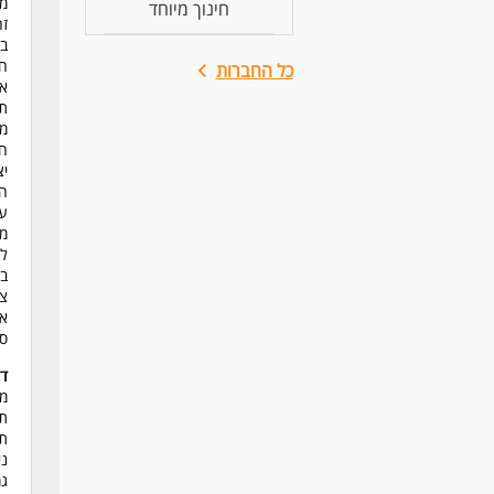
מח
חינוך מיוחד
זה
בי
חי
כל החברות
אנ
תש
מה
חי
יצ
הז
עב
משרה 
למ
בי
צו
אפ
סב
דר
מה
תע
תו
ני
גמ