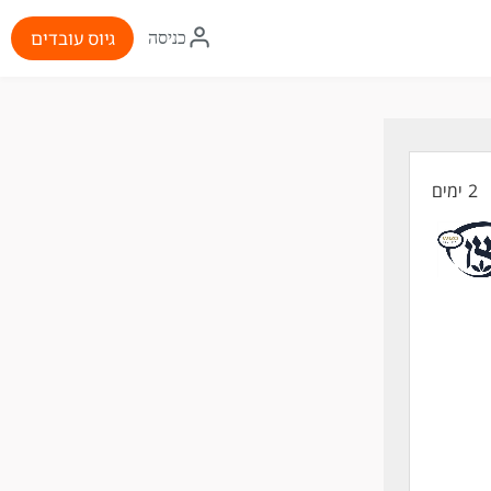
איקון
גיוס עובדים
כניסה
התחברות
2 ימים