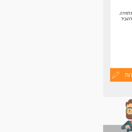
תלמידה.
להוביל
ות
עדכון
קורות
החיים
לפני
שליחה