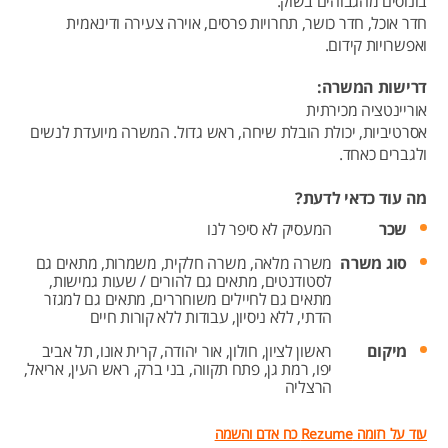
בונוסים מהגבוהים בשוק.
חדר אוכל, חדר כושר, תחרויות פרסים, אוירה צעירה ודינאמית
ואפשרויות קידום.
דרישות המשרה:
אוריינטציה מכירתית
אסרטיביות, יכולת הובלת שיחה, ראש גדול. המשרה מיועדת לנשים
ולגברים כאחד.
מה עוד כדאי לדעת?
שכר
המעסיק לא סיפר לנו
סוג משרה
משרה מלאה,
משרה חלקית,
משמרות,
מתאים גם
לסטודנטים,
מתאים גם להורים / שעות גמישות,
מתאים גם לחיילים משוחררים,
מתאים גם למגזר
הדתי,
ללא ניסיון,
עבודות ללא קורות חיים
מיקום
ראשון לציון,
חולון,
אור יהודה,
קרית אונו,
תל אביב
יפו,
רמת גן,
פתח תקווה,
בני ברק,
ראש העין,
אריאל,
הרצליה
עוד על רזומה Rezume כח אדם והשמה