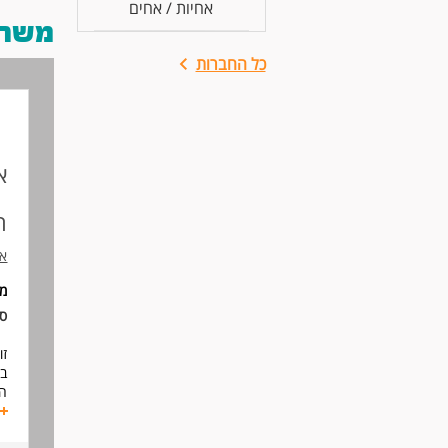
אחיות / אחים
משרות
כל החברות
א
ה
אס
מי
סו
זו
בצ
הת
נו
הע