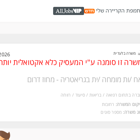
ת
מפת הקריירה שלי
AllJobs VIP
משרה בלעדית
2026
שרה זו סומנה ע"י המעסיק כלא אקטואלית יותר
ח /ות מומחה /ית בגריאטריה - מחוז דרום
רה בתחום רפואה / בריאות / סיעוד / רווחה
קום המשרה:
רחובות
ג משרה:
מספר סוגים