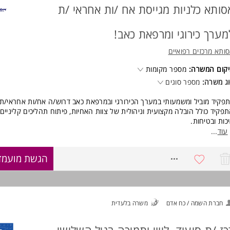
סותא כלניות מגייסת אח /ות אחראי /ת
וד משרות ומידע על נטע (ש) שירותי רפואה בע"מ >
מערך כירוגי ומרפאת כאב!
ותא מרכזים רפואיים
קום המשרה:
מספר מקומות
ג משרה:
מספר סוגים
פקיד מוביל ומשמעותי במערך הכירורגי ובמרפאת כאב דרוש/ה אח/ות אחראי/ת.
פקיד כולל הובלה מקצועית וניהולית של צוות האחיות, פיתוח תהליכים קליניים 
כות ובטיחות.
דמנות להשפיע, להוביל חדשנות ולקחת חלק בתהליכים ארגוניים ואסטרטגיים.
עוד
...
רה מלאה באסותא כלניות.
8234327
הגשת מועמד
ישות:
ודת רישום כאח/ות מוסמך/ת במשרד הבריאות - חובה.
אר ראשון מוכר באחיות - חובה, תואר שני - יתרון.
רס על בסיסי בטיפול נמרץ - חובה.
וותק מקצועי של 5 שנים לפחות כאח/ות מוסמך/ת - חובה. המשרה מיועדת לנשי
חברת השמה / כח אדם
משרה בלעדית
גברים כאחד.
וד משרות ומידע על אסותא מרכזים רפואיים >