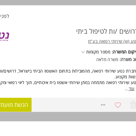
רס על בסיסי/ניסיון קודם בתחום האחיות- מהווה יתרון משמעותי! המשרה מיוע
גברים כאחד.
לפני 9 שעו
וד משרות ומידע על אסותא מרכזים רפואיים >
רושים /ות לטיפול ביתי
ע (ש) שירותי רפואה בע"מ
קום המשרה:
מספר מקומות
ג משרה:
משרה מלאה
ברת נטע שירותי רפואה, מהמובילות בתחום האשפוז הביתי בישראל, דרושים/ות
שות מקצוע.
ע שירותי רפואה מתמחה במתן שירותי אשפוז בית איכותיים, תוך ליווי רפואי ומק
ופלים בסביבתם הטבעית. אנו מאמינים כי טיפול בבית המטופל מאפשר שמירה
עוד
...
כות חיים, רצף טיפולי וחוויית טיפול אישית ומיטבית.
סגרת הרחבת פעילות החברה, אנו מגייסים אנשי מקצוע מצוינים המעוניינים 
8739459
הגשת מועמד
וות רב-תחומי, מקצועי ומוביל.
ורי הפעילות:
ור הצפון - מחדרה וצפונה ועד קריית שמונה.
ור הדרום - מחולון וראשון לציון ודרומה ועד אילת.