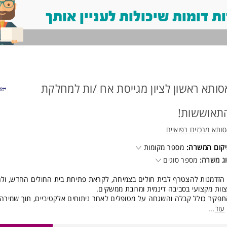
 דומות שיכולות לעניין אותך
סותא ראשון לציון מגייסת אח /ות למחלקת
תאוששות!
ותא מרכזים רפואיים
קום המשרה:
מספר מקומות
ג משרה:
מספר סוגים
 הזדמנות להצטרף לבית חולים בצמיחה, לקראת פתיחת בית החולים החדש, ו
וות מקצועי בסביבה דינמית ומרובת ממשקים.
פקיד כולל קבלה והשגחה על מטופלים לאחר ניתוחים אלקטיביים, תוך שמירה
חותם ובטיחותם לאורך שלב ההתאוששות.
עוד
...
בודה במשרה במשמרות בוקר וערב בימים א-ה, וימי שישי בבוקר לסירוגין.