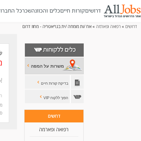
דרושים
קורות חיים
כלים והכוונה
שכר
כל החברו
דרושים
»
רפואה ופארמה
» אח /ות מומחה /ית בגריאטריה - מחוז דרום
מ
משרות על המפה
א
בדיקת קורות חיים
חב
הפוך ללקוח VIP
מי
סו
דרושים
רפואה ופארמה