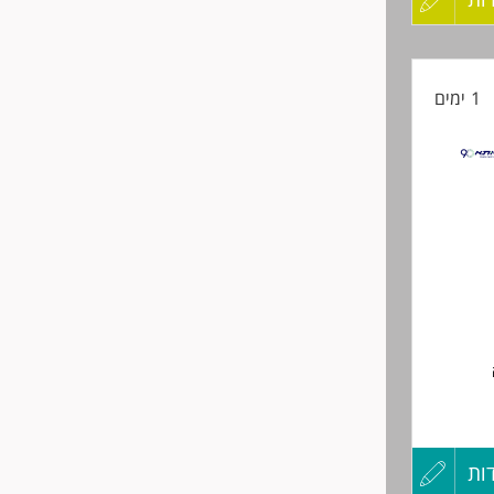
קורות
- יתרון
1 ימים
החיים
לפני
שליחה
ה עם
ות
עדכון