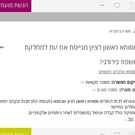
 משרה.
8060946
הגשת מועמד
ישות:
ודת אח/ות מוסמך/ת של משרד הבריאות - חובה.
אר ראשון מוכר באחיות - חובה.
סיון קודם בתחום האחיות מבית חולים- חובה.
משרה בלעדית
רס על בסיסי בטיפול נמרץ משולב,טיפול נמרץ ילדים, רופאת חירום, שבץ- חוב
ועדת לנשים ולגברים כאחד.
סותא ראשון לציון מגייסת אח /ות למחלקת
וד משרות ומידע על אסותא מרכזים רפואיים >
שפוז כירורגי!
ותא מרכזים רפואיים
קום המשרה:
מספר מקומות
ג משרה:
מספר סוגים
טרפו לבית החולים אסותא ראשון לציון שנמצא בתנופת התרחבות ובקרוב יפתח
ולים החדש!
פקיד כולל קבלה וטיפול במטופלים לאחר ניתוחים אלקטיביים.
נכונות לעבודה במשרה מלאה במשמורות בוקר, ערב ולי
עוד
...
פ"ש.
7987307
הגשת מועמד
ישות: