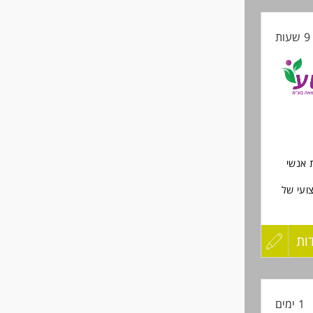
קורות
דת לנשים
ת
החיים
לפני
שליחה
 אנשי
צועי של
 על
להשתלב
ות
עדכון
קורות
1 ימים
החיים