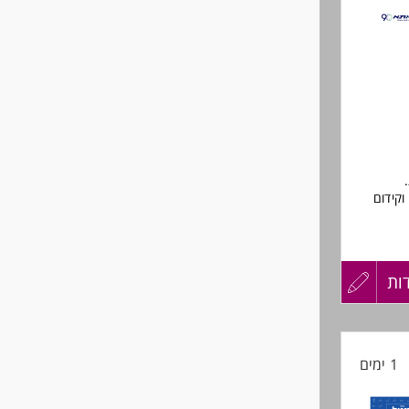
לפני
שליחה
וקידום
ות
עדכון
קורות
ם
1 ימים
החיים
לפני