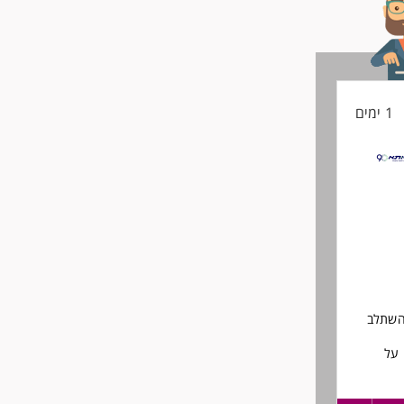
1 ימים
להשתלב
 על