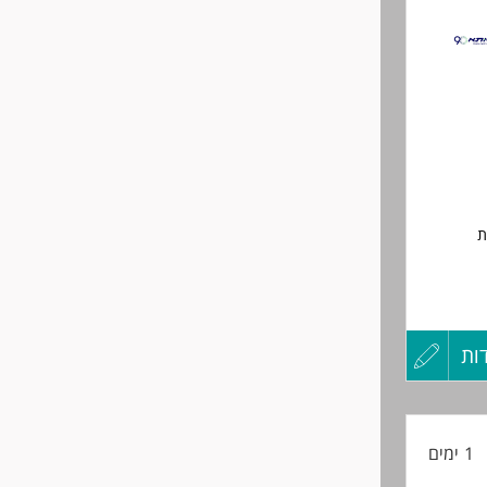
לפני
שליחה
ת
 איכותי
ות
עדכון
קורות
ברים
1 ימים
החיים