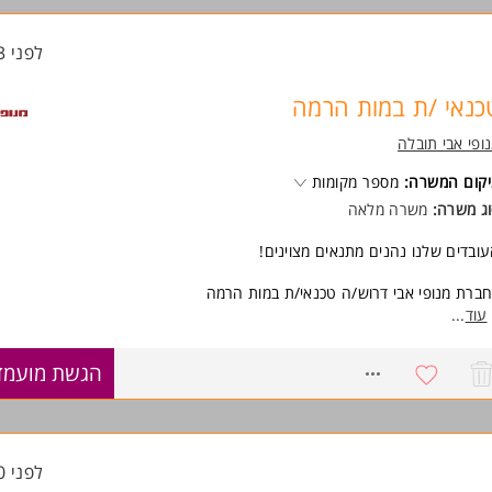
ונות לשעות נוספות במידת הצורך
המשרה מיועדת לנשים ולגברים כאחד.
לפני 23 שעות
וד משרות ומידע על מנופי אבי תובלה >
כנאי /ת במות הרמה
ופי אבי תובלה
קום המשרה:
מספר מקומות
ג משרה:
משרה מלאה
ובדים שלנו נהנים מתנאים מצוינים!
ברת מנופי אבי דרוש/ה טכנאי/ת במות הרמה
תאימים יינתנו הדרכות והכשרות במימון החברה
עוד
...
שרה ממוקמת בראשון לציון
8588434
הגשת מועמד
ישות:
ע/ ניסיון טכני באחד המקצועות חשמל / אלקטרוניקה / הידראוליקה/ מכונאות/ 
בה
ונות לשעות נוספות במידת הצורך
המשרה מיועדת לנשים ולגברים כאחד.
לפני 20 שעות