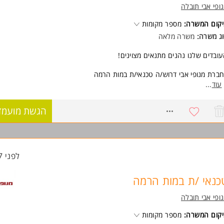
ופי אבי תובלה
קום המשרה:
מספר מקומות
ג משרה:
משרה מלאה
ובדים שלנו נהנים מתנאים מצוינים!
ברת מנופי אבי דרוש/ה טכנאי/ת במות הרמה
תאימים יינתנו הדרכות והכשרות במימון החברה
עוד
...
שרה ממוקמת בראשון לציון
8261200
הגשת מועמד
ישות:
ע/ ניסיון טכני באחד המקצועות חשמל / אלקטרוניקה / הידראוליקה/ מכונאות/ 
בה
ונות לשעות נוספות במידת הצורך
המשרה מיועדת לנשים ולגברים כאחד.
לפני 17 שעות
וד משרות ומידע על מנופי אבי תובלה >
כנאי /ת במות הרמה
ופי אבי תובלה
קום המשרה:
מספר מקומות