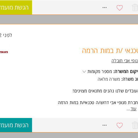
8630291
הגשת מועמד
ישות:
ע/ ניסיון טכני באחד המקצועות חשמל / אלקטרוניקה / הידראוליקה/ מכונאות/ 
בה
ונות לשעות נוספות במידת הצורך
המשרה מיועדת לנשים ולגברים כאחד.
לפני 22 שעות
וד משרות ומידע על מנופי אבי תובלה >
כנאי /ת במות הרמה
ופי אבי תובלה
קום המשרה:
מספר מקומות
ג משרה:
משרה מלאה
ובדים שלנו נהנים מתנאים מצוינים!
ברת מנופי אבי דרוש/ה טכנאי/ת במות הרמה
תאימים יינתנו הדרכות והכשרות במימון החברה
עוד
...
שרה ממוקמת בראשון לציון
8498793
הגשת מועמד
ישות:
ע/ ניסיון טכני באחד המקצועות חשמל / אלקטרוניקה / הידראוליקה/ מכונאות/ 
בה