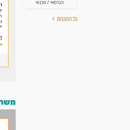
הנדסאי / טכנאי
דר
יד
חו
כל החברות
נכ
* 
לע
משרות