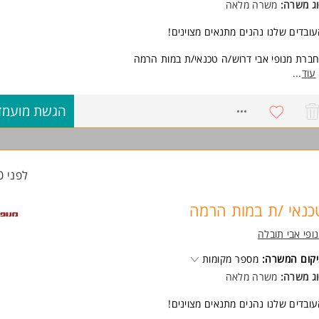
ג משרה:
משרה מלאה
ובדים שלנו נהנים מתנאים מצוינים!
ברת מנופי אבי דרוש/ה טכנאי/ת במות הרמה
תאימים יינתנו הדרכות והכשרות במימון החברה
עוד
...
שרה ממוקמת בראשון לציון
8649411
הגשת מועמד
ישות:
ע/ ניסיון טכני באחד המקצועות חשמל / אלקטרוניקה / הידראוליקה/ מכונאות/ 
בה
ונות לשעות נוספות במידת הצורך
המשרה מיועדת לנשים ולגברים כאחד.
לפני 20 שעות
וד משרות ומידע על מנופי אבי תובלה >
כנאי /ת במות הרמה
ופי אבי תובלה
קום המשרה:
מספר מקומות
ג משרה:
משרה מלאה
ובדים שלנו נהנים מתנאים מצוינים!