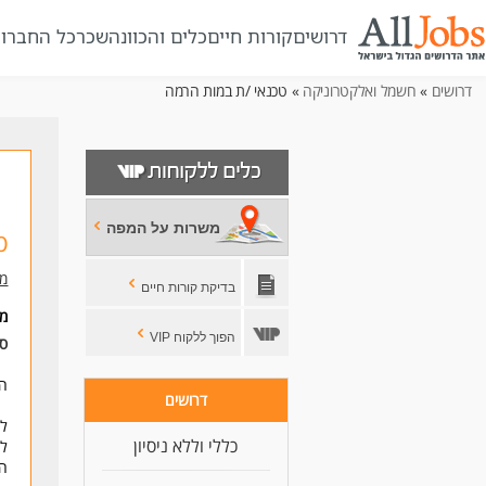
דרושים
קורות חיים
כלים והכוונה
שכר
כל החברו
דרושים
»
חשמל ואלקטרוניקה
» טכנאי /ת במות הרמה
משרות על המפה
ט
מנ
בדיקת קורות חיים
מי
הפוך ללקוח VIP
סו
הע
דרושים
לח
כללי וללא ניסיון
למ
המ