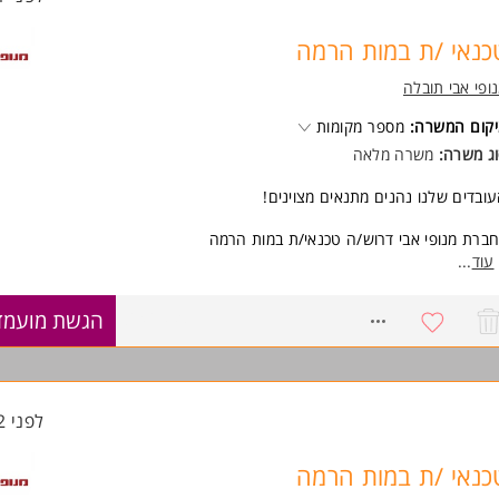
כנאי /ת במות הרמה
ופי אבי תובלה
קום המשרה:
מספר מקומות
ג משרה:
משרה מלאה
ובדים שלנו נהנים מתנאים מצוינים!
ברת מנופי אבי דרוש/ה טכנאי/ת במות הרמה
תאימים יינתנו הדרכות והכשרות במימון החברה
עוד
...
שרה ממוקמת בראשון לציון
8646990
הגשת מועמד
ישות:
ע/ ניסיון טכני באחד המקצועות חשמל / אלקטרוניקה / הידראוליקה/ מכונאות/ 
בה
ונות לשעות נוספות במידת הצורך
המשרה מיועדת לנשים ולגברים כאחד.
לפני 22 שעות
וד משרות ומידע על מנופי אבי תובלה >
כנאי /ת במות הרמה