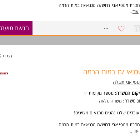
ברת מנופי אבי דרוש/ה טכנאי/ת במות הרמה
תאימים יינתנו הדרכות והכשרות במימון החברה
עוד
...
שרה ממוקמת בראשון לציון
8650612
הגשת מועמד
ישות:
ע/ ניסיון טכני באחד המקצועות חשמל / אלקטרוניקה / הידראוליקה/ מכונאות/ 
בה
ונות לשעות נוספות במידת הצורך
המשרה מיועדת לנשים ולגברים כאחד.
לפני 15 שעות
וד משרות ומידע על מנופי אבי תובלה >
כנאי /ת במות הרמה
ופי אבי תובלה
קום המשרה:
מספר מקומות
ג משרה:
משרה מלאה
ובדים שלנו נהנים מתנאים מצוינים!
ברת מנופי אבי דרוש/ה טכנאי/ת במות הרמה
תאימים יינתנו הדרכות והכשרות במימון החברה
עוד
...
שרה ממוקמת בראשון לציון