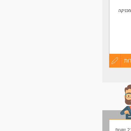
מכניקה
ות
עדכון
קורות
החיים
לפני
שליחה