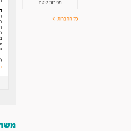
הת
מכירות שטח
דר
הי
כל החברות
הכ
הכ
הכ
ב
יח
יי
לע
משרות