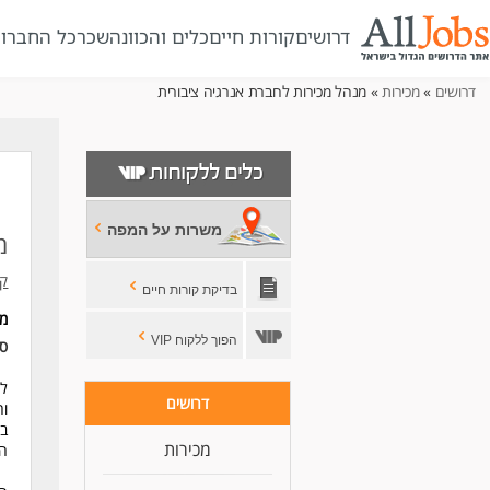
דרושים
קורות חיים
כלים והכוונה
שכר
כל החברו
דרושים
»
מכירות
» מנהל מכירות לחברת אנרגיה ציבורית
משרות על המפה
מ
קב
בדיקת קורות חיים
מי
הפוך ללקוח VIP
סו
לק
דרושים
וה
במ
מכירות
הס