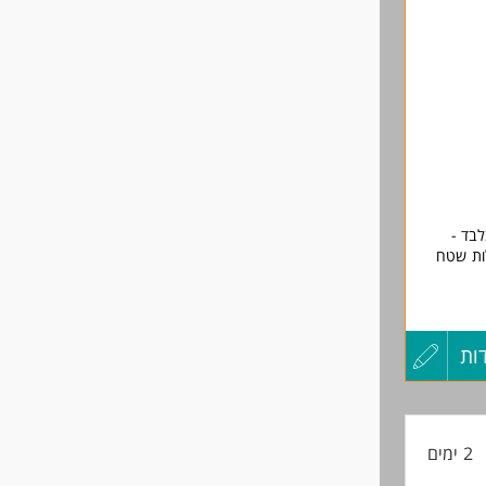
לפני
שליחה
בוהות.
ן המשרה
בד -
לות שטח
ם, רשויות
מערכות
ות
עדכון
בשוק
קורות
2 ימים
החיים
ליכי