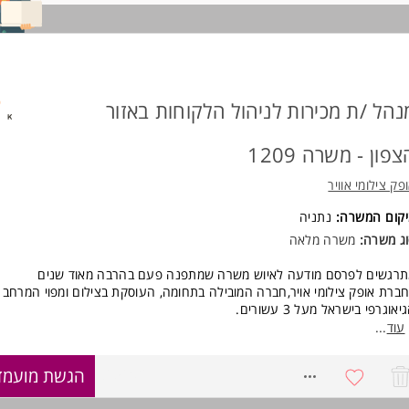
נהל /ת מכירות לניהול הלקוחות באזור
צפון - משרה 1209
פק צילומי אוויר
יקום המשרה:
נתניה
ג משרה:
משרה מלאה
רגשים לפרסם מודעה לאיוש משרה שמתפנה פעם בהרבה מאוד שנים
ברת אופק צילומי אויר,חברה המובילה בתחומה, העוסקת בצילום ומפוי המרחב
יאוגרפי בישראל מעל 3 עשורים.
וש מנהל /ת מכירות לניהול הלקוחות באזור הצפון
עוד
...
שרה מיועדת לאנשים עם ותק וניסיון בתחום, הכרות טובה עם עולם המידע הגי
ינה מיועדת למי שרק מתחיל את דרכו בתחום.
8656021
הגשת מועמד
ישות: