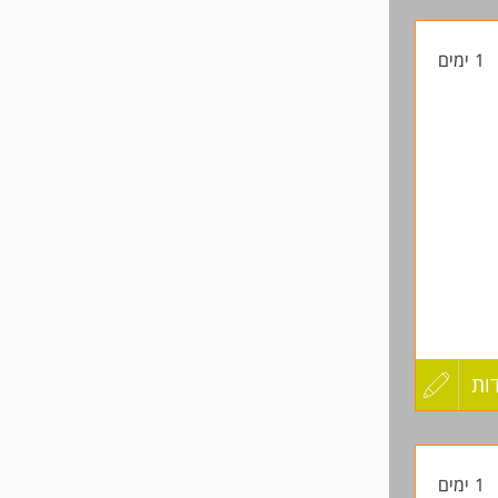
קורות
ון
1 ימים
החיים
.
לפני
שליחה
ות
עדכון
קורות
1 ימים
החיים