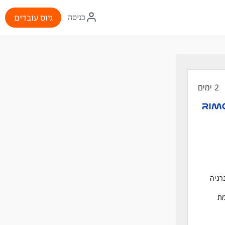
איקון
גיוס עובדים
כניסה
התחברות
2 ימים
רגיה
מת