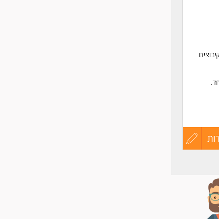
יבוצים
ד.
ות
עדכון
קורות
החיים
לפני